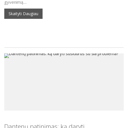
gyvenimą....
Skaityti Daugiau
Dantenų patinimas: ką daryti