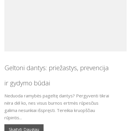
Geltoni dantys: priežastys, prevencija
ir gydymo būdai
Neduoda ramybės pageltę dantys? Pergyventi tikrai
nėra dėl ko, nes visus burnos ertmės rūpesčius
galima nesunkiai išspręsti. Tereikia kruopščiau
rūpintis...
Skaityti Daugiau