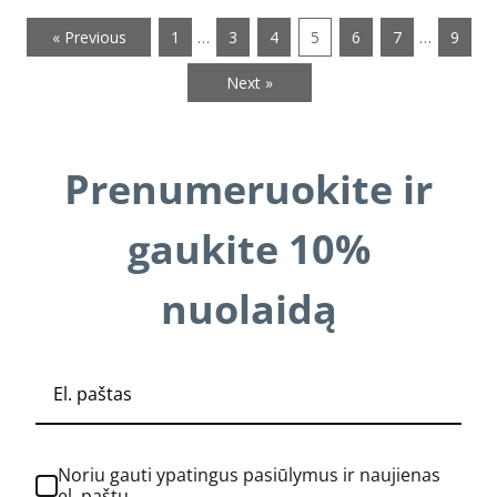
…
…
« Previous
1
3
4
5
6
7
9
Next »
Prenumeruokite ir
gaukite 10%
nuolaidą
Noriu gauti ypatingus pasiūlymus ir naujienas
el. paštu