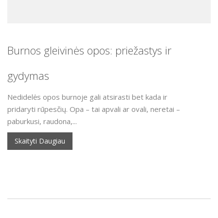
Burnos gleivinės opos: priežastys ir
gydymas
Nedidelės opos burnoje gali atsirasti bet kada ir
pridaryti rūpesčių. Opa – tai apvali ar ovali, neretai –
paburkusi, raudona,...
Skaityti Daugiau