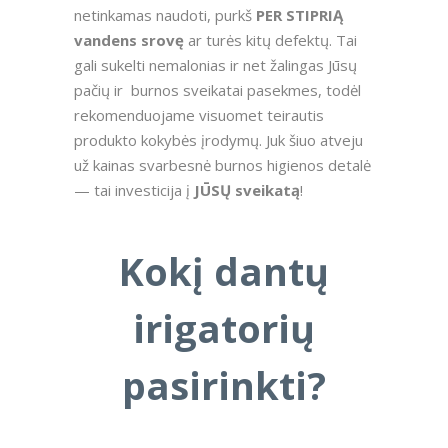
netinkamas naudoti, purkš
PER STIPRIĄ
vandens srovę
ar turės kitų defektų. Tai
gali sukelti nemalonias ir net žalingas Jūsų
pačių ir burnos sveikatai pasekmes, todėl
rekomenduojame visuomet teirautis
produkto kokybės įrodymų. Juk šiuo atveju
už kainas svarbesnė burnos higienos detalė
— tai investicija į
JŪSŲ sveikatą
!
Kokį dantų
irigatorių
pasirinkti?