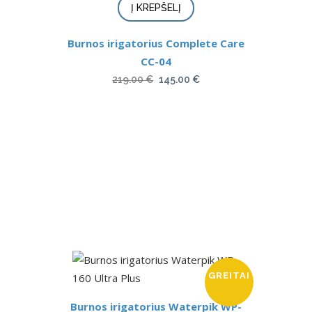
Į KREPŠELĮ
Burnos irigatorius Complete Care
CC-04
Original
Current
219.00
€
145.00
€
price
price
was:
is:
219.00 €.
145.00 €.
GREITAI
Burnos irigatorius Waterpik WP-