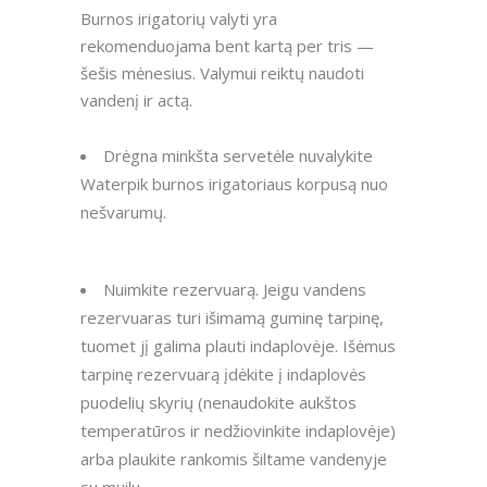
Burnos irigatorių valyti yra
rekomenduojama bent kartą per tris —
šešis mėnesius. Valymui reiktų naudoti
vandenį ir actą.
Drėgna minkšta servetėle nuvalykite
Waterpik burnos irigatoriaus korpusą nuo
nešvarumų.
Nuimkite rezervuarą. Jeigu vandens
rezervuaras turi išimamą guminę tarpinę,
tuomet jį galima plauti indaplovėje. Išėmus
tarpinę rezervuarą įdėkite į indaplovės
puodelių skyrių (nenaudokite aukštos
temperatūros ir nedžiovinkite indaplovėje)
arba plaukite rankomis šiltame vandenyje
su muilu.