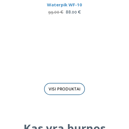
Waterpik WF-10
Original
Current
99.00
€
88.00
€
price
price
was:
is:
99.00 €.
88.00 €.
VISI PRODUKTAI
Kas yra burnos