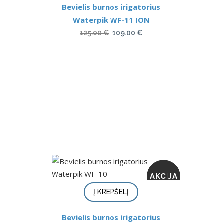
Bevielis burnos irigatorius
Waterpik WF-11 ION
Original
Current
125.00
€
109.00
€
price
price
was:
is:
125.00 €.
109.00 €.
AKCIJA
Į KREPŠELĮ
Bevielis burnos irigatorius