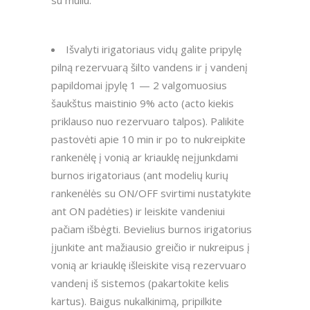
Išvalyti irigatoriaus vidų galite pripylę
pilną rezervuarą šilto vandens ir į vandenį
papildomai įpylę 1 — 2 valgomuosius
šaukštus maistinio 9% acto (acto kiekis
priklauso nuo rezervuaro talpos). Palikite
pastovėti apie 10 min ir po to nukreipkite
rankenėlę į vonią ar kriauklę neįjunkdami
burnos irigatoriaus (ant modelių kurių
rankenėlės su ON/OFF svirtimi nustatykite
ant ON padėties) ir leiskite vandeniui
pačiam išbėgti. Bevielius burnos irigatorius
įjunkite ant mažiausio greičio ir nukreipus į
vonią ar kriauklę išleiskite visą rezervuaro
vandenį iš sistemos (pakartokite kelis
kartus). Baigus nukalkinimą, pripilkite