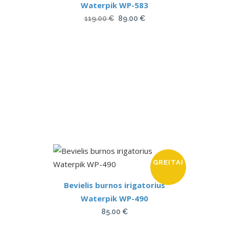
Waterpik WP-583
Original
Current
119.00
€
89.00
€
price
price
was:
is:
119.00 €.
89.00 €.
GREITAI
Bevielis burnos irigatorius
Waterpik WP-490
85.00
€