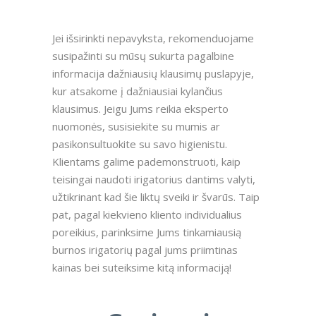
Jei išsirinkti nepavyksta, rekomenduojame
susipažinti su mūsų sukurta pagalbine
informacija dažniausių klausimų puslapyje,
kur atsakome į dažniausiai kylančius
klausimus. Jeigu Jums reikia eksperto
nuomonės, susisiekite su mumis ar
pasikonsultuokite su savo higienistu.
Klientams galime pademonstruoti, kaip
teisingai naudoti irigatorius dantims valyti,
užtikrinant kad šie liktų sveiki ir švarūs. Taip
pat, pagal kiekvieno kliento individualius
poreikius, parinksime Jums tinkamiausią
burnos irigatorių pagal jums priimtinas
kainas bei suteiksime kitą informaciją!