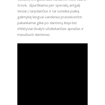
Srovė, išpurškiama per specialų antgalį
tiesiai į tarpdančius ir tai suteikia puikią
galimybę lengvai vandeniui prasiskverbti
pakankamai giliai po dantenų linija bei
efektyviai išvalyti užsiliekančias apnašas ir
masažuoti dantenas.