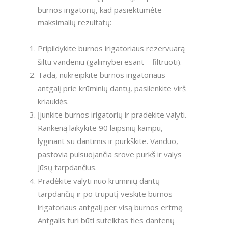
burnos irigatorių, kad pasiektumėte
maksimalių rezultatų:
Pripildykite burnos irigatoriaus rezervuarą
šiltu vandeniu (galimybei esant – filtruoti).
Tada, nukreipkite burnos irigatoriaus
antgalį prie krūminių dantų, pasilenkite virš
kriauklės.
Įjunkite burnos irigatorių ir pradėkite valyti.
Rankeną laikykite 90 laipsnių kampu,
lyginant su dantimis ir purkškite. Vanduo,
pastovia pulsuojančia srove purkš ir valys
Jūsų tarpdančius.
Pradėkite valyti nuo krūminių dantų
tarpdančių ir po truputį veskite burnos
irigatoriaus antgalį per visą burnos ertmę.
Antgalis turi būti sutelktas ties dantenų