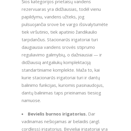
Šios kategorijos prietaisų vandens
rezervuaras yra didžiausias, todėl vienu
papildymu, vandens užteks, jog
pulsuojančia srove be vargo išsivalytumėte
tiek viršutinio, tiek apatinio žandikaulio
tarpdančius. Stacionarūs irigatoriai turi
daugiausia vandens srovės stiprumo
reguliavimo galimybių, o dažniausiai — ir
didžiausią antgaliukų komplektaciją
standartiniame komplekte. Maža to, kai
kurie stacionarūs irigatoriai turi ir dantų
balinimo funkcijas, kuriomis pasinaudojus,
dantų balinimas taps prieinamas tiesiog
namuose.
Bevielis burnos irigatorius.
Dar
vadinamas nešiojamas ar belaidis (angl.
cordless) irigatorius. Bevieliai irigatoriai yra