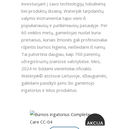
investuojant į savo technologijų tobulinimą
bei produktų dizainą, Waterpik tarpdančių
valymo instrumentai tapo vieni iš
populiariausių ir patikimiausių pasaulyje. Per
60 veiklos metų, gamintojas nuolat kuria
prietaisus, kuriais žmonės gali profesionaliai
rūpintis burnos higiena, neišeidami iš namų.
Tai patvirtina daugiau, kaip 700 patentų,
užregistruotų įvairiose valstybėse. Mes,
2024 m. būdami vieninteliai oficialūs
Waterpik© atstovai Lietuvoje, džiaugiamės,
galėdami pasiūlyti Jums šio gamintojo
irigatorius ir kitus produktus.
AKCIJA