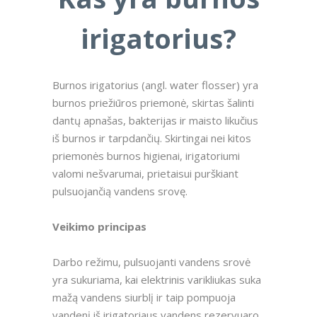
irigatorius?
Burnos irigatorius (angl. water flosser) yra
burnos priežiūros priemonė, skirtas šalinti
dantų apnašas, bakterijas ir maisto likučius
iš burnos ir tarpdančių. Skirtingai nei kitos
priemonės burnos higienai, irigatoriumi
valomi nešvarumai, prietaisui purškiant
pulsuojančią vandens srovę.
Veikimo principas
Darbo režimu, pulsuojanti vandens srovė
yra sukuriama, kai elektrinis varikliukas suka
mažą vandens siurblį ir taip pompuoja
vandenį iš irigatoriaus vandens rezervuaro.