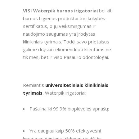
VISI Waterpik burnos irigatoriai
bei kiti
burnos higienos produktai turi kokybės
sertifikatus, o jų veiksmingumas ir
naudojimo saugumas yra įrodytas
klinikiniais tyrimais. Todėl savo prietaisus
galime drąsiai rekomenduoti klientams ne
tik mes, bet ir viso Pasaulio odontologai.
Remiantis
universitetiniais klinikiniais
tyrimais
, Waterpik irigatoriai:
Pašalina iki 99.9% bioplėvelės apnašų;
Yra daugiau kaip 50% efektyvesni
kovoje su dantenų uždegimu ir dėl jo