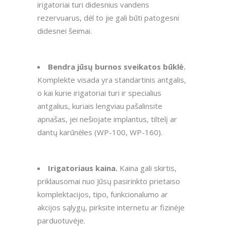
irigatoriai turi didesnius vandens
rezervuarus, dėl to jie gali būti patogesni
didesnei šeimai.
Bendra jūsų burnos sveikatos būklė.
Komplekte visada yra standartinis antgalis,
o kai kurie irigatoriai turi ir specialius
antgalius, kuriais lengviau pašalinsite
apnašas, jei nešiojate implantus, tiltelį ar
dantų karūnėles (WP-100, WP-160).
Irigatoriaus kaina.
Kaina gali skirtis,
priklausomai nuo Jūsų pasirinkto prietaiso
komplektacijos, tipo, funkcionalumo ar
akcijos sąlygų, pirksite internetu ar fizinėje
parduotuvėje.