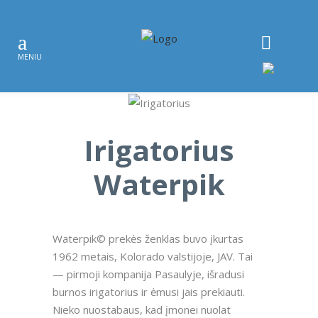
Irigatorius
Waterpik
Waterpik© prekės ženklas buvo įkurtas
1962 metais, Kolorado valstijoje, JAV. Tai
— pirmoji kompanija Pasaulyje, išradusi
burnos irigatorius ir ėmusi jais prekiauti.
Nieko nuostabaus, kad įmonei nuolat