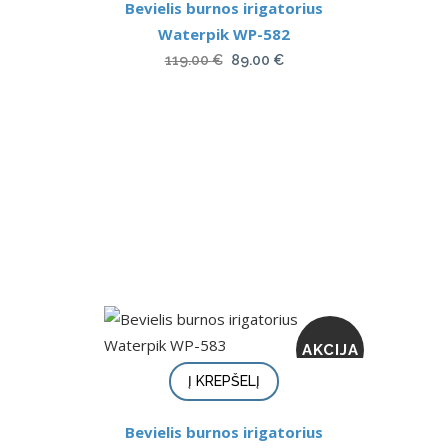
Bevielis burnos irigatorius
Waterpik WP-582
Original
Current
119.00
€
89.00
€
price
price
was:
is:
119.00 €.
89.00 €.
AKCIJA
Į KREPŠELĮ
Bevielis burnos irigatorius