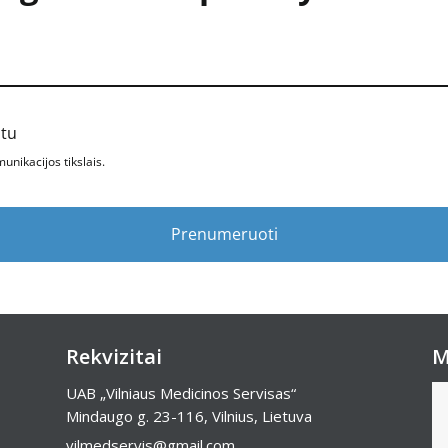
štu
nikacijos tikslais.
Prenumeruoti
Rekvizitai
M
UAB „Vilniaus Medicinos Servisas“
Mindaugo g. 23-116, Vilnius, Lietuva
vilmedservis@gmail.com