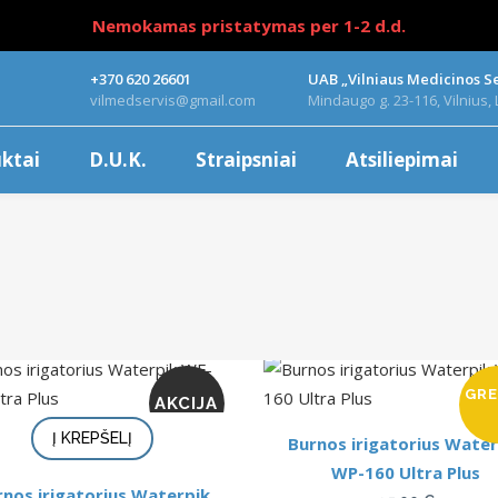
Nemokamas pristatymas per 1-2 d.d.
+370 620 26601
UAB „Vilniaus Medicinos Se
vilmedservis@gmail.com
Mindaugo g. 23-116, Vilnius, 
ktai
D.U.K.
Straipsniai
Atsiliepimai
GRE
AKCIJA
Į KREPŠELĮ
Burnos irigatorius Water
WP-160 Ultra Plus
rnos irigatorius Waterpik