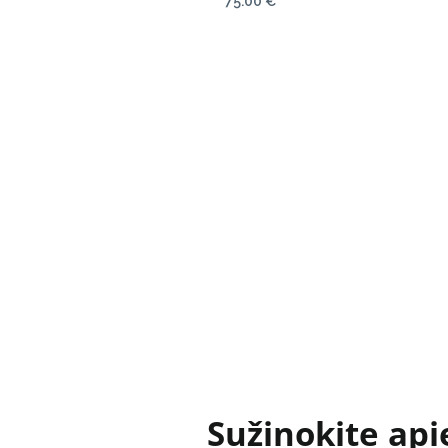
75.00
€
Sužinokite api