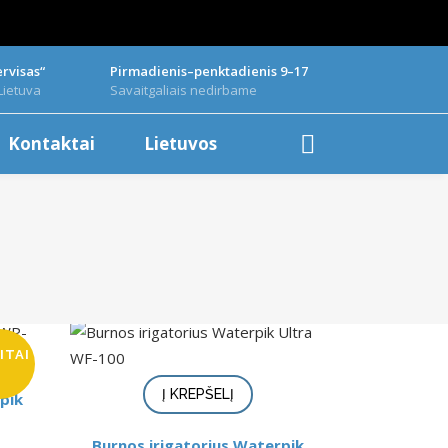
rvisas“
Pirmadienis–penktadienis 9–17
Lietuva
Savaitgaliais nedirbame
Kontaktai
Lietuvos
ITAI
Į KREPŠELĮ
pik
Burnos irigatorius Waterpik