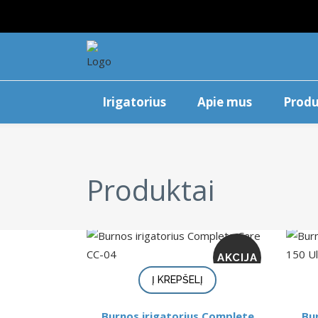
Irigatorius
Apie mus
Produ
Produktai
AKCIJA
Į KREPŠELĮ
Burnos irigatorius Complete
Bu