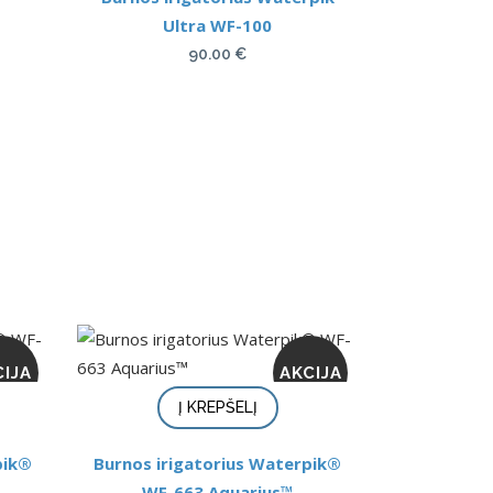
Ultra WF-100
90.00
€
CIJA
AKCIJA
Į KREPŠELĮ
pik®
Burnos irigatorius Waterpik®
WF-663 Aquarius™