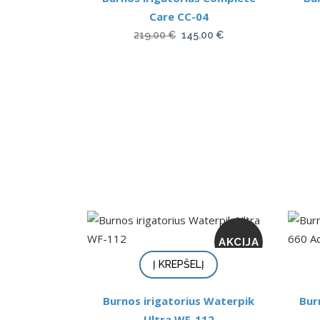
Care CC-04
Original
Current
219.00
€
145.00
€
price
price
was:
is:
219.00 €.
145.00 €.
AKCIJA
Į KREPŠELĮ
Burnos irigatorius Waterpik
Bur
Ultra WF-112