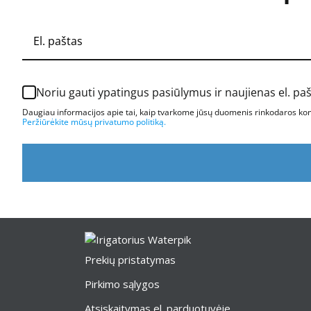
Noriu gauti ypatingus pasiūlymus ir naujienas el. pa
Daugiau informacijos apie tai, kaip tvarkome jūsų duomenis rinkodaros komu
Peržiūrėkite mūsų privatumo politiką.
Prekių pristatymas
Pirkimo sąlygos
Atsiskaitymas el. parduotuvėje