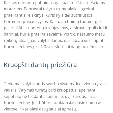
Kartais dantenų patinimas gali pasireikšti ir nėščioms
moterims. Paprastai tai yra trumpalaikis, greitai
praeinantis reiškinys, kuris kyla dėl sutrikusios
hormonų pusiausvyros. Kartu su tinimu tuomet gali
pasireikšti ir dantenų kraujavimas, atsirasti epulis ir kiti
dariniai, kurie praeina savaime. Vis tik, nėštumo metu
reikėtų atsargiau valytis dantis, dar labiau susirūpinti
burnos ertmės priežiūra ir skirti jai daugiau dėmesio.
Kruopšti dantų priežiūra
Tinkamai valyti dantis svarbu visiems, kiekvieną rytą ir
vakarą. Valymas turėtų būti kruopštus, apeinant
šepetėliu ne tik dantis, bet ir liežuvį, žandus – visą
burnos ertmę. Juk būtent sunkiausiai pasiekiamose
vietose ir kaupiasi daugiausiai apnašų,