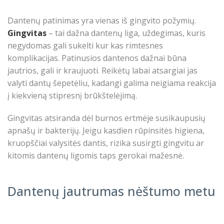
Dantenų patinimas yra vienas iš gingvito požymių.
Gingvitas
– tai dažna dantenų liga, uždegimas, kuris
negydomas gali sukelti kur kas rimtesnes
komplikacijas. Patinusios dantenos dažnai būna
jautrios, gali ir kraujuoti. Reikėtų labai atsargiai jas
valyti dantų šepetėliu, kadangi galima neigiama reakcija
į kiekvieną stipresnį brūkštelėjimą.
Gingvitas atsiranda dėl burnos ertmėje susikaupusių
apnašų ir bakterijų. Jeigu kasdien rūpinsitės higiena,
kruopščiai valysitės dantis, rizika susirgti gingvitu ar
kitomis dantenų ligomis taps gerokai mažesnė.
Dantenų jautrumas nėštumo metu