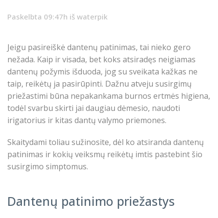
Paskelbta 09:47h
iš
waterpik
Jeigu pasireiškė dantenų patinimas, tai nieko gero
nežada. Kaip ir visada, bet koks atsiradęs neigiamas
dantenų požymis išduoda, jog su sveikata kažkas ne
taip, reikėtų ja pasirūpinti. Dažnu atveju susirgimų
priežastimi būna nepakankama burnos ertmės higiena,
todėl svarbu skirti jai daugiau dėmesio, naudoti
irigatorius ir kitas dantų valymo priemones.
Skaitydami toliau sužinosite, dėl ko atsiranda dantenų
patinimas ir kokių veiksmų reikėtų imtis pastebint šio
susirgimo simptomus.
Dantenų patinimo priežastys