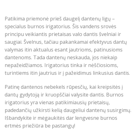
Patikima priemonė prieš daugelį dantenų ligų –
specialus burnos irigatorius. Šis vandens srovės
principu veikiantis prietaisas valo dantis švelniai ir
saugiai. Švelnus, tačiau pakankamai efektyvus dantų
valymas itin aktualus esant jautrioms, patinusioms
dantenoms. Tada dantenų neskauda, jos niekaip
nepažeidžiamos. Irigatorius tinka ir nėščiosioms,
turintiems itin jautrius ir į pažeidimus linkusius dantis.
Patinę dantenos nebekels rūpesčių, kai kreipsitės į
dantų gydytoją ir kruopščiai valysite dantis. Burnos
irigatorius yra vienas patikimiausių prietaisų,
padedančių užkirsti kelią daugeliui dantenų susirgimų.
Išbandykite ir mėgaukitės dar lengvesne burnos
ertmės priežiūra be pastangų!