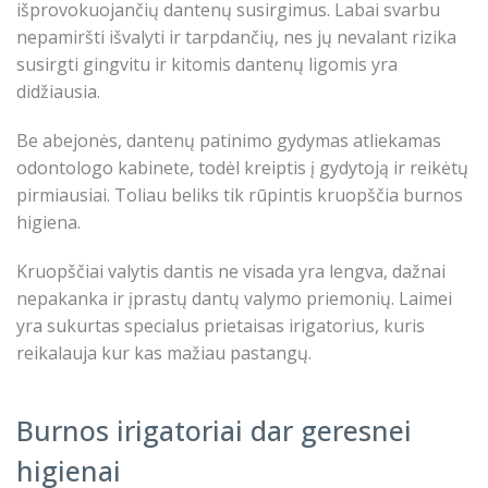
išprovokuojančių dantenų susirgimus. Labai svarbu
nepamiršti išvalyti ir tarpdančių, nes jų nevalant rizika
susirgti gingvitu ir kitomis dantenų ligomis yra
didžiausia.
Be abejonės, dantenų patinimo gydymas atliekamas
odontologo kabinete, todėl kreiptis į gydytoją ir reikėtų
pirmiausiai. Toliau beliks tik rūpintis kruopščia burnos
higiena.
Kruopščiai valytis dantis ne visada yra lengva, dažnai
nepakanka ir įprastų dantų valymo priemonių. Laimei
yra sukurtas specialus prietaisas irigatorius, kuris
reikalauja kur kas mažiau pastangų.
Burnos irigatoriai dar geresnei
higienai