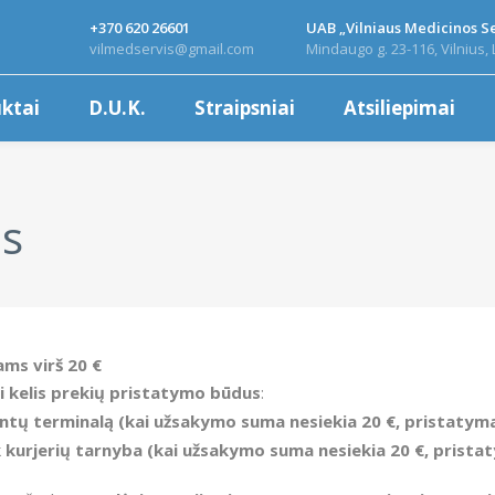
+370 620 26601
UAB „Vilniaus Medicinos Se
vilmedservis@gmail.com
Mindaugo g. 23-116, Vilnius, 
ktai
D.U.K.
Straipsniai
Atsiliepimai
as
ms virš 20 €
ti kelis prekių pristatymo būdus
:
ntų terminalą
(kai u
žsakymo suma nesiekia 2
0 €
, pristatym
 kurjerių tarnyba
(kai u
žsakymo suma nesiekia 2
0 €
, prista