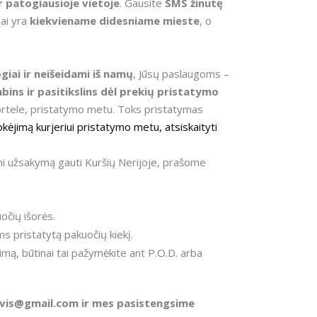
r patogiausioje vietoje
. Gausite
SMS žinutę
lai yra
kiekviename didesniame mieste
, o
giai ir neišeidami iš namų
, Jūsų paslaugoms –
bins ir pasitikslins dėl prekių pristatymo
kortele, pristatymo metu. Toks pristatymas
kėjimą kurjeriui pristatymo metu, atsiskaityti
mi užsakymą gauti Kuršių Nerijoje, prašome
očių išorės.
ms pristatytą pakuočių kiekį.
kimą, būtinai tai pažymėkite ant P.O.D. arba
ervis@gmail.com ir mes pasistengsime