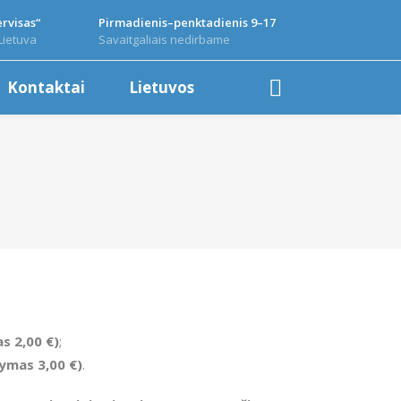
rvisas“
Pirmadienis–penktadienis 9–17
Lietuva
Savaitgaliais nedirbame
Kontaktai
Lietuvos
as 2
,00 €)
;
tymas 3
,00 €)
.