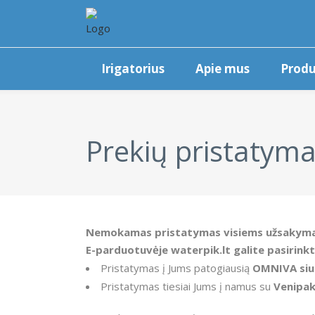
Irigatorius
Apie mus
Produ
Prekių pristatym
Nemokamas pristatymas visiems užsakyma
E-parduotuvėje waterpik.lt galite pasirink
Pristatymas į Jums patogiausią
OMNIVA siu
Pristatymas tiesiai Jums į namus su
Venipak