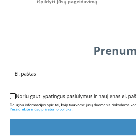
išpildyti Jūsų pageidavimą.
Prenume
Noriu gauti ypatingus pasiūlymus ir naujienas el. pa
Daugiau informacijos apie tai, kaip tvarkome jūsų duomenis rinkodaros komu
Peržiūrėkite mūsų privatumo politiką.