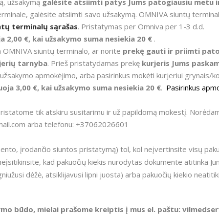
lą, užsakymą
galėsite atsiimti patys Jums patogiausiu metu i
terminale, galėsite atsiimti savo užsakymą. OMNIVA siuntų termina
ntų terminalų sąrašas
. Pristatymas per Omniva per 1-3 d.d.
ja
2,00 €, kai u
žsakymo suma nesiekia 2
0 €
.
ra OMNIVA siuntų terminalo, ar norite
prekę gauti ir priimti pato
jerių tarnyba
. Prieš pristatydamas prekę
kurjeris Jums paskam
o užsakymo apmokėjimo, arba pasirinkus mokėti kurjeriui grynais/
oja 3,00 €, kai u
žsakymo suma nesiekia 2
0 €
.
Pasirinkus apmo
pristatome tik atskiru susitarimu ir už papildomą mokestį. Norėda
gmail.com arba telefonu: +37062026601
to, įrodančio siuntos pristatymą) tol, kol neįvertinsite visų paku
neįsitikinsite, kad pakuočių kiekis nurodytas dokumente atitinka Ju
iužusi dėžė, atsiklijavusi lipni juosta) arba pakuočių kiekio neatiti
ymo būdo, mielai prašome kreiptis į mus el. paštu: vilmeds