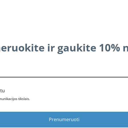
ruokite ir gaukite 10% 
štu
nikacijos tikslais.
Prenumeruoti