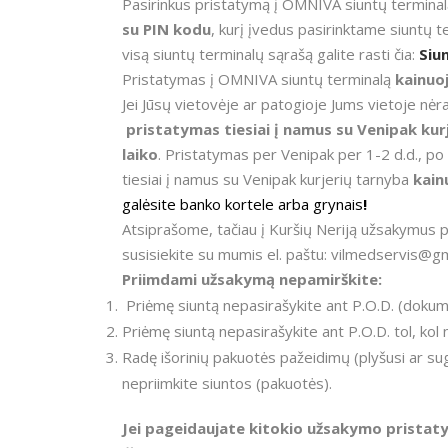
Pasirinkus pristatymą į OMNIVA siuntų termina
su PIN kodu
, kurį įvedus pasirinktame siuntų 
visą siuntų terminalų sąrašą galite rasti čia:
Siu
Pristatymas į OMNIVA siuntų terminalą
kainuo
Jei Jūsų vietovėje ar patogioje Jums vietoje nė
pristatymas tiesiai į namus su Venipak kur
laiko
. Pristatymas per Venipak per 1-2 d.d., p
tiesiai į namus su Venipak kurjerių tarnyba
kainu
galėsite banko kortele arba grynais
!
Atsiprašome, tačiau į Kuršių Neriją užsakymus 
susisiekite su mumis el. paštu: vilmedservis@
Priimdami užsakymą nepamirškite:
Priėmę siuntą nepasirašykite ant P.O.D. (dokumen
Priėmę siuntą nepasirašykite ant P.O.D. tol, kol 
Radę išorinių pakuotės pažeidimų (plyšusi ar sugn
nepriimkite siuntos (pakuotės).
Jei pageidaujate kitokio užsakymo pristat