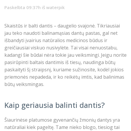
Paskelbta 09:37h
iš
waterpik
Skaistūs ir balti dantis – daugelio svajonė. Tikriausiai
jau teko naudoti balinamąsias dantų pastas, gal net
išbandyti įvairius natūralios medicinos būdus ir
greičiausiai viskuo nusivylėte. Tai visai nenuostabu,
kadangi šie būdai nėra tokie jau veiksmingi. Jeigu norite
pasirūpinti baltais dantimis iš tiesų, naudinga būtų
paskaityti šį straipsnį, kuriame sužinosite, kodėl jokios
priemonės nepadeda, ir ko reikėtų imtis, kad balinimas
būtų veiksmingas.
Kaip geriausia balinti dantis?
Šiaurinėse platumose gyvenančių žmonių dantys yra
natūraliai kiek pageltę. Tame nieko blogo, tiesiog tai