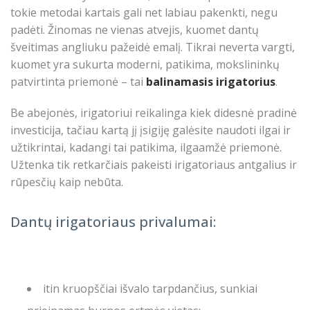
tokie metodai kartais gali net labiau pakenkti, negu
padėti. Žinomas ne vienas atvejis, kuomet dantų
šveitimas angliuku pažeidė emalį. Tikrai neverta vargti,
kuomet yra sukurta moderni, patikima, mokslininkų
patvirtinta priemonė – tai
balinamasis irigatorius
.
Be abejonės, irigatoriui reikalinga kiek didesnė pradinė
investicija, tačiau kartą jį įsigiję galėsite naudoti ilgai ir
užtikrintai, kadangi tai patikima, ilgaamžė priemonė.
Užtenka tik retkarčiais pakeisti irigatoriaus antgalius ir
rūpesčių kaip nebūta.
Dantų irigatoriaus privalumai:
itin kruopščiai išvalo tarpdančius, sunkiai