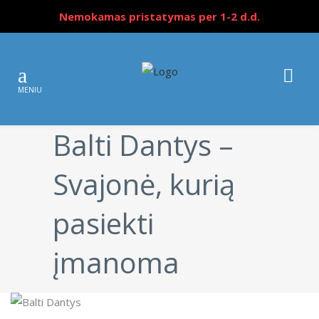
Nemokamas pristatymas per 1-2 d.d.
Balti Dantys –
Svajonė, kurią
pasiekti
įmanoma