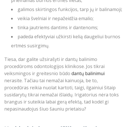
prieinamas burnos ertmės vietas;
galimos skirtingos funkcijos, tarp jų ir balinamoji;
veikia švelniai ir nepažeidžia emalio;
tinka jautriems dantims ir dantenoms;
padeda efektyviai užkirsti kelią daugeliui burnos
ertmės susirgimų.
Tiesa, dar galite užsirašyti ir dantų balinimo
procedūroms odontologijos klinikose. Jos tikrai
veiksmingos ir greitesnio būdo
dantų balinimui
nerasite. Tačiau tai nemažai kainuoja, be to,
procedūras reikia nuolat kartoti, taigi, ilgainiui šitaip
susidarytų tikrai nemažai išlaidų. Irigatorius nėra toks
brangus ir suteikia labai gerą efektą, tad kodėl gi
nepasinaudojus šiuo šauniu prietaisu?