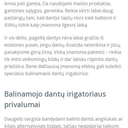
lemia pati gamta, čia naudojami maisto produktai,
gamtinės sąlygos, genetika. Reikia skirti labai daug
pastangų tam, kad dantys taptų nors kiek baltesni ir
išliktų tokie kaip įmanoma ilgesnį laiką.
Ir vis dėlto, pageltę dantys nėra labai gražūs iš
estetinės pusės. Jeigu dantų išvaizda netenkina ir jūsų,
pasakysime gerą žinią. Viską įmanoma pakeisti – reikia
tik imtis veiksmingų būdų ir dar labiau rūpintis dantų
priežiūra. Bene didžiausią įmanomą efektą gali suteikti
specialus balinamasis dantų irigatorius.
Balinamojo dantų irigatoriaus
privalumai
Daugelis vargsta bandydami balinti dantis angliukais ar
kitais alternatyviais būdais, tačiau neapdairiai taikomi