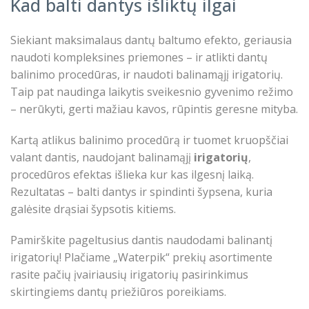
Kad balti dantys išliktų ilgai
Siekiant maksimalaus dantų baltumo efekto, geriausia
naudoti kompleksines priemones – ir atlikti dantų
balinimo procedūras, ir naudoti balinamąjį irigatorių.
Taip pat naudinga laikytis sveikesnio gyvenimo režimo
– nerūkyti, gerti mažiau kavos, rūpintis geresne mityba.
Kartą atlikus balinimo procedūrą ir tuomet kruopščiai
valant dantis, naudojant balinamąjį
irigatorių
,
procedūros efektas išlieka kur kas ilgesnį laiką.
Rezultatas – balti dantys ir spindinti šypsena, kuria
galėsite drąsiai šypsotis kitiems.
Pamirškite pageltusius dantis naudodami balinantį
irigatorių! Plačiame „Waterpik“ prekių asortimente
rasite pačių įvairiausių irigatorių pasirinkimus
skirtingiems dantų priežiūros poreikiams.