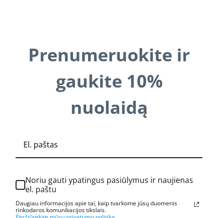
Prenumeruokite ir
gaukite 10%
nuolaidą
Noriu gauti ypatingus pasiūlymus ir naujienas
el. paštu
Daugiau informacijos apie tai, kaip tvarkome jūsų duomenis
rinkodaros komunikacijos tikslais.
Peržiūrėkite mūsų privatumo politiką.