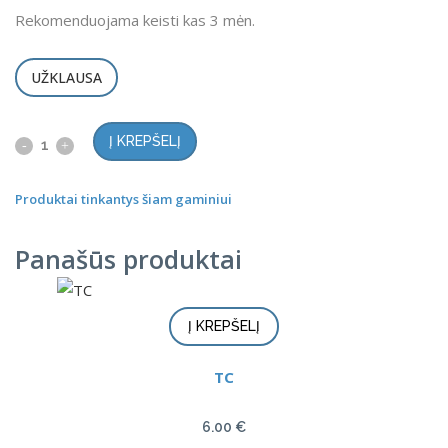
Rekomenduojama keisti kas 3 mėn.
UŽKLAUSA
Į KREPŠELĮ
Produktai tinkantys šiam gaminiui
Panašūs produktai
Į KREPŠELĮ
TC
6.00
€