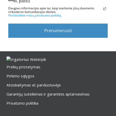
el. paštu
Daugiau informacijos apie tai, kaip tvarkome jūsų duomenis
rinkodaros komunikacijos tikslais.
Peržiūrėkite mūsų privatumo politiką.
Prenumeruoti
Prekių pristatymas
Pirkimo sąlygos
Atsiskaitymas el. parduotuvėje
Garantijų suteikimas ir garantinis aptarnavimas
Privatumo politika