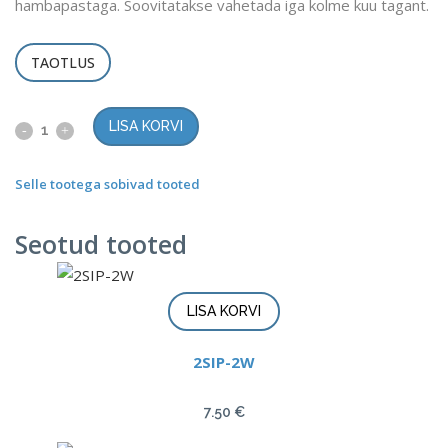
hambapastaga. Soovitatakse vahetada iga kolme kuu tagant.
TAOTLUS
LISA KORVI
Selle tootega sobivad tooted
Seotud tooted
LISA KORVI
2SIP-2W
7.50
€