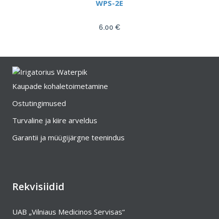
WPS-2E
6.00
€
Kaupade kohaletoimetamine
Ostutingimused
Turvaline ja kiire arveldus
Garantii ja müügijärgne teenindus
Rekvisiidid
UAB „Vilniaus Medicinos Servisas“