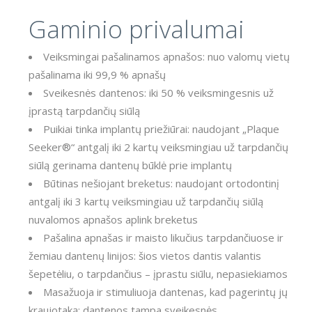
Gaminio privalumai
Veiksmingai pašalinamos apnašos: nuo valomų vietų
pašalinama iki 99,9 % apnašų
Sveikesnės dantenos: iki 50 % veiksmingesnis už
įprastą tarpdančių siūlą
Puikiai tinka implantų priežiūrai: naudojant „Plaque
Seeker®“ antgalį iki 2 kartų veiksmingiau už tarpdančių
siūlą gerinama dantenų būklė prie implantų
Būtinas nešiojant breketus: naudojant ortodontinį
antgalį iki 3 kartų veiksmingiau už tarpdančių siūlą
nuvalomos apnašos aplink breketus
Pašalina apnašas ir maisto likučius tarpdančiuose ir
žemiau dantenų linijos: šios vietos dantis valantis
šepetėliu, o tarpdančius – įprastu siūlu, nepasiekiamos
Masažuoja ir stimuliuoja dantenas, kad pagerintų jų
kraujotaką: dantenos tampa sveikesnės