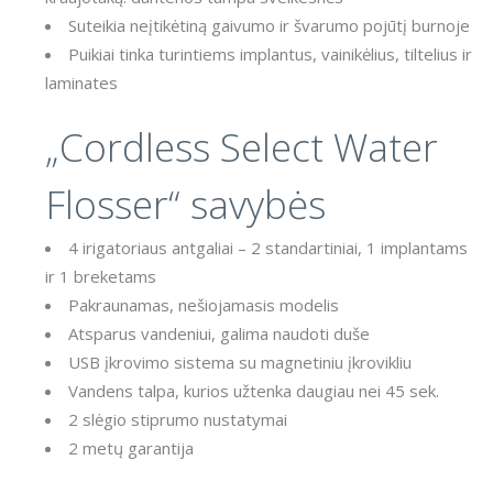
Suteikia neįtikėtiną gaivumo ir švarumo pojūtį burnoje
Puikiai tinka turintiems implantus, vainikėlius, tiltelius ir
laminates
„Cordless Select Water
Flosser“ savybės
4 irigatoriaus antgaliai – 2 standartiniai, 1 implantams
ir 1 breketams
Pakraunamas, nešiojamasis modelis
Atsparus vandeniui, galima naudoti duše
USB įkrovimo sistema su magnetiniu įkrovikliu
Vandens talpa, kurios užtenka daugiau nei 45 sek.
2 slėgio stiprumo nustatymai
2 metų garantija