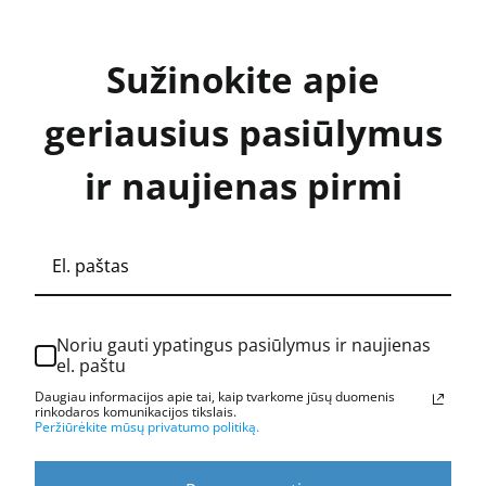
was:
is:
69.00 €.
49.00 €.
Sužinokite apie
geriausius pasiūlymus
ir naujienas pirmi
Noriu gauti ypatingus pasiūlymus ir naujienas
el. paštu
Daugiau informacijos apie tai, kaip tvarkome jūsų duomenis
rinkodaros komunikacijos tikslais.
Peržiūrėkite mūsų privatumo politiką.