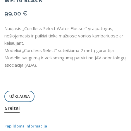
WF-10 BLACK
99.00
€
Naujasis „Cordless Select Water Flosser“ yra patogus,
nešiojamasis ir puikiai tinka mažuose vonios kambariuose ar
keliaujant.
Modeliui „Cordless Select“ suteikiama 2 metų garantija.
Modelio saugumą ir veiksmingumą patvirtino JAV odontologų
asociacija (ADA).
UŽKLAUSA
Greitai
Papildoma informacija