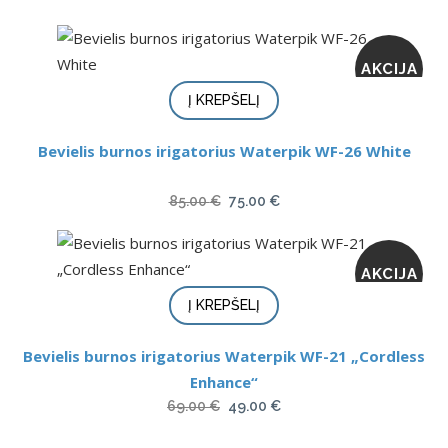
AKCIJA
Į KREPŠELĮ
Bevielis burnos irigatorius Waterpik WF-26 White
Original
Current
85.00
€
75.00
€
price
price
was:
is:
AKCIJA
85.00 €.
75.00 €.
Į KREPŠELĮ
Bevielis burnos irigatorius Waterpik WF-21 „Cordless
Enhance“
Original
Current
69.00
€
49.00
€
price
price