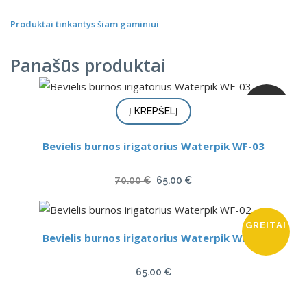
Produktai tinkantys šiam gaminiui
Panašūs produktai
AKCIJA
Į KREPŠELĮ
Bevielis burnos irigatorius Waterpik WF-03
Original
Current
70.00
€
65.00
€
price
price
was:
is:
GREITAI
70.00 €.
65.00 €.
Bevielis burnos irigatorius Waterpik WF-02
65.00
€