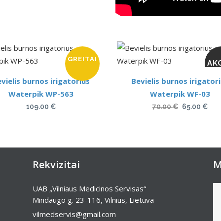
GREITAI
AK
vielis burnos irigatorius
Bevielis burnos irigator
Waterpik WP-563
Waterpik WF-03
Original
Cur
109.00
€
70.00
€
65.00
€
price
pric
was:
is:
70.00 €.
65.0
Rekvizitai
M
UAB „Vilniaus Medicinos Servisas“
Mindaugo g. 23-116, Vilnius, Lietuva
vilmedservis@gmail.com