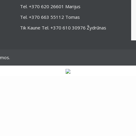
Tel.
+370 620 26601
Marijus
Tel.
+370 663 55112
Tomas
Tik Kaune Tel.
+370 610 30976
Žydrūnas
omos.