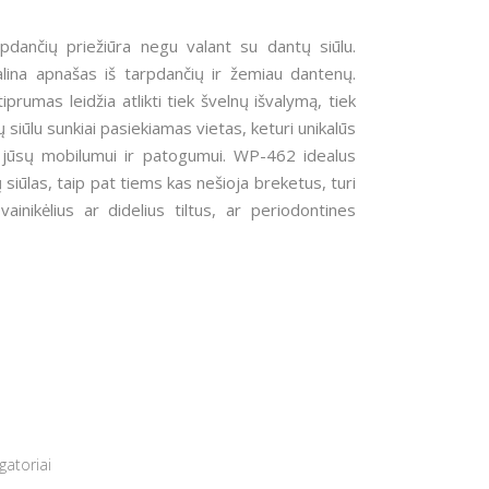
pdančių priežiūra negu valant su dantų siūlu.
ašalina apnašas iš tarpdančių ir žemiau dantenų.
prumas leidžia atlikti tiek švelnų išvalymą, tiek
tų siūlu sunkiai pasiekiamas vietas, keturi unikalūs
as jūsų mobilumui ir patogumui. WP-462 idealus
siūlas, taip pat tiems kas nešioja breketus, turi
inikėlius ar didelius tiltus, ar periodontines
igatoriai