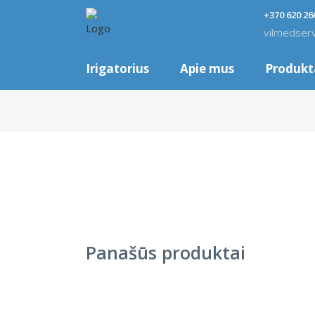
+370 620 26
vilmedser
Irigatorius
Apie mus
Produkt
Panašūs produktai