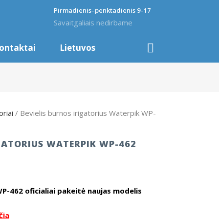
Pirmadienis–penktadienis 9–17
Savaitgaliais nedirbame
ontaktai
Lietuvos
oriai
/ Bevielis burnos irigatorius Waterpik WP-
IGATORIUS WATERPIK WP-462
-462 oficialiai pakeitė naujas modelis
čia