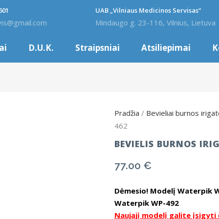
601
UAB „Vilniaus Medicinos Servisas“
vis@gmail.com
Mindaugo g. 23-116, Vilnius, Lietuva
ai
D.U.K.
Straipsniai
Atsiliepimai
K
Pradžia
/
Bevieliai burnos irigat
462
BEVIELIS BURNOS IR
77.00
€
Dėmesio! Modelį Waterpik WP
Waterpik WP-492
Naująjį modelį galite įsigyti 