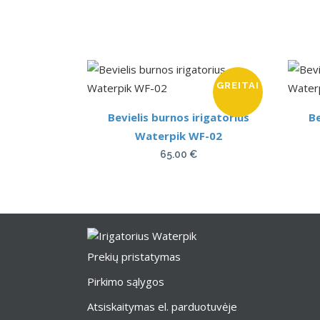
GREITAI
Bevielis burnos irigatorius
Be
Waterpik WF-02
65.00
€
Prekių pristatymas
Pirkimo sąlygos
Atsiskaitymas el. parduotuvėje