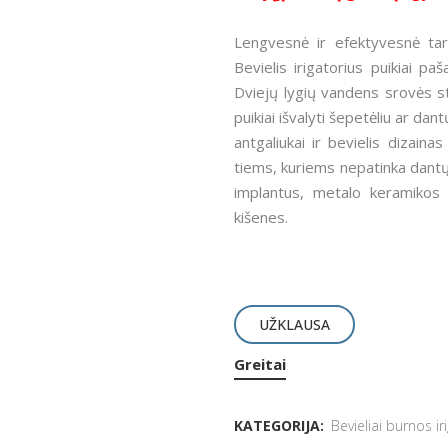
Lengvesnė ir efektyvesnė tar
Bevielis irigatorius puikiai p
Dviejų lygių vandens srovės sti
puikiai išvalyti šepetėliu ar dan
antgaliukai ir bevielis dizain
tiems, kuriems nepatinka dantų 
implantus, metalo keramikos va
kišenes.
UŽKLAUSA
Greitai
KATEGORIJA:
Bevieliai burnos ir