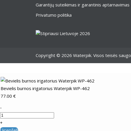
Garantijų suteikimas ir garantinis aptarnavimas
Privatumo politika
Copyright © 2026 Waterpik. Visos teisės saug
Bevielis burnos irigatorius Waterpik WP-462
77.00
€
-
+
Į krepšelį