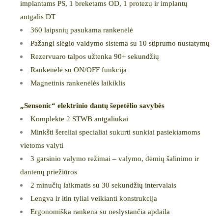
implantams PS, 1 breketams OD, 1 protezų ir implantų
antgalis DT
360 laipsnių pasukama rankenėlė
Pažangi slėgio valdymo sistema su 10 stiprumo nustatymų
Rezervuaro talpos užtenka 90+ sekundžių
Rankenėlė su ON/OFF funkcija
Magnetinis rankenėlės laikiklis
„
Sensonic“ elektrinio dantų šepetėlio savybės
Komplekte 2
STWB
antgaliukai
Minkšti šereliai specialiai sukurti sunkiai pasiekiamoms
vietoms valyti
3 garsinio valymo režimai – valymo, dėmių šalinimo ir
dantenų priežiūros
2 minučių laikmatis su 30 sekundžių intervalais
Lengva ir itin tyliai veikianti konstrukcija
Ergonomiška rankena su neslystančia apdaila