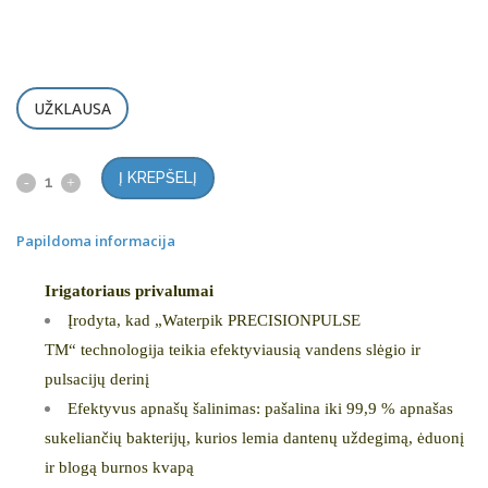
UŽKLAUSA
Į KREPŠELĮ
Papildoma informacija
Irigatoriaus privalumai
Įrodyta, kad „Waterpik PRECISIONPULSE
TM“ technologija teikia efektyviausią vandens slėgio ir
pulsacijų derinį
Efektyvus apnašų šalinimas: pašalina iki
99,9 % apnašas
sukeliančių bakterijų, kurios lemia dantenų uždegimą, ėduonį
ir blogą burnos kvapą