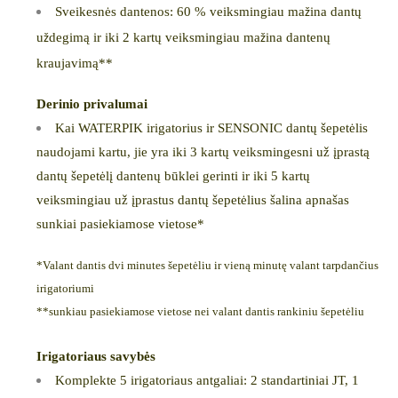
Sveikesnės dantenos: 60 % veiksmingiau ma
ina dantų
ž
u
degimą ir iki 2 kartų veiksmingiau ma
ina dantenų
ž
ž
kraujavimą**
Derinio privalumai
Kai WATERPIK irigatorius ir SENSONIC dantų šepetėlis
naudojami kartu, jie yra iki 3 kartų veiksmingesni už įprastą
dantų šepetėlį dantenų būklei gerinti ir iki 5 kartų
veiksmingiau už įprastus dantų šepetėlius šalina apnašas
sunkiai pasiekiamose vietose*
*Valant dantis dvi minutes šepetėliu ir vieną minutę valant tarpdančius
irigatoriumi
**sunkiau pasiekiamose vietose nei valant dantis rankiniu šepetėliu
Irigatoriaus savybės
Komplekte
5 irigatoriaus antgaliai: 2 standartiniai JT, 1