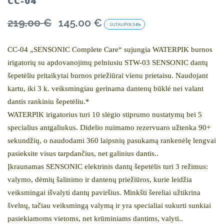
CC-04
219.00
€
145.00
€
Original
Current
SUTAUPYK
34%
price
price
was:
is:
CC-04 „SENSONIC Complete Care“ sujungia WATERPIK burnos
219.00 €.
145.00 €.
irigatorių su apdovanojimų pelniusiu STW-03 SENSONIC dantų
šepetėliu pritaikytai burnos priežiūrai vienu prietaisu. Naudojant
kartu, iki 3 k. veiksmingiau gerinama dantenų būklė nei valant
dantis rankiniu šepetėliu.*
WATERPIK irigatorius turi 10 slėgio stiprumo nustatymų bei 5
specialius antgaliukus. Didelio nuimamo rezervuaro užtenka 90+
sekundžių, o naudodami 360 laipsnių pasukamą rankenėlę lengvai
pasieksite visus tarpdančius, net galinius dantis..
Įkraunamas
SENSONIC
elektrinis dantų šepetėlis turi 3 režimus:
valymo, dėmių šalinimo ir dantenų priežiūros, kurie leidžia
veiksmingai išvalyti dantų paviršius. Minkšti šereliai užtikrina
švelnų, tačiau veiksmingą valymą ir yra specialiai sukurti sunkiai
pasiekiamoms vietoms, net krūminiams dantims, valyti..