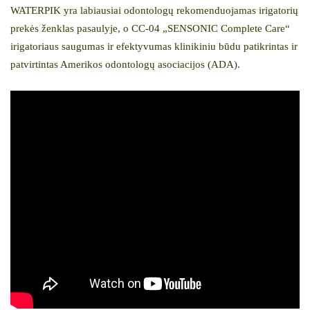
WATERPIK yra labiausiai odontologų rekomenduojamas irigatorių
prekės ženklas pasaulyje, o CC-04 „SENSONIC Complete Care“
irigatoriaus saugumas ir efektyvumas klinikiniu būdu patikrintas ir
patvirtintas Amerikos odontologų asociacijos (ADA).