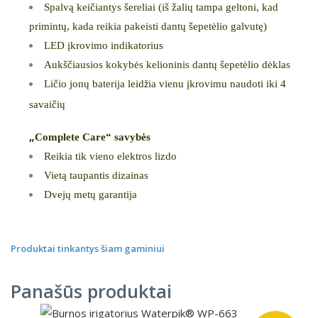
Spalvą keičiantys šereliai (iš žalių tampa geltoni, kad
primintų, kada reikia pakeisti dantų šepetėlio galvutę)
LED įkrovimo indikatorius
Aukščiausios kokybės kelioninis dantų šepetėlio dėklas
Ličio jonų baterija leid
ia vienu įkrovimu naudoti iki 4
ž
savaičių
„
Complete Care“ savybės
Reikia tik vieno elektros lizdo
Vietą taupantis dizainas
Dvejų metų garantija
Produktai tinkantys šiam gaminiui
Panašūs produktai