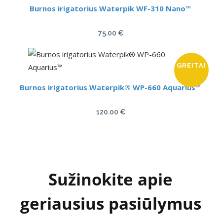
Burnos irigatorius Waterpik WF-310 Nano™
75.00
€
GREITAI
Burnos irigatorius Waterpik® WP-660 Aquarius™
120.00
€
Sužinokite apie
geriausius pasiūlymus