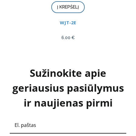
Į KREPŠELĮ
WJT-2E
6.00
€
Sužinokite apie
geriausius pasiūlymus
ir naujienas pirmi