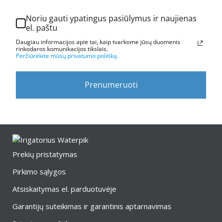
Noriu gauti ypatingus pasiūlymus ir naujienas
el. paštu
Daugiau informacijos apie tai, kaip tvarkome jūsų duomenis
rinkodaros komunikacijos tikslais.
Peržiūrėkite mūsų privatumo politiką.
Prenumeruoti
Prekių pristatymas
Pirkimo sąlygos
Atsiskaitymas el. parduotuvėje
Garantijų suteikimas ir garantinis aptarnavimas