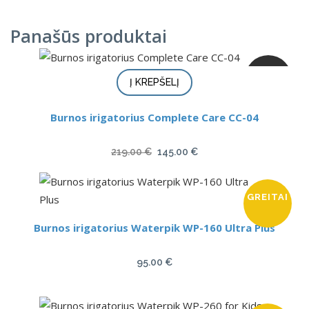
Panašūs produktai
AKCIJA
Į KREPŠELĮ
Burnos irigatorius Complete Care CC-04
Original
Current
219.00
€
145.00
€
price
price
was:
is:
GREITAI
219.00 €.
145.00 €.
Burnos irigatorius Waterpik WP-160 Ultra Plus
95.00
€