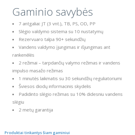
Gaminio savybės
7 antgaliai: JT (3 vnt.), TB, PS, OD, PP
Slėgio valdymo sistema su 10 nustatymų
Rezervuaro talpa 90+ sekundžių
Vandens valdymo įjungimas ir išjungimas ant
rankenėlės
2 režimai – tarpdančių valymo režimas ir vandens
impulso masažo režimas
1 minutės laikmatis su 30 sekundžių reguliatoriumi
Šviesos diodų informacinis skydelis
Padidinto slėgio režimas su 10% didesniu vandens
slėgiu
2 metų garantija
Produktai tinkantys šiam gaminiui