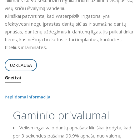
laikmatis su 30 sekundžių reguliatoriumi užtikrina visapusišką
visų sričių išvalymą vandeniu.
Kliniškai patvirtinta, kad Waterpik® irigatoriai yra
efektyvesni negu įprastas dantų siūlas ir sumažina dantų
apnašas, dantenų uždegimus ir dantenų ligas. Jis puikiai tinka
tiems, kas nešioja breketus ir turi implantus, karūnėles,
tiltelius ir laminates.
UŽKLAUSA
Greitai
Papildoma informacija
Gaminio privalumai
Veiksmingai valo dantų apnašas: kliniškai įrodyta, kad
per 3 sekundes pašalina 99.9% apnašų nuo valomų