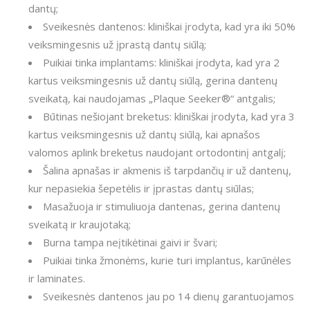
dantų;
Sveikesnės dantenos: kliniškai įrodyta, kad yra iki 50%
veiksmingesnis už įprastą dantų siūlą;
Puikiai tinka implantams: kliniškai įrodyta, kad yra 2
kartus veiksmingesnis už dantų siūlą, gerina dantenų
sveikatą, kai naudojamas „Plaque Seeker®“ antgalis;
Būtinas nešiojant breketus: kliniškai įrodyta, kad yra 3
kartus veiksmingesnis už dantų siūlą, kai apnašos
valomos aplink breketus naudojant ortodontinį antgalį;
Šalina apnašas ir akmenis iš tarpdančių ir už dantenų,
kur nepasiekia šepetėlis ir įprastas dantų siūlas;
Masažuoja ir stimuliuoja dantenas, gerina dantenų
sveikatą ir kraujotaką;
Burna tampa neįtikėtinai gaivi ir švari;
Puikiai tinka žmonėms, kurie turi implantus, karūnėles
ir laminates.
Sveikesnės dantenos jau po 14 dienų garantuojamos