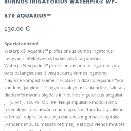
BURNOS IRIGATORIUS WATERPIK® WP-
670 AQUARIUS™
130.00
€
Special edition!
Waterpik® Aquarius™ profesionalus burnos irigatorius.
Lengvas ir efektyvesnis būdas valyti tarpdančius –
Waterpik® Aquarius™ profesionalus burnos irigatorius yra
pats pažangiausias iš visų sukurtų burnos irigatorių.
Naujame kompaktiškame ir šiuolaikinio dizaino Aquarius™yra
vandens įjungimo ir išjungimo valdymas rankenėlėje, šviesos
diodų informacinis skydelis ir 7 burnos irigatoriaus antgaliai
JT (3 vnt.), TB, PS, OD, PP. Nauja impulsinio moduliavimo
technologija puikiai šalina dantų apnašas (tarpdančių valymo
režimas), stipriai stimuliuoja dantenas ir gerina kraujotaką
(vandens impulsų masažo režimas). Patogus vienos minutės