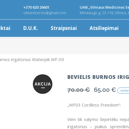
+370 620 26601
UAB „Vilniaus Medicinos Se
vilmedservis@gmail.com
Mindaugo g. 23-116, Vilnius, 
ktai
D.U.K.
Straipsniai
Atsiliepimai
urnos irigatorius Waterpik WF-03
BEVIELIS BURNOS IR
AKCIJA
70.00
€
65.00
€
Original
Curren
SUTAU
price
price
was:
is:
„WF03 Cordless Freedom“:
70.00 €.
65.00 
Vien tik valymo šepetėliu ne
irigatorius – puikus sprendim