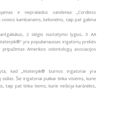
ojamas ir nepralaidus vandeniui „Cordless
 vonios kambariams, kelionėms, taip pat galima
antgaliukus, 2 slėgio nustatymo lygius, 3 AA
Waterpik®“ yra populiariausias irigatorių prekės
s ir pripažintas Amerikos odontologų asociacijos
odyta, kad „Waterpik® burnos irigatoriai yra
siūlas. Šie irigatoriai puikiai tinka visiems, kurie
, taip pat tinka tiems, kurie nešioja karūnėles,