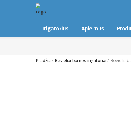
Irigatorius
Apie mus
Produ
Pradžia
/
Bevieliai burnos irigatoriai
/ Bevielis b