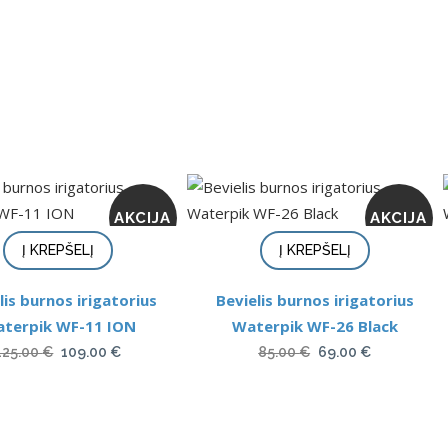
AKCIJA
AKCIJA
Į KREPŠELĮ
Į KREPŠELĮ
lis burnos irigatorius
Bevielis burnos irigatorius
terpik WF-11 ION
Waterpik WF-26 Black
Original
Current
Original
Current
125.00
€
109.00
€
85.00
€
69.00
€
price
price
price
price
was:
is:
was:
is:
125.00 €.
109.00 €.
85.00 €.
69.00 €.