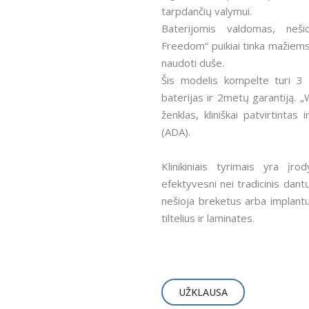
tarpdančių valymui.
Baterijomis valdomas, neši
Freedom“ puikiai tinka mažiems
naudoti duše.
Šis modelis kompelte turi 3 
baterijas ir 2metų garantiją. „
ženklas, kliniškai patvirtinta
(ADA).
Klinikiniais tyrimais yra įr
efektyvesni nei tradicinis dantų 
nešioja breketus arba implantus
tiltelius ir laminates.
UŽKLAUSA