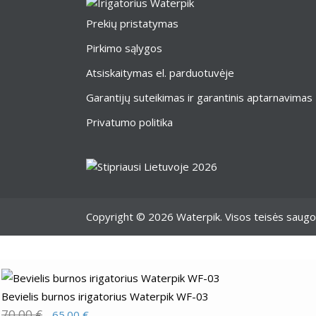
Prekių pristatymas
Pirkimo sąlygos
Atsiskaitymas el. parduotuvėje
Garantijų suteikimas ir garantinis aptarnavimas
Privatumo politika
Copyright © 2026 Waterpik. Visos teisės saug
Bevielis burnos irigatorius Waterpik WF-03
70.00
€
Original
Current
65.00
€