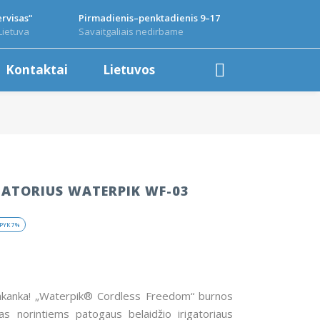
rvisas“
Pirmadienis–penktadienis 9–17
Lietuva
Savaitgaliais nedirbame
Kontaktai
Lietuvos
IGATORIUS WATERPIK WF-03
t
PYK
7%
€.
pakanka! „Waterpik® Cordless Freedom“ burnos
as norintiems patogaus belaidžio irigatoriaus