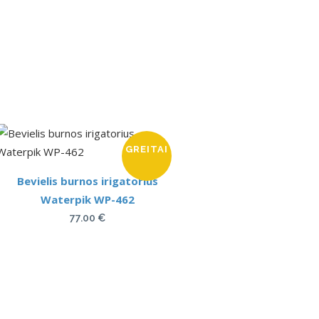
GREITAI
Bevielis burnos irigatorius
Waterpik WP-462
77.00
€