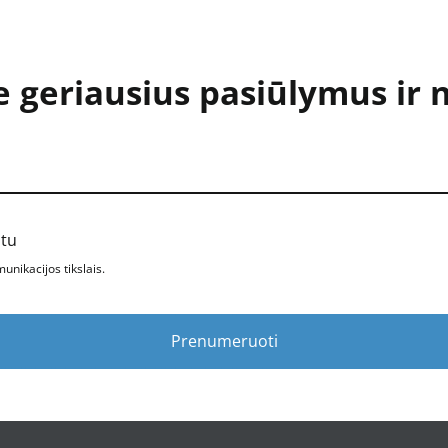
e geriausius pasiūlymus ir 
štu
nikacijos tikslais.
Prenumeruoti