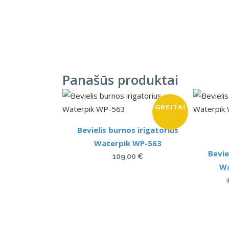
Panašūs produktai
GREITAI
Bevielis burnos irigatorius
Waterpik WP-563
Bevie
109.00
€
Wa