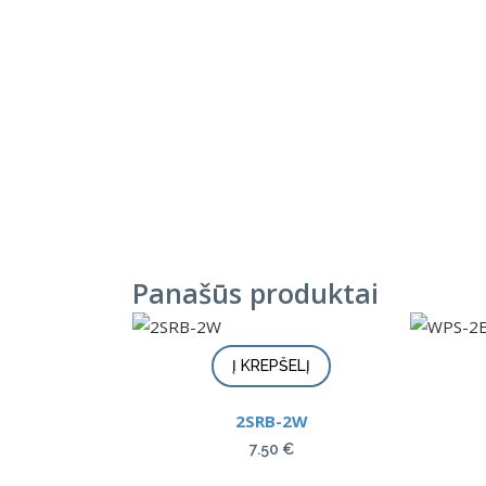
Panašūs produktai
Į KREPŠELĮ
2SRB-2W
7.50
€