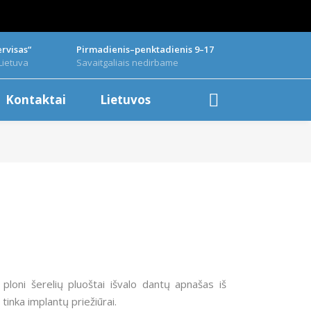
rvisas“
Pirmadienis–penktadienis 9–17
Lietuva
Savaitgaliais nedirbame
Kontaktai
Lietuvos
loni šerelių pluoštai išvalo dantų apnašas iš
tinka implantų priežiūrai.