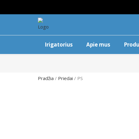
Irigatorius
Apie mus
Produ
Pradžia
/
Priedai
/ PS