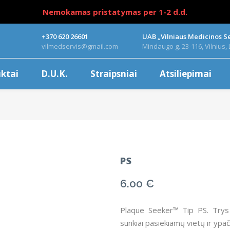
Nemokamas pristatymas per 1-2 d.d.
+370 620 26601
UAB „Vilniaus Medicinos Se
vilmedservis@gmail.com
Mindaugo g. 23-116, Vilnius, 
ktai
D.U.K.
Straipsniai
Atsiliepimai
PS
6.00
€
Plaque Seeker™ Tip PS. Trys p
sunkiai pasiekiamų vietų ir ypač 