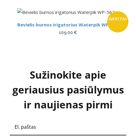
GREITAI
Bevielis burnos irigatorius Waterpik WP-562
109.00
€
Sužinokite apie
geriausius pasiūlymus
ir naujienas pirmi