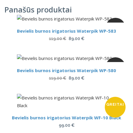
Panašūs produktai
AKCIJA
Bevielis burnos irigatorius Waterpik WP-583
Original
Current
119.00
€
89.00
€
price
price
was:
is:
119.00 €.
89.00 €.
AKCIJA
Bevielis burnos irigatorius Waterpik WP-580
Original
Current
119.00
€
89.00
€
price
price
was:
is:
119.00 €.
89.00 €.
GREITAI
Bevielis burnos irigatorius Waterpik WF-10 Black
99.00
€