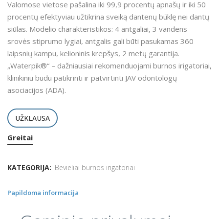
Valomose vietose pašalina iki 99,9 procentų apnašų ir iki 50
procentų efektyviau užtikrina sveiką dantenų būklę nei dantų
siūlas. Modelio charakteristikos: 4 antgaliai, 3 vandens
srovės stiprumo lygiai, antgalis gali būti pasukamas 360
laipsnių kampu, kelioninis krepšys, 2 metų garantija.
„Waterpik®“ – dažniausiai rekomenduojami burnos irigatoriai,
klinikiniu būdu patikrinti ir patvirtinti JAV odontologų
asociacijos (ADA).
UŽKLAUSA
Greitai
KATEGORIJA:
Bevieliai burnos irigatoriai
Papildoma informacija