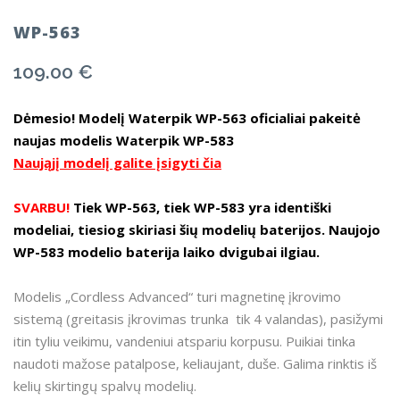
WP-563
109.00
€
Dėmesio! Modelį Waterpik WP-563 oficialiai pakeitė
naujas modelis Waterpik WP-583
Naująjį modelį galite įsigyti čia
SVARBU!
Tiek WP-563, tiek WP-583 yra identiški
modeliai, tiesiog skiriasi šių modelių baterijos. Naujojo
WP-583 modelio baterija laiko dvigubai ilgiau.
Modelis „Cordless Advanced“ turi magnetinę įkrovimo
sistemą (greitasis įkrovimas trunka tik 4 valandas), pasižymi
itin tyliu veikimu, vandeniui atspariu korpusu. Puikiai tinka
naudoti mažose patalpose, keliaujant, duše. Galima rinktis iš
kelių skirtingų spalvų modelių.