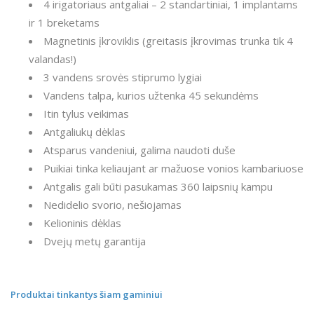
4 irigatoriaus antgaliai – 2 standartiniai, 1 implantams
ir 1 breketams
Magnetinis įkroviklis (greitasis įkrovimas trunka tik 4
valandas!)
3 vandens srovės stiprumo lygiai
Vandens talpa, kurios užtenka 45 sekundėms
Itin tylus veikimas
Antgaliukų dėklas
Atsparus vandeniui, galima naudoti duše
Puikiai tinka keliaujant ar mažuose vonios kambariuose
Antgalis gali būti pasukamas 360 laipsnių kampu
Nedidelio svorio, nešiojamas
Kelioninis dėklas
Dvejų metų garantija
Produktai tinkantys šiam gaminiui