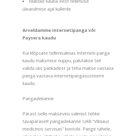
Makske kauba eest tellimuse
üleandmise ajal kullerile
Arveldamine Internetipanga või
Paysera kaudu
Kui klõpsate tellimisaknas Interneti-panga
kaudu maksmise nuppu, palutakse teil
valida üks pankadest ja teha makse vastava
panga vastava internetipangasüsteemi
kaudu.
Pangaülekanne
Pärast selle makseviisi valimist tehke
tavapäraselt pangaülekanne UAB “Vilniaus
medicinos servisas” kontole. Pange tähele,