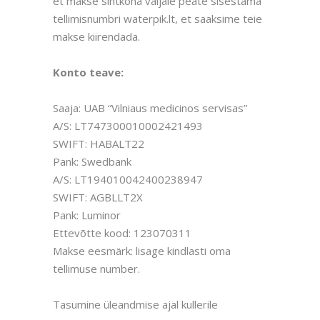
et makse sihtkoha väljale peate sisestama
tellimisnumbri waterpik.lt, et saaksime teie
makse kiirendada.
Konto teave:
Saaja: UAB “Vilniaus medicinos servisas”
A/S: LT747300010002421493
SWIFT: HABALT22
Pank: Swedbank
A/S: LT194010042400238947
SWIFT: AGBLLT2X
Pank: Luminor
Ettevõtte kood: 123070311
Makse eesmärk: lisage kindlasti oma
tellimuse number.
Tasumine üleandmise ajal kullerile