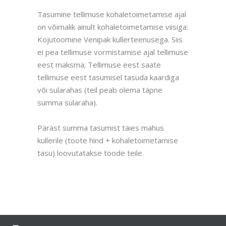
Tasumine tellimuse kohaletoimetamise ajal
on võimalik ainult kohaletoimetamise viisiga:
Kojutoomine Venipak kullerteenusega. Siis
ei pea tellimuse vormistamise ajal tellimuse
eest maksma; Tellimuse eest saate
tellimuse eest tasumisel tasuda kaardiga
või sularahas (teil peab olema täpne
summa sularaha).
Pärast summa tasumist täies mahus
kullerile (toote hind + kohaletoimetamise
tasu) loovutatakse toode teile.