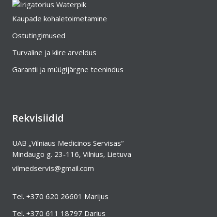
Kaupade kohaletoimetamine
Ostutingimused
Turvaline ja kiire arveldus
Garantii ja müügijärgne teenindus
Rekvisiidid
UAB „Vilniaus Medicinos Servisas“
Mindaugo g. 23-116, Vilnius, Lietuva
vilmedservis@gmail.com
Tel.
+370 620 26601
Marijus
Tel.
+370 611 18797
Darius