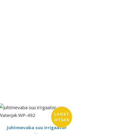
LAOST
OTSAS
Juhtmevaba suu irrigaator