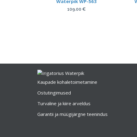
Waterpik WP-563
109.00
€
Kaupade kohaletoimetamine
Ostutingimused
Turvaline ja kiire arveldus
Garantii ja müügijärgne teenindus