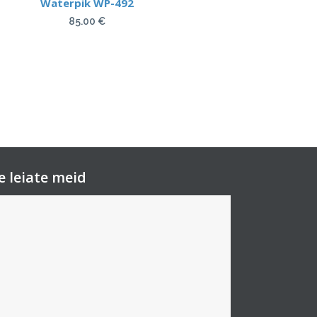
Waterpik WP-492
85.00
€
e leiate meid