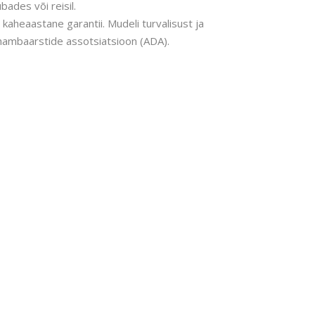
ades või reisil.
 kaheaastane garantii. Mudeli turvalisust ja
 hambaarstide assotsiatsioon (ADA).