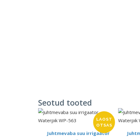
Seotud tooted
LAOST
OTSAS
Juhtmevaba suu irrigaator
Juhtm