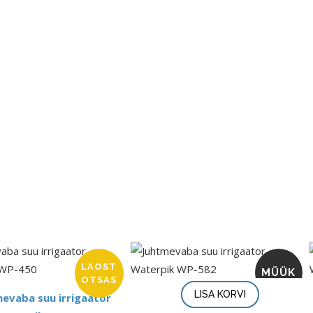
LAOST
MÜÜK
OTSAS
LISA KORVI
evaba suu irrigaator