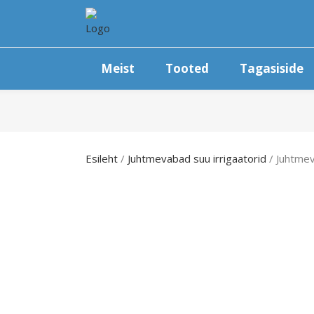
Meist
Tooted
Tagasiside
Esileht
/
Juhtmevabad suu irrigaatorid
/ Juhtmev