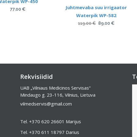
Waterpik WP-450
Juhtmevaba suu irrigaator
77.00
€
Waterpik WP-582
Algne
Current
119.00
€
89.00
€
hind
price
oli:
is:
119.00 €.
89.00 €.
Rekvisiidid
T
UAB „Vilniaus Medicinos Servisas“
Mindaugo g. 23-116, Vilnius, Lietuva
vilmedservis@gmail.com
Tel.
+370 620 26601
Marijus
Tel.
+370 611 18797
Darius