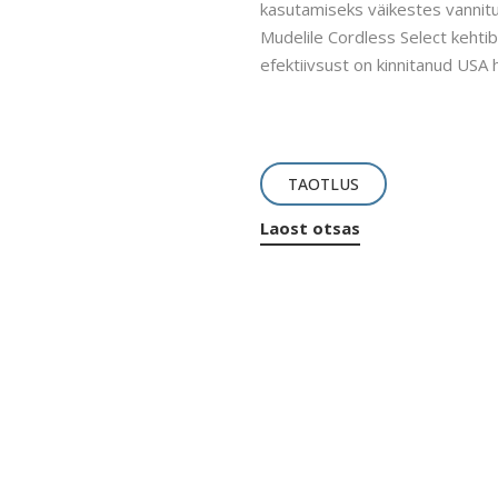
kasutamiseks väikestes vannitub
Mudelile Cordless Select kehtib
efektiivsust on kinnitanud USA
TAOTLUS
Laost otsas