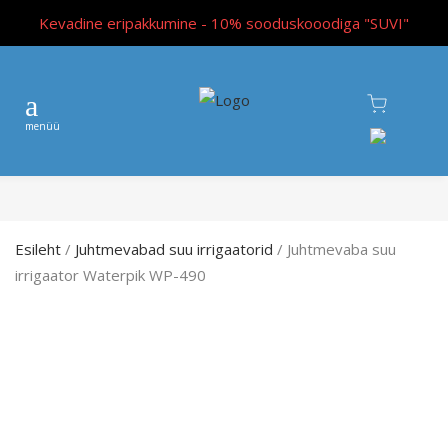
Kevadine eripakkumine - 10% sooduskooodiga "SUVI"
Esileht
/
Juhtmevabad suu irrigaatorid
/ Juhtmevaba suu
irrigaator Waterpik WP-490