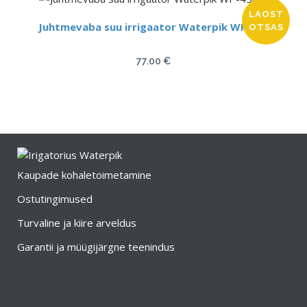
oli:
is:
LAOST
99.00 €.
88.00 €.
Juhtmevaba suu irrigaator Waterpik WP-450
OTSAS
77.00
€
Kaupade kohaletoimetamine
Ostutingimused
Turvaline ja kiire arveldus
Garantii ja müügijärgne teenindus