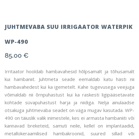
JUHTMEVABA SUU IRRIGAATOR WATERPIK
WP-490
85.00
€
Irritaator hooldab hambavahesid hõlpsamalt ja tõhusamalt
kui hambaniit. Juhtmeta seade eemaldab katu hästi nii
hambavahedest kui ka igemetelt. Kahe tugevusega veejuga
võimaldab nii õrnpuhastust kui ka raskesti ligipääsetavate
kohtade süvapuhastust harja ja niidiga. Nelja ainulaadse
otsakuga juhtmevaba seadet on väga mugav kasutada. WP-
490 on täiuslik valik inimestele, kes ei armasta hambaniiti või
kannavad breketeid, samuti neile, kellel on implantaadid,
metallokeraamilised hambakroonid, suured sillad või