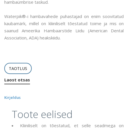
hambaümbrise taskud.
Waterpik®-i hambavahede puhastajad on enim soovitatud
kaubamärk, millel on kliiniliselt tõestatud toime ja mis on
saanud Ameerika Hambaarstide Liidu (American Dental
Association, ADA) heakskiidu.
TAOTLUS
Laost otsas
Kirjeldus
Toote eelised
Kliiniliselt on tõestatud, et selle seadmega on