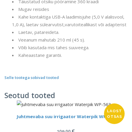
Täiustatud otsiku pööramine 360 kraadi
Mugav reisides
Kahe kontaktiga USB-A laadimisjuhe (5,0 V alalisvool,
1,0 A), laetav sülearvutist,varutoiteallikast või adapterist
Laetav, patareideta.
Veeanum mahutab 210 ml (45 s).
Võib kasutada mis tahes suuveega.
Kaheaastane garantii.
Selle tootega sobivad tooted
Seotud tooted
LAOST
Juhtmevaba suu irrigaator Waterpik WP-563
OTSAS
109.00
€