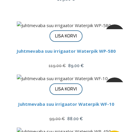
MÜÜK
LISA KORVI
Juhtmevaba suu irrigaator Waterpik WP-580
Algne
Current
119.00
€
89.00
€
hind
price
oli:
is:
MÜÜK
119.00 €.
89.00 €.
LISA KORVI
Juhtmevaba suu irrigaator Waterpik WF-10
Algne
Current
99.00
€
88.00
€
hind
price