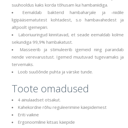
suuhooldus kaks korda tõhusam kui hambaniidiga.
Eemaldab bakterid hambaharjale ja -niidile
ligipääsematutest kohtadest, s.o hambavahedest ja
altpoolt igemepiiri.
Laboriuuringud kinnitavad, et seade eemaldab kolme
sekundiga 99,9% hambakatust.
Masseerib ja stimuleerib igemeid ning parandab
nende verevarustust. Igemed muutuvad tugevamaks ja
tervemaks.
Loob suuõõnde puhta ja värske tunde.
Toote omadused
4 ainulaadset otsakut.
Kahekordne rõhu reguleerimine käepidemest
Eriti vaikne
Ergonoomiline kitsas käepide