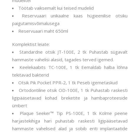
mudelitel
Töötab vaiksemalt kui teised mudelid
Reservuaari unikaalne kaas hügieenilise otsiku
paigutamisvõimalusega
Reservuaari maht 650ml
Komplektist leiate:
Standardne otsik JT-100E, 2 tk Puhastab sügavalt
hammaste vahelisi alasid, tagades terved igemed.
Keelekaabits TC-100E, 1 tk Eemaldab halba lõhna
tekitavad bakterid
Otsik Pik Pocket PPR-2, 1 tk Peseb igemetaskud
Ortodontiline otsik OD-100E, 1 tk Puhastab raskesti
ligipääsetavad kohad breketite ja hambaproteeside
ümbert
Plaque Seeker™ Tip PS-100E, 1 tk Kolme peene
harjastekihiga hari puhastab raskesti ligipääsetavad
hammaste vahelised alad ja sobib eriti implantaatide