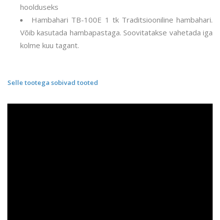
hoolduseks
Hambahari TB-100E 1 tk Traditsiooniline hambahari.
Võib kasutada hambapastaga. Soovitatakse vahetada iga
kolme kuu tagant.
Selle tootega sobivad tooted