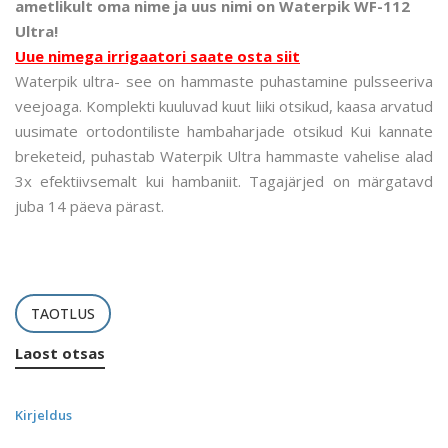
ametlikult oma nime ja uus nimi on Waterpik WF-112
Ultra!
Uue nimega irrigaatori saate osta siit
Waterpik ultra- see on hammaste puhastamine pulsseeriva
veejoaga. Komplekti kuuluvad kuut liiki otsikud, kaasa arvatud
uusimate ortodontiliste hambaharjade otsikud Kui kannate
breketeid, puhastab Waterpik Ultra hammaste vahelise alad
3x efektiivsemalt kui hambaniit. Tagajärjed on märgatavd
juba 14 päeva pärast.
TAOTLUS
Laost otsas
Kirjeldus