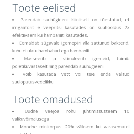
Toote eelised
Parendab suuhügieeni: kliiniliselt on tõestatud, et
irrigaatorit e veepritsi kasutades on suuhooldus 2x
efektiivsem kui hambaniiti kasutades.
Eemaldab sügavale igemepiiri alla sattunud bakterid,
kuhu ei ulatu hambahari ega hambaniit.
Masseerib ja stimuleerib igemeid, toimib
põletikuvastaselt ning parendab suuhügieeni
Võib kasutada vett või teie enda valitud
suuloputusvedelikku.
Toote omadused
Uudne veejoa rõhu juhtimissüsteem 10
valikuvõimalusega
Moodne minikorpus: 20% väiksem kui varasematel