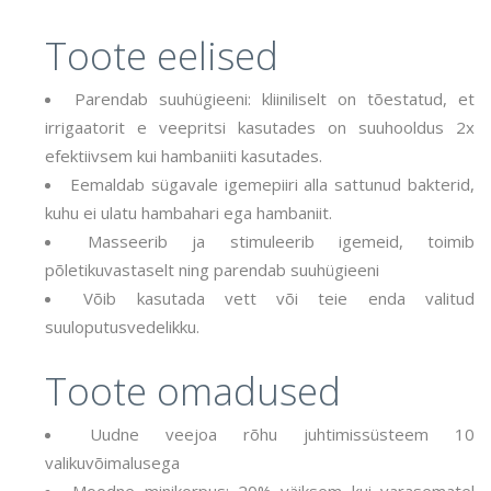
Toote eelised
Parendab suuhügieeni: kliiniliselt on tõestatud, et
irrigaatorit e veepritsi kasutades on suuhooldus 2x
efektiivsem kui hambaniiti kasutades.
Eemaldab sügavale igemepiiri alla sattunud bakterid,
kuhu ei ulatu hambahari ega hambaniit.
Masseerib ja stimuleerib igemeid, toimib
põletikuvastaselt ning parendab suuhügieeni
Võib kasutada vett või teie enda valitud
suuloputusvedelikku.
Toote omadused
Uudne veejoa rõhu juhtimissüsteem 10
valikuvõimalusega