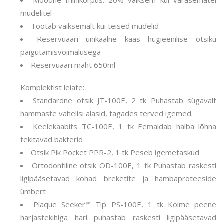
Moodne minikorpus: 20% väiksem kui varasematel
mudelitel
Töötab vaiksemalt kui teised mudelid
Reservuaari unikaalne kaas hügieenilise otsiku
paigutamisvõimalusega
Reservuaari maht 650ml
Komplektist leiate:
Standardne otsik JT-100E, 2 tk Puhastab sügavalt
hammaste vahelisi alasid, tagades terved igemed.
Keelekaabits TC-100E, 1 tk Eemaldab halba lõhna
tekitavad bakterid
Otsik Pik Pocket PPR-2, 1 tk Peseb igemetaskud
Ortodontiline otsik OD-100E, 1 tk Puhastab raskesti
ligipääsetavad kohad breketite ja hambaproteeside
ümbert
Plaque Seeker™ Tip PS-100E, 1 tk Kolme peene
harjastekihiga hari puhastab raskesti ligipääsetavad