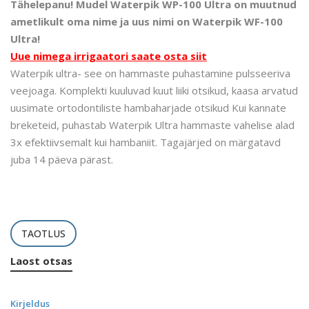
Tähelepanu! Mudel Waterpik WP-100 Ultra on muutnud
ametlikult oma nime ja uus nimi on Waterpik WF-100
Ultra!
Uue nimega irrigaatori saate osta siit
Waterpik ultra- see on hammaste puhastamine pulsseeriva
veejoaga. Komplekti kuuluvad kuut liiki otsikud, kaasa arvatud
uusimate ortodontiliste hambaharjade otsikud Kui kannate
breketeid, puhastab Waterpik Ultra hammaste vahelise alad
3x efektiivsemalt kui hambaniit. Tagajärjed on märgatavd
juba 14 päeva pärast.
TAOTLUS
Laost otsas
Kirjeldus