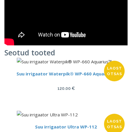
Seotud tooted
LAOST
Suu irrigaator Waterpik® WP-660 Aquarius™
OTSAS
120.00
€
LAOST
Suu irrigaator Ultra WP-112
OTSAS