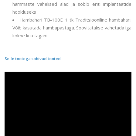
hammaste vahelised alad ja sobib eriti implantaatide
hoolduseks
Hambahari TB-100E 1 tk Traditsiooniline hambahari.
Võib kasutada hambapastaga. Soovitatakse vahetada iga
kolme kuu tagant.
Selle tootega sobivad tooted