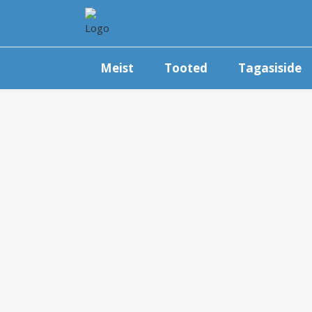
Meist
Tooted
Tagasiside