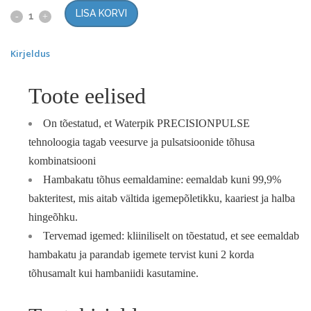
LISA KORVI
Kirjeldus
Toote eelised
On tõestatud, et Waterpik PRECISIONPULSE
tehnoloogia tagab veesurve ja pulsatsioonide tõhusa
kombinatsiooni
Hambakatu tõhus eemaldamine: eemaldab kuni
99,9%
bakteritest
, mis aitab vältida
igemepõletikku
, kaariest ja halba
hingeõhku.
Tervemad igemed: kliiniliselt on tõestatud, et see eemaldab
hambakatu ja parandab igemete tervist kuni
2 korda
tõhusamalt
kui hambaniidi kasutamine.