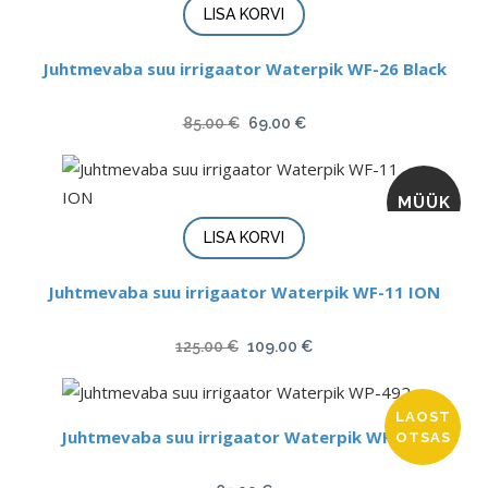
LISA KORVI
Juhtmevaba suu irrigaator Waterpik WF-26 Black
Algne
Current
85.00
€
69.00
€
hind
price
oli:
is:
MÜÜK
85.00 €.
69.00 €.
LISA KORVI
Juhtmevaba suu irrigaator Waterpik WF-11 ION
Algne
Current
125.00
€
109.00
€
hind
price
oli:
is:
LAOST
125.00 €.
109.00 €.
Juhtmevaba suu irrigaator Waterpik WP-492
OTSAS