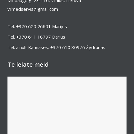
Mindaugo g. 23-116, Vilnius, Lietuva
vilmedservis@gmail.com
Tel.
+370 620 26601
Marijus
Tel.
+370 611 18797
Darius
Tel. ainult Kaunases.
+370 610 30976
Žydrūnas
Te leiate meid