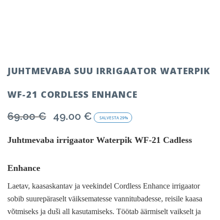
JUHTMEVABA SUU IRRIGAATOR WATERPIK
WF-21 CORDLESS ENHANCE
69.00
€
49.00
€
Algne
Current
SALVESTA
29%
hind
price
oli:
is:
Juhtmevaba irrigaator Waterpik WF-21 Cadless
69.00 €.
49.00 €.
Enhance
Laetav, kaasaskantav ja veekindel Cordless Enhance irrigaator
sobib suurepäraselt väiksematesse vannitubadesse, reisile kaasa
võtmiseks ja duši all kasutamiseks. Töötab äärmiselt vaikselt ja