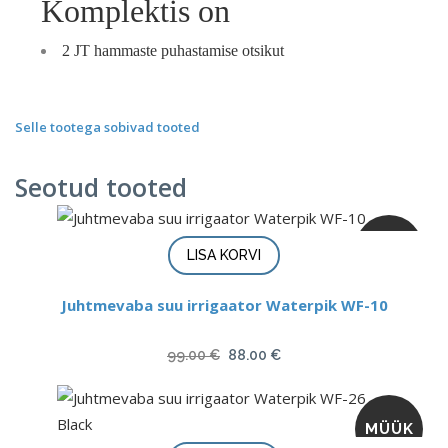
Komplektis on
2 JT hammaste puhastamise otsikut
Selle tootega sobivad tooted
Seotud tooted
MÜÜK
LISA KORVI
Juhtmevaba suu irrigaator Waterpik WF-10
Algne
Current
99.00
€
88.00
€
hind
price
oli:
is:
MÜÜK
99.00 €.
88.00 €.