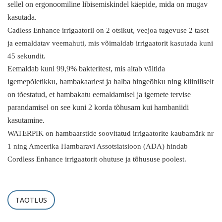
sellel on ergonoomiline libisemiskindel käepide, mida on mugav
kasutada.
Cadless Enhance irrigaatoril on 2 otsikut, veejoa tugevuse 2 taset
ja eemaldatav veemahuti, mis võimaldab irrigaatorit kasutada kuni
45 sekundit.
Eemaldab kuni 99,9% bakteritest, mis aitab vältida
igemepõletikku, hambakaariest ja halba hingeõhku ning kliiniliselt
on tõestatud, et hambakatu eemaldamisel ja igemete tervise
parandamisel on see kuni 2 korda tõhusam kui hambaniidi
kasutamine.
WATERPIK on hambaarstide soovitatud irrigaatorite kaubamärk nr
1 ning Ameerika Hambaravi Assotsiatsioon (ADA) hindab
Cordless Enhance irrigaatorit ohutuse ja tõhususe poolest.
TAOTLUS