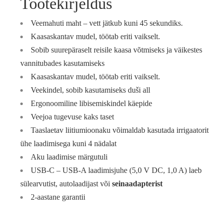
Tootekirjeldus
Veemahuti maht – vett jätkub kuni 45 sekundiks.
Kaasaskantav mudel, töötab eriti vaikselt.
Sobib suurepäraselt reisile kaasa võtmiseks ja väikestes
vannitubades kasutamiseks
Kaasaskantav mudel, töötab eriti vaikselt.
Veekindel, sobib kasutamiseks duši all
Ergonoomiline libisemiskindel käepide
Veejoa tugevuse kaks taset
Taaslaetav liitiumioonaku võimaldab kasutada irrigaatorit
ühe laadimisega kuni 4 nädalat
Aku laadimise märgutuli
USB-C – USB-A laadimisjuhe (5,0 V DC, 1,0 A) laeb
sülearvutist, autolaadijast või
seinaadapterist
2-aastane garantii