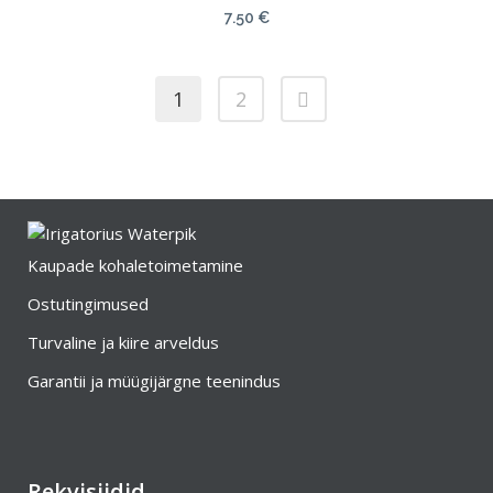
7.50
€
1
2
Kaupade kohaletoimetamine
Ostutingimused
Turvaline ja kiire arveldus
Garantii ja müügijärgne teenindus
Rekvisiidid