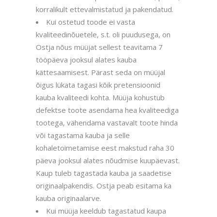
korralikult ettevalmistatud ja pakendatud.
Kui ostetud toode ei vasta
kvaliteedinõuetele, s.t. oli puudusega, on
Ostja nõus müüjat sellest teavitama 7
tööpäeva jooksul alates kauba
kättesaamisest. Pärast seda on müüjal
õigus lükata tagasi kõik pretensioonid
kauba kvaliteedi kohta. Müüja kohustub
defektse toote asendama hea kvaliteediga
tootega, vähendama vastavalt toote hinda
või tagastama kauba ja selle
kohaletoimetamise eest makstud raha 30
päeva jooksul alates nõudmise kuupäevast.
Kaup tuleb tagastada kauba ja saadetise
originaalpakendis. Ostja peab esitama ka
kauba originaalarve.
Kui müüja keeldub tagastatud kaupa