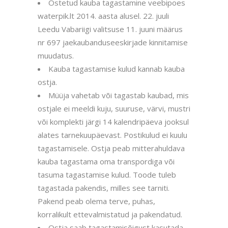
Ostetud kauba tagastamine veebipoes
waterpik.lt 2014. aasta alusel. 22. juuli
Leedu Vabariigi valitsuse 11. juuni määrus
nr 697 jaekaubanduseeskirjade kinnitamise
muudatus.
Kauba tagastamise kulud kannab kauba
ostja.
Müüja vahetab või tagastab kaubad, mis
ostjale ei meeldi kuju, suuruse, värvi, mustri
või komplekti järgi 14 kalendripäeva jooksul
alates tarnekuupäevast. Postikulud ei kuulu
tagastamisele. Ostja peab mitterahuldava
kauba tagastama oma transpordiga või
tasuma tagastamise kulud. Toode tuleb
tagastada pakendis, milles see tarniti.
Pakend peab olema terve, puhas,
korralikult ettevalmistatud ja pakendatud.
Ostja saab tagastamisõigust kasutada