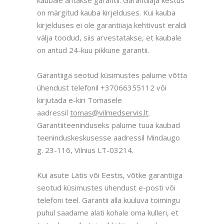
kaubale antakse garantii. Garantiiaja kestus
on märgitud kauba kirjelduses. Kui kauba
kirjelduses ei ole garantiiaja kehtivust eraldi
välja toodud, siis arvestatakse, et kaubale
on antud 24-kuu pikkune garantii.
Garantiiga seotud küsimustes palume võtta
ühendust telefonil +37066355112 või
kirjutada e-kiri Tomasele
aadressil
tomas@vilmedservis.lt
.
Garantiiteeninduseks palume tuua kaubad
teeninduskeskusesse aadressil Mindaugo
g. 23-116, Vilnius LT-03214.
Kui asute Lätis või Eestis, võtke garantiiga
seotud küsimustes ühendust e-posti või
telefoni teel. Garantii alla kuuluva toimingu
puhul saadame alati kohale oma kulleri, et