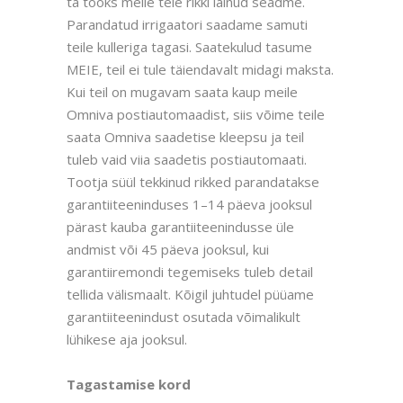
ta tooks meile teie rikki läinud seadme.
Parandatud irrigaatori saadame samuti
teile kulleriga tagasi. Saatekulud tasume
MEIE, teil ei tule täiendavalt midagi maksta.
Kui teil on mugavam saata kaup meile
Omniva postiautomaadist, siis võime teile
saata Omniva saadetise kleepsu ja teil
tuleb vaid viia saadetis postiautomaati.
Tootja süül tekkinud rikked parandatakse
garantiiteeninduses 1–14 päeva jooksul
pärast kauba garantiiteenindusse üle
andmist või 45 päeva jooksul, kui
garantiiremondi tegemiseks tuleb detail
tellida välismaalt. Kõigil juhtudel püüame
garantiiteenindust osutada võimalikult
lühikese aja jooksul.
Tagastamise kord