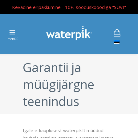
Kevadine eripakkumine - 10% sooduskooodiga "SUVI"
Garantii ja
müügijärgne
teenindus
Igale e-kauplusest waterpik.lt müüdud