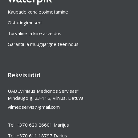
Kaupade kohaletoimetamine
Ostutingimused
Turvaline ja kiire arveldus
Garantii ja müügijärgne teenindus
Rekvisiidid
UAB „Vilniaus Medicinos Servisas“
Mindaugo g. 23-116, Vilnius, Lietuva
vilmedservis@gmail.com
Tel.
+370 620 26601
Marijus
Tel.
+370 611 18797
Darius