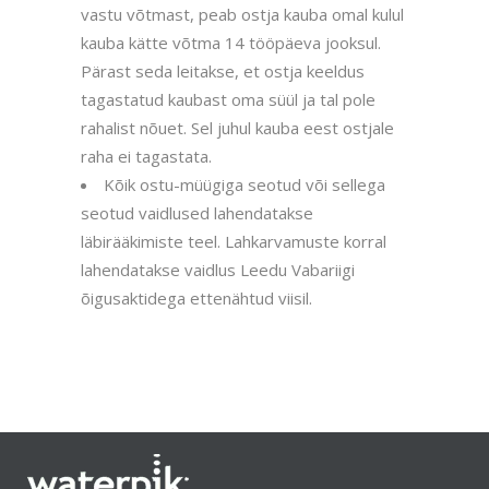
vastu võtmast, peab ostja kauba omal kulul
kauba kätte võtma 14 tööpäeva jooksul.
Pärast seda leitakse, et ostja keeldus
tagastatud kaubast oma süül ja tal pole
rahalist nõuet. Sel juhul kauba eest ostjale
raha ei tagastata.
Kõik ostu-müügiga seotud või sellega
seotud vaidlused lahendatakse
läbirääkimiste teel. Lahkarvamuste korral
lahendatakse vaidlus Leedu Vabariigi
õigusaktidega ettenähtud viisil.