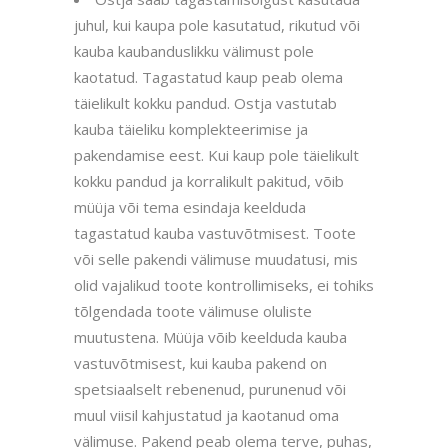
juhul, kui kaupa pole kasutatud, rikutud või
kauba kaubanduslikku välimust pole
kaotatud. Tagastatud kaup peab olema
täielikult kokku pandud. Ostja vastutab
kauba täieliku komplekteerimise ja
pakendamise eest. Kui kaup pole täielikult
kokku pandud ja korralikult pakitud, võib
müüja või tema esindaja keelduda
tagastatud kauba vastuvõtmisest. Toote
või selle pakendi välimuse muudatusi, mis
olid vajalikud toote kontrollimiseks, ei tohiks
tõlgendada toote välimuse oluliste
muutustena. Müüja võib keelduda kauba
vastuvõtmisest, kui kauba pakend on
spetsiaalselt rebenenud, purunenud või
muul viisil kahjustatud ja kaotanud oma
välimuse. Pakend peab olema terve, puhas,