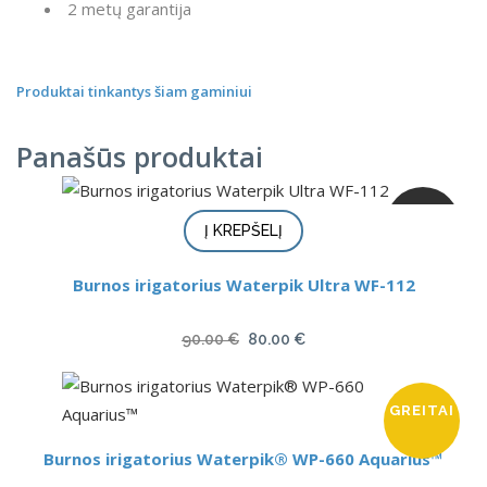
2 metų garantija
Produktai tinkantys šiam gaminiui
Panašūs produktai
AKCIJA
Į KREPŠELĮ
Burnos irigatorius Waterpik Ultra WF-112
Original
Current
90.00
€
80.00
€
price
price
was:
is:
GREITAI
90.00 €.
80.00 €.
Burnos irigatorius Waterpik® WP-660 Aquarius™