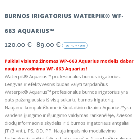
BURNOS IRIGATORIUS WATERPIK® WF-
663 AQUARIUS™
120.00
€
89.00
€
Original
Current
SUTAUPYK
26%
price
price
was:
is:
Puikiai visiems žinomas WP-663 Aquarius modelis dabar
120.00 €.
89.00 €.
nauju pavadinimu WF-663 Aquarius!
Waterpik® Aquarius™ profesionalus burnos irigatorius.
Lengvas ir efektyvesnis būdas valyti tarpdančius –
Waterpik® Aquarius™ profesionalus burnos irigatorius yra
pats pažangiausias iš visų sukurtų burnos irigatorių.
Naujame kompaktiškame ir šiuolaikinio dizaino Aquarius™yra
vandens įjungimo ir išjungimo valdymas rankenėlėje, šviesos
diodų informacinis skydelis ir 6 burnos irigatoriaus antgaliai
JT (3 vnt.), PS, OD, PP. Nauja impulsinio moduliavimo
technologija puikiai šalina dantų apnašas (tarpdančių valymo