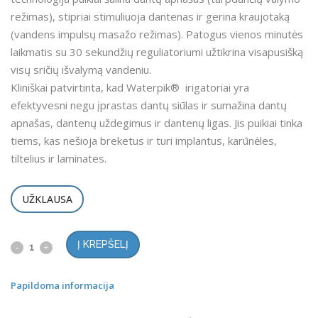
režimas), stipriai stimuliuoja dantenas ir gerina kraujotaką
(vandens impulsų masažo režimas). Patogus vienos minutės
laikmatis su 30 sekundžių reguliatoriumi užtikrina visapusišką
visų sričių išvalymą vandeniu.
Kliniškai patvirtinta, kad Waterpik® irigatoriai yra
efektyvesni negu įprastas dantų siūlas ir sumažina dantų
apnašas, dantenų uždegimus ir dantenų ligas. Jis puikiai tinka
tiems, kas nešioja breketus ir turi implantus, karūnėles,
tiltelius ir laminates.
UŽKLAUSA
Į KREPŠELĮ
Papildoma informacija