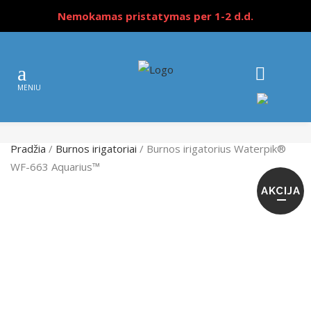
Nemokamas pristatymas per 1-2 d.d.
Pradžia
/
Burnos irigatoriai
/ Burnos irigatorius Waterpik®
WF-663 Aquarius™
AKCIJA