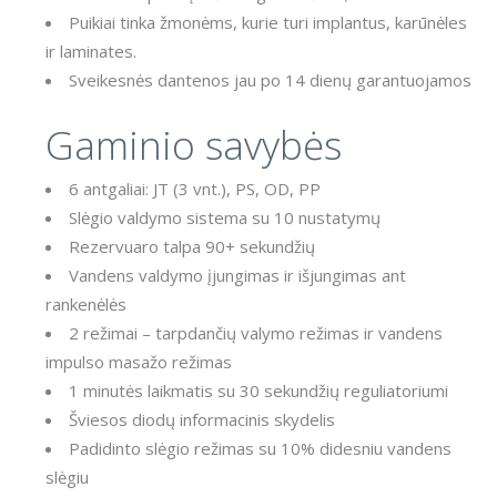
Puikiai tinka žmonėms, kurie turi implantus, karūnėles
ir laminates.
Sveikesnės dantenos jau po 14 dienų garantuojamos
Gaminio savybės
6 antgaliai: JT (3 vnt.), PS, OD, PP
Slėgio valdymo sistema su 10 nustatymų
Rezervuaro talpa 90+ sekundžių
Vandens valdymo įjungimas ir išjungimas ant
rankenėlės
2 režimai – tarpdančių valymo režimas ir vandens
impulso masažo režimas
1 minutės laikmatis su 30 sekundžių reguliatoriumi
Šviesos diodų informacinis skydelis
Padidinto slėgio režimas su 10% didesniu vandens
slėgiu