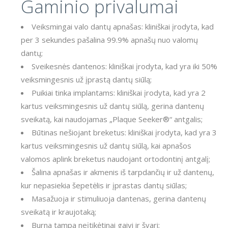
Gaminio privalumai
Veiksmingai valo dantų apnašas: kliniškai įrodyta, kad
per 3 sekundes pašalina 99.9% apnašų nuo valomų
dantų;
Sveikesnės dantenos: kliniškai įrodyta, kad yra iki 50%
veiksmingesnis už įprastą dantų siūlą;
Puikiai tinka implantams: kliniškai įrodyta, kad yra 2
kartus veiksmingesnis už dantų siūlą, gerina dantenų
sveikatą, kai naudojamas „Plaque Seeker®“ antgalis;
Būtinas nešiojant breketus: kliniškai įrodyta, kad yra 3
kartus veiksmingesnis už dantų siūlą, kai apnašos
valomos aplink breketus naudojant ortodontinį antgalį;
Šalina apnašas ir akmenis iš tarpdančių ir už dantenų,
kur nepasiekia šepetėlis ir įprastas dantų siūlas;
Masažuoja ir stimuliuoja dantenas, gerina dantenų
sveikatą ir kraujotaką;
Burna tampa neįtikėtinai gaivi ir švari;