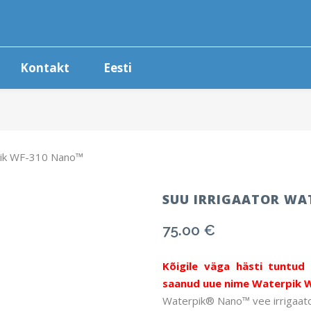
Kontakt
Eesti
rpik WF-310 Nano™
SUU IRRIGAATOR WA
75.00
€
Kõigile väga hästi tuntu
saanud uue nime Waterpik 
Waterpik® Nano™ vee irrigaato