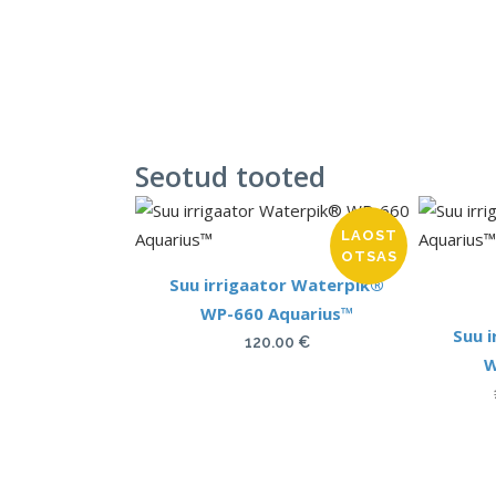
Seotud tooted
LAOST
OTSAS
Suu irrigaator Waterpik®
WP-660 Aquarius™
Suu 
120.00
€
W