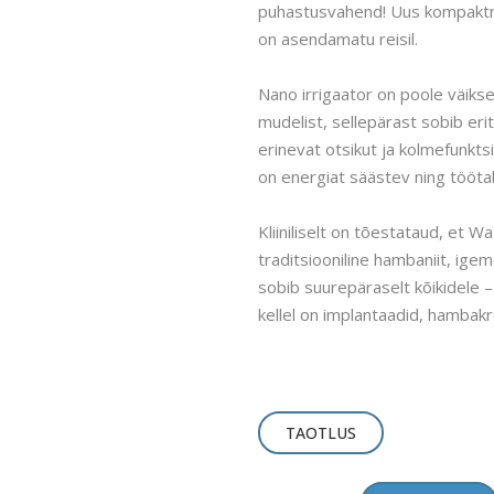
puhastusvahend! Uus kompaktne
on asendamatu reisil.
Nano irrigaator on poole väik
mudelist, sellepärast sobib eri
erinevat otsikut ja kolmefunkts
on energiat säästev ning töötab
Kliiniliselt on tõestataud, et 
traditsiooniline hambaniit, ig
sobib suurepäraselt kõikidele – 
kellel on implantaadid, hambakr
TAOTLUS