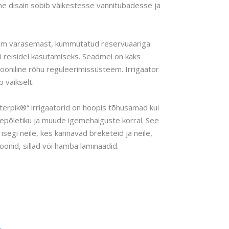
 disain sobib väikestesse vannitubadesse ja
sem varasemast, kummutatud reservuaariga
ti reisidel kasutamiseks. Seadmel on kaks
iooniline rõhu reguleerimissüsteem. Irrigaator
 vaikselt.
Waterpik®“ irrigaatorid on hoopis tõhusamad kui
emepõletiku ja muude igemehaiguste korral. See
isegi neile, kes kannavad breketeid ja neile,
oonid, sillad või hamba laminaadid.