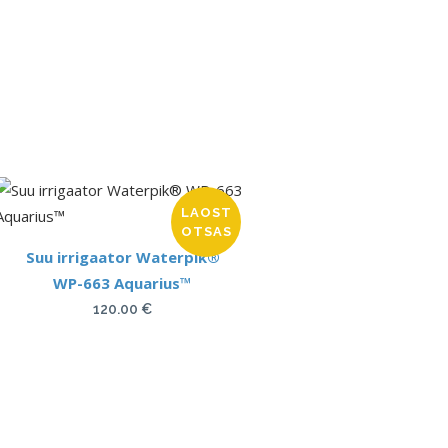
LAOST
OTSAS
Suu irrigaator Waterpik®
WP-663 Aquarius™
120.00
€