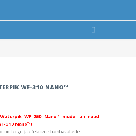
TERPIK WF-310 NANO™
d Waterpik WP-250 Nano™ mudel on nüüd
WF-310 Nano™!
r on kerge ja efektiivne hambavahede