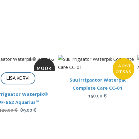
LAOST
MÜÜK
OTSAS
LISA KORVI
Suu irrigaator Waterpik
Complete Care CC-01
irrigaator Waterpik®
150.00
€
F-662 Aquarius™
Algne
Current
120.00
€
89.00
€
hind
price
oli:
is:
120.00 €.
89.00 €.