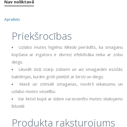
Nav noliktavā
Apraksts
Priekšrocības
Uzlabo mutes higiēnu: klīniski pierādīts, ka smaganu
kopšana ar irigatoru ir divreiz efektīvāka neka ar zobu
diegu
Likvidē dziļi starp zobiem un aiz smaganām esošās
baktērijas, kurām grūti piekļūt ar birsti un diegu
Masē un stimulē smaganas, novērš iekaisumu un
uzlabo mutes veselību
Var lietot kopā ar ūdeni vai iecienīto mutes skalojamo
līdzekli
Produkta raksturojums