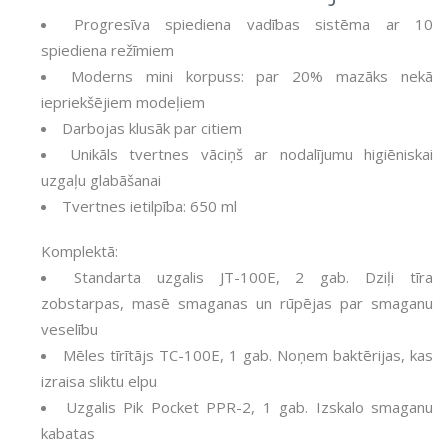
Progresīva spiediena vadības sistēma ar 10
spiediena režīmiem
Moderns mini korpuss: par 20% mazāks nekā
iepriekšējiem modeļiem
Darbojas klusāk par citiem
Unikāls tvertnes vāciņš ar nodalījumu higiēniskai
uzgaļu glabāšanai
Tvertnes ietilpība: 650 ml
Komplektā:
Standarta uzgalis JT-100E, 2 gab. Dziļi tīra
zobstarpas, masē smaganas un rūpējas par smaganu
veselību
Mēles tīrītājs TC-100E, 1 gab. Noņem baktērijas, kas
izraisa sliktu elpu
Uzgalis Pik Pocket PPR-2, 1 gab. Izskalo smaganu
kabatas