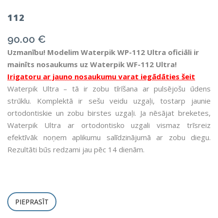
112
90.00
€
Uzmanību! Modelim Waterpik WP-112 Ultra oficiāli ir
mainīts nosaukums uz Waterpik WF-112 Ultra!
Irigatoru ar jauno nosaukumu varat iegādāties šeit
Waterpik Ultra – tā ir zobu tīrīšana ar pulsējošu ūdens
strūklu. Komplektā ir sešu veidu uzgaļi, tostarp jaunie
ortodontiskie un zobu birstes uzgaļi. Ja nēsājat breketes,
Waterpik Ultra ar ortodontisko uzgali vismaz trīsreiz
efektīvāk noņem aplikumu salīdzinājumā ar zobu diegu.
Rezultāti būs redzami jau pēc 14 dienām.
PIEPRASĪT