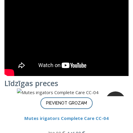
Līdzīgas preces
ATLAIDE
PIEVIENOT GROZAM
Mutes irigators Complete Care CC-04
Original
Current