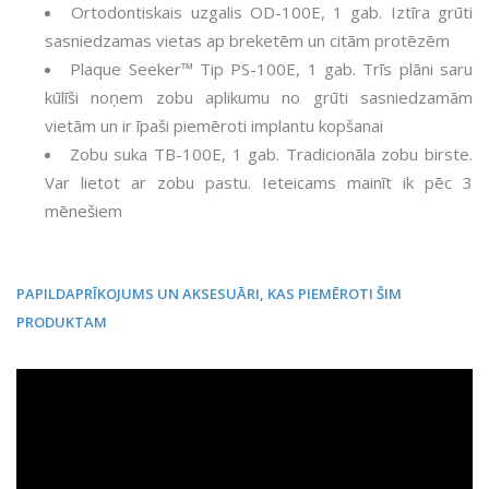
Ortodontiskais uzgalis OD-100E, 1 gab. Iztīra grūti
sasniedzamas vietas ap breketēm un citām protēzēm
Plaque Seeker™ Tip PS-100E, 1 gab. Trīs plāni saru
kūlīši noņem zobu aplikumu no grūti sasniedzamām
vietām un ir īpaši piemēroti implantu kopšanai
Zobu suka TB-100E, 1 gab. Tradicionāla zobu birste.
Var lietot ar zobu pastu. Ieteicams mainīt ik pēc 3
mēnešiem
PAPILDAPRĪKOJUMS UN AKSESUĀRI, KAS PIEMĒROTI ŠIM
PRODUKTAM