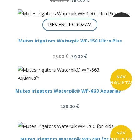
219.00
€
145.00
€
price
price
was:
is:
ATLAIDE
219.00 €.
145.00 €.
PIEVIENOT GROZAM
Mutes irigators Waterpik WF-150 Ultra Plus
Original
Current
95.00
€
79.00
€
price
price
was:
is:
NAV
95.00 €.
79.00 €.
NOLIKTAVĀ
Mutes irigators Waterpik® WP-663 Aquarius™
120.00
€
NAV
Mutes irigators Waterpik WP-260 for Kids
NOLIKTAVĀ