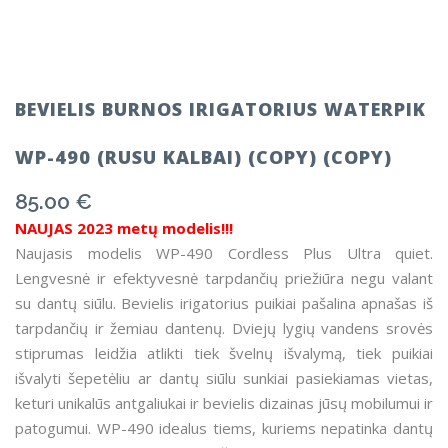
BEVIELIS BURNOS IRIGATORIUS WATERPIK
WP-490 (RUSU KALBAI) (COPY) (COPY)
85.00
€
NAUJAS 2023 metų modelis!!!
Naujasis modelis WP-490 Cordless Plus Ultra quiet.
Lengvesnė ir efektyvesnė tarpdančių priežiūra negu valant
su dantų siūlu. Bevielis irigatorius puikiai pašalina apnašas iš
tarpdančių ir žemiau dantenų. Dviejų lygių vandens srovės
stiprumas leidžia atlikti tiek švelnų išvalymą, tiek puikiai
išvalyti šepetėliu ar dantų siūlu sunkiai pasiekiamas vietas,
keturi unikalūs antgaliukai ir bevielis dizainas jūsų mobilumui ir
patogumui. WP-490 idealus tiems, kuriems nepatinka dantų