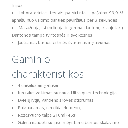
linijos
Laboratoriniais testais patvirtinta – pašalina 99,9 %
apnašų nuo valomo danties paviršiaus per 3 sekundes
Masažuoja, stimuliuoja ir gerina dantenų kraujotaką.
Dantenos tampa tvirtesnės ir sveikesnės
Jaučiamas burnos ertmės švarumas ir gaivumas
Gaminio
charakteristikos
4 unikalūs antgaliukai
Itin tylus veikimas su nauja Ultra quiet technologija
Dviejų lygių vandens srovės stiprumas
Pakraunamas, nereikia elementų
Rezervuaro talpa 210ml (45s)
Galima naudoti su jūsų mėgstamu burnos skalavimo