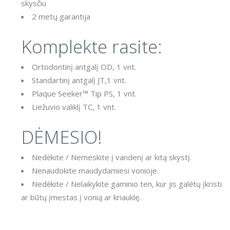
skysčiu
2 metų garantija
Komplekte rasite:
Ortodontinį antgalį OD, 1 vnt.
Standartinį antgalį JT,1 vnt.
Plaque Seeker™ Tip PS, 1 vnt.
Liežuvio valiklį TC, 1 vnt.
DĖMESIO!
Nedėkite / Nemeskite į vandenį ar kitą skystį.
Nenaudokite maudydamiesi vonioje.
Nedėkite / Nelaikykite gaminio ten, kur jis galėtų įkristi
ar būtų įmestas į vonią ar kriauklę.