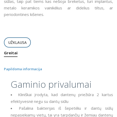
siūlas, taip pat tiems kas nešioja breketus, turi implantus,
metalo keramikos vainikėlius ar didelius tiltus, ar
periodontines kišenes.
UŽKLAUSA
Greitai
Papildoma informacija
Gaminio privalumai
Kliniškai įrodyta, kad dantenų priežiūra 2 kartus
efektyvesnė negu su dantų siūlu
Pašalina bakterijas iš šepetėliu ir dantų siūlų
nepasiekiamų vietų, tai yra tarpdančių ir žemiau dantenų