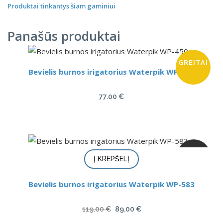
Produktai tinkantys šiam gaminiui
Panašūs produktai
GREITAI
Bevielis burnos irigatorius Waterpik WP-450
77.00
€
AKCIJA
Į KREPŠELĮ
Bevielis burnos irigatorius Waterpik WP-583
Original
Current
119.00
€
89.00
€
price
price