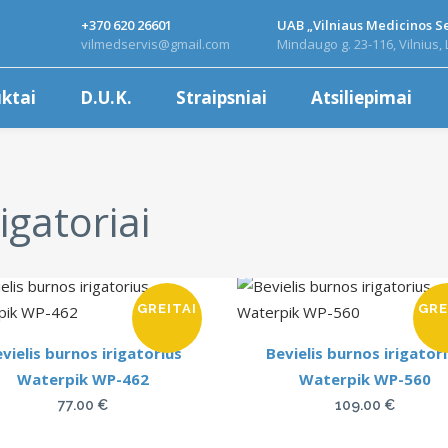
+370 620 26601
UAB „Vilniaus Medicinos Se
vilmedservis@gmail.com
Mindaugo g. 23-116, Vilnius, 
ktai
D.U.K.
Straipsniai
Atsiliepimai
igatoriai
GREITAI
GRE
vielis burnos irigatorius
Bevielis burnos irigator
Waterpik WP-462
Waterpik WP-560
77.00
€
109.00
€