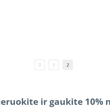
1
2
ruokite ir gaukite 10% 