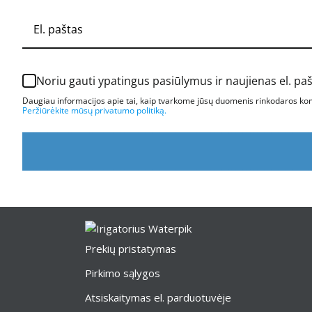
Noriu gauti ypatingus pasiūlymus ir naujienas el. pa
Daugiau informacijos apie tai, kaip tvarkome jūsų duomenis rinkodaros komu
Peržiūrėkite mūsų privatumo politiką.
Prekių pristatymas
Pirkimo sąlygos
Atsiskaitymas el. parduotuvėje