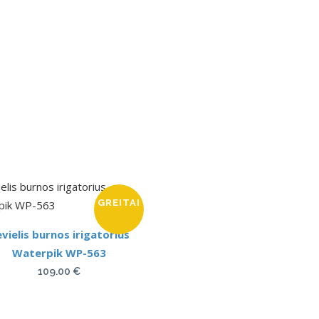
GREITAI
vielis burnos irigatorius
Waterpik WP-563
109.00
€