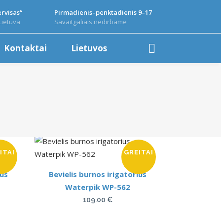
rvisas“
Pirmadienis–penktadienis 9–17
Lietuva
Savaitgaliais nedirbame
Kontaktai
Lietuvos
ITAI
GREITAI
ius
Bevielis burnos irigatorius
Waterpik WP-562
109.00
€