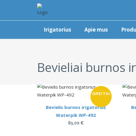
Irigatorius
Apie mus
Produ
Bevieliai burnos ir
GREITAI
Bevielis burnos irigatorius
Be
Waterpik WP-492
85.00
€