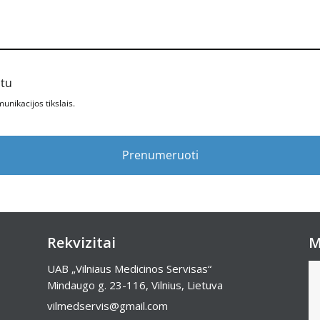
štu
nikacijos tikslais.
Prenumeruoti
Rekvizitai
M
UAB „Vilniaus Medicinos Servisas“
Mindaugo g. 23-116, Vilnius, Lietuva
vilmedservis@gmail.com