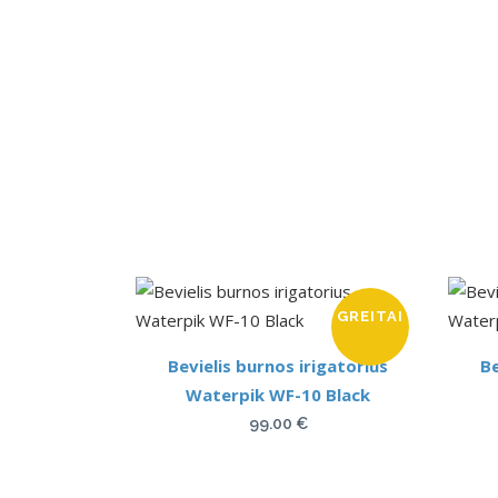
GREITAI
Bevielis burnos irigatorius
Be
Waterpik WF-10 Black
99.00
€