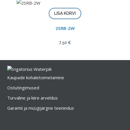
LISA KORVI
2SRB-2W
7.50
€
Kaupade kohaletoimetamine
Ostutingimused
Turvaline ja kiire arveldus
Garantii ja müügijärgne teenindus