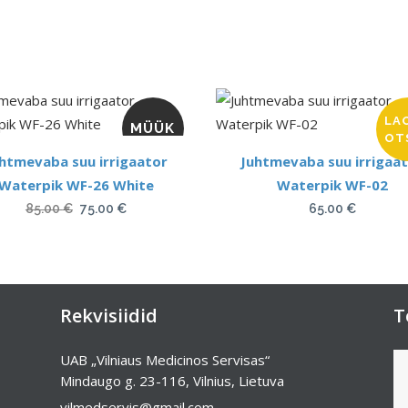
LA
MÜÜK
OT
htmevaba suu irrigaator
Juhtmevaba suu irrigaa
Waterpik WF-26 White
Waterpik WF-02
Algne
Current
85.00
€
75.00
€
65.00
€
hind
price
oli:
is:
85.00 €.
75.00 €.
Rekvisiidid
T
UAB „Vilniaus Medicinos Servisas“
Mindaugo g. 23-116, Vilnius, Lietuva
vilmedservis@gmail.com