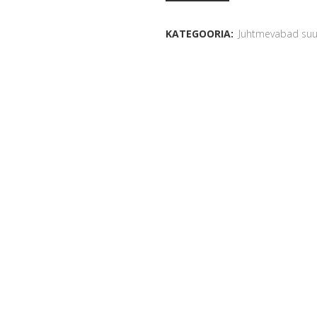
KATEGOORIA:
Juhtmevabad suu 