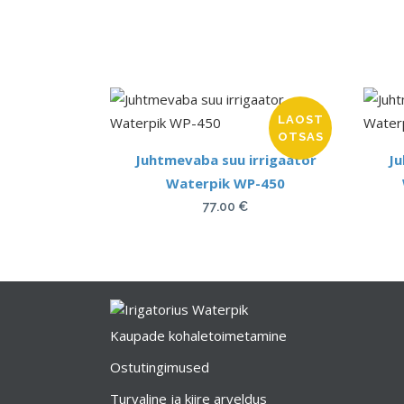
LAOST
OTSAS
Juhtmevaba suu irrigaator
Ju
Waterpik WP-450
77.00
€
Kaupade kohaletoimetamine
Ostutingimused
Turvaline ja kiire arveldus