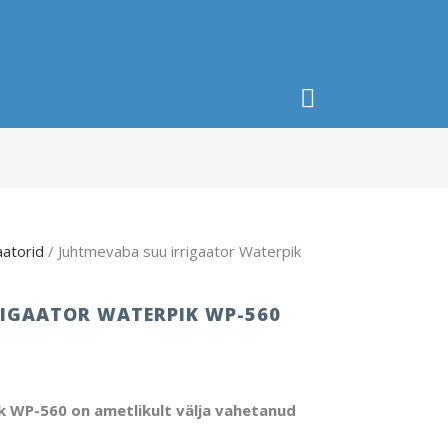
aatorid
/ Juhtmevaba suu irrigaator Waterpik
RIGAATOR WATERPIK WP-560
k WP-560 on ametlikult välja vahetanud