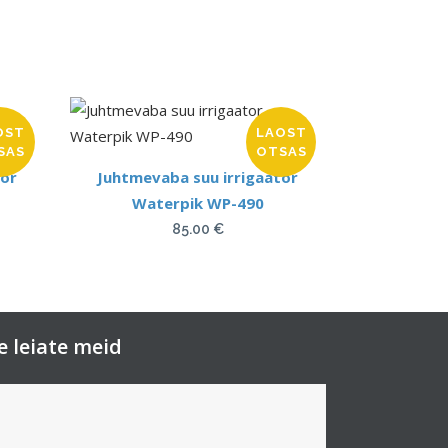
OST
LAOST
SAS
OTSAS
tor
Juhtmevaba suu irrigaator
Waterpik WP-490
85.00
€
e leiate meid