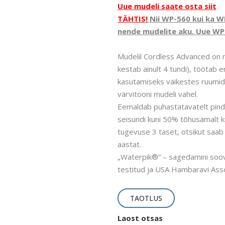
Uue mudeli saate osta siit
TÄHTIS!
Nii WP-560 kui ka W
nende mudelite aku. Uue WP
Mudelil Cordless Advanced on m
kestab ainult 4 tundi), töötab e
kasutamiseks väikestes ruumides,
värvitooni mudeli vahel.
Eemaldab puhastatavatelt pinda
seisundi kuni 50% tõhusamalt ku
tugevuse 3 taset, otsikut saab 
aastat.
„Waterpik®“ – sagedamini soovita
testitud ja USA Hambaravi Asso
TAOTLUS
Laost otsas