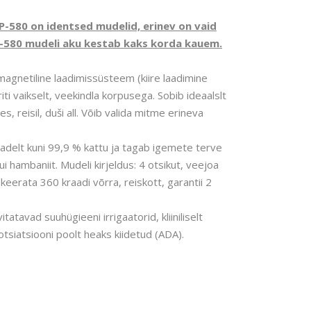
P-580 on identsed mudelid, erinev on vaid
-580 mudeli aku kestab kaks korda kauem.
agnetiline laadimissüsteem (kiire laadimine
riti vaikselt, veekindla korpusega. Sobib ideaalslt
 reisil, duši all. Võib valida mitme erineva
delt kuni 99,9 % kattu ja tagab igemete terve
i hambaniit. Mudeli kirjeldus: 4 otsikut, veejoa
keerata 360 kraadi võrra, reiskott, garantii 2
tavad suuhügieeni irrigaatorid, kliiniliselt
tsiatsiooni poolt heaks kiidetud (ADA).