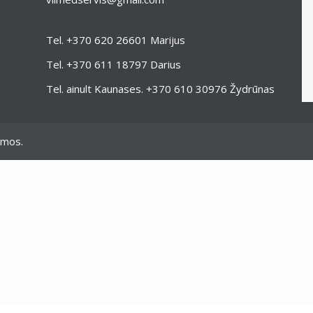
Tel.
+370 620 26601
Marijus
Tel.
+370 611 18797
Darius
Tel. ainult Kaunases.
+370 610 30976
Žydrūnas
omos.