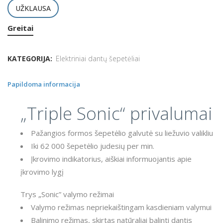
UŽKLAUSA
Greitai
KATEGORIJA:
Elektriniai dantų šepetėliai
Papildoma informacija
„Triple Sonic“ privalumai
Pažangios formos šepetėlio galvutė su liežuvio valikliu
Iki 62 000 šepetėlio judesių per min.
Įkrovimo indikatorius, aiškiai informuojantis apie
įkrovimo lygį
Trys „Sonic” valymo režimai
Valymo režimas nepriekaištingam kasdieniam valymui
Balinimo režimas, skirtas natūraliai balinti dantis