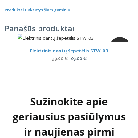
Produktai tinkantys šiam gaminiui
Panašūs produktai
AKCIJA
Elektrinis dantų šepetėlis STW-03
Original
Current
99.00
€
89.00
€
price
price
was:
is:
99.00 €.
89.00 €.
Sužinokite apie
geriausius pasiūlymus
ir naujienas pirmi