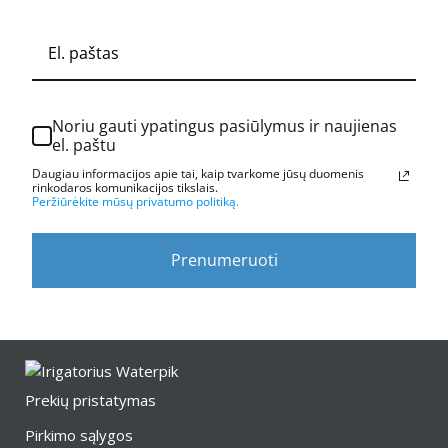
Noriu gauti ypatingus pasiūlymus ir naujienas
el. paštu
Daugiau informacijos apie tai, kaip tvarkome jūsų duomenis
rinkodaros komunikacijos tikslais.
Peržiūrėkite mūsų privatumo politiką.
Prenumeruoti
Prekių pristatymas
Pirkimo sąlygos