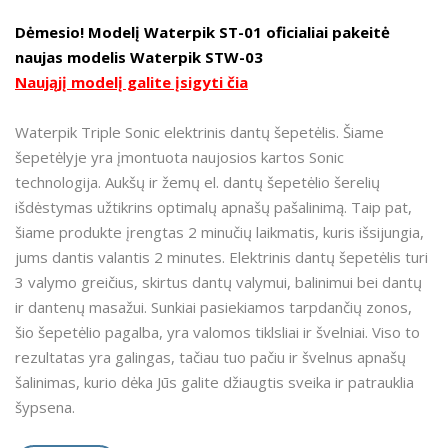
Dėmesio! Modelį Waterpik ST-01 oficialiai pakeitė
naujas modelis Waterpik STW-03
Naująjį modelį galite įsigyti čia
Waterpik Triple Sonic elektrinis dantų šepetėlis. Šiame
šepetėlyje yra įmontuota naujosios kartos Sonic
technologija. Aukšų ir žemų el. dantų šepetėlio šerelių
išdėstymas užtikrins optimalų apnašų pašalinimą. Taip pat,
šiame produkte įrengtas 2 minučių laikmatis, kuris išsijungia,
jums dantis valantis 2 minutes. Elektrinis dantų šepetėlis turi
3 valymo greičius, skirtus dantų valymui, balinimui bei dantų
ir dantenų masažui. Sunkiai pasiekiamos tarpdančių zonos,
šio šepetėlio pagalba, yra valomos tiklsliai ir švelniai. Viso to
rezultatas yra galingas, tačiau tuo pačiu ir švelnus apnašų
šalinimas, kurio dėka Jūs galite džiaugtis sveika ir patrauklia
šypsena.