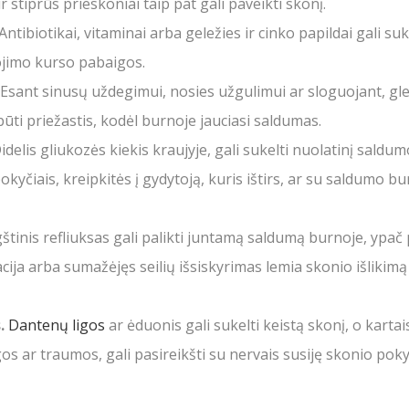
 stiprūs prieskoniai taip pat gali paveikti skonį.
Antibiotikai, vitaminai arba geležies ir cinko papildai gali s
ojimo kurso pabaigos.
Esant sinusų uždegimui, nosies užgulimui ar sloguojant, gle
 būti priežastis, kodėl burnoje jauciasi saldumas.
idelis gliukozės kiekis kraujyje, gali sukelti nuolatinį saldu
okyčiais, kreipkitės į gydytoją, kuris ištirs, ar su saldumo 
tinis refliuksas gali palikti juntamą saldumą burnoje, ypač
ija arba sumažėjęs seilių išsiskyrimas lemia skonio išlikimą 
.
Dantenų ligos
ar ėduonis gali sukelti keistą skonį, o kartai
os ar traumos, gali pasireikšti su nervais susiję skonio pokyč