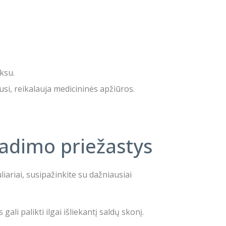
ksu.
si, reikalauja medicininės apžiūros.
radimo priežastys
iariai, susipažinkite su dažniausiai
li palikti ilgai išliekantį saldų skonį.