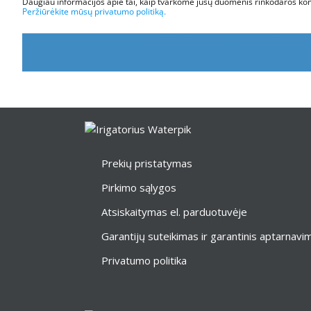
Daugiau informacijos apie tai, kaip tvarkome jūsų duomenis rinkodaros komu
Peržiūrėkite mūsų privatumo politiką.
Prekių pristatymas
Pirkimo sąlygos
Atsiskaitymas el. parduotuvėje
Garantijų suteikimas ir garantinis aptarnavi
Privatumo politika