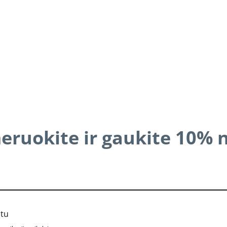
ruokite ir gaukite 10% 
štu