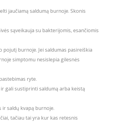
ukelti jaučiamą saldumą burnoje. Skonis
ivės sąveikauja su bakterijomis, esančiomis
mo pojutį burnoje. Jei saldumas pasireiškia
burnoje simptomu nesislepia gilesnės
 pastebimas ryte.
ir gali sustiprinti saldumą arba keistą
s ir saldų kvapą burnoje.
iai, tačiau tai yra kur kas retesnis