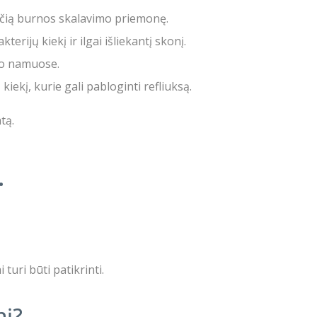
inčią burnos skalavimo priemonę.
terijų kiekį ir ilgai išliekantį skonį.
oro namuose.
ekį, kurie gali pabloginti refliuksą.
tą.
.
uri būti patikrinti.
nį?