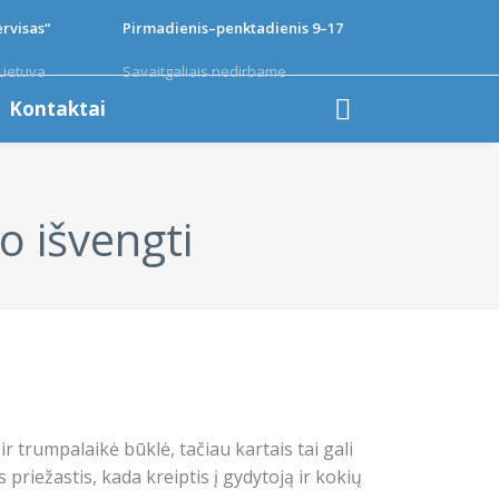
rvisas“
Pirmadienis–penktadienis 9–17
Lietuva
Savaitgaliais nedirbame
Kontaktai
o išvengti
r trumpalaikė būklė, tačiau kartais tai gali
priežastis, kada kreiptis į gydytoją ir kokių