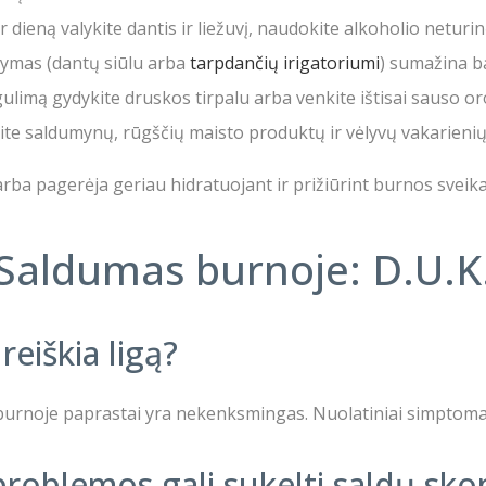
 dieną valykite dantis ir liežuvį, naudokite alkoholio netur
ymas (dantų siūlu arba
tarpdančių irigatoriumi
) sumažina bak
gulimą gydykite druskos tirpalu arba venkite ištisai sauso 
ite saldumynų, rūgščių maisto produktų ir vėlyvų vakarienių ki
a pagerėja geriau hidratuojant ir prižiūrint burnos sveika
Saldumas burnoje: D.U.K
reiškia ligą?
urnoje paprastai yra nekenksmingas. Nuolatiniai simptomai t
 problemos gali sukelti saldų sko