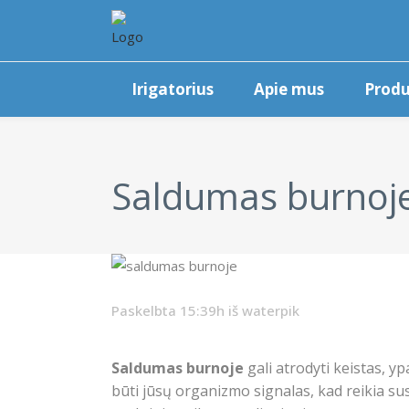
Irigatorius
Apie mus
Produ
Saldumas burnoje: 
Paskelbta 15:39h
iš
waterpik
Saldumas burnoje
gali atrodyti keistas, yp
būti jūsų organizmo signalas, kad reikia sus