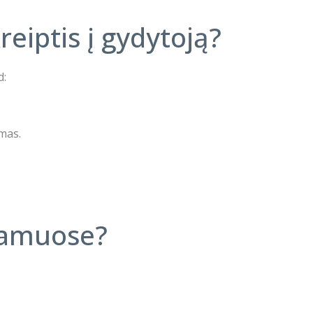
eiptis į gydytoją?
d:
imas.
namuose?