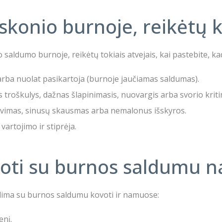
skonio burnoje, reikėtų kr
saldumo burnoje, reikėtų tokiais atvejais, kai pastebite, ka
s arba nuolat pasikartoja (burnoje jaučiamas saldumas).
ęs troškulys, dažnas šlapinimasis, nuovargis arba svorio krit
iavimas, sinusų skausmas arba nemalonus išskyros.
artojimo ir stiprėja.
voti su burnos saldumu 
ima su burnos saldumu kovoti ir namuose:
enį.