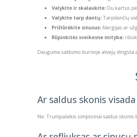
Valykite ir skalaukite:
Du kartus per
Valykite tarp dantų:
Tarpdančių val
Prižiūrėkite sinusus:
Alergijas ar už
Rūpinkitės sveikesne mityba:
ribok
Dauguma saldumo burnoje atvejų dingsta arb
Ar saldus skonis visada 
Ne. Trumpalaikis simptomai saldus skonis b
Ar refliuksas ar sinusų