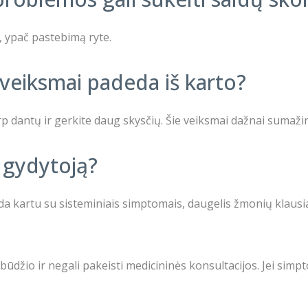
, ypač pastebimą ryte.
 veiksmai padeda iš karto?
 tarp dantų ir gerkite daug skysčių. Šie veiksmai dažnai suma
į gydytoją?
da kartu su sisteminiais simptomais, daugelis žmonių klausia,
būdžio ir negali pakeisti medicininės konsultacijos. Jei simpt