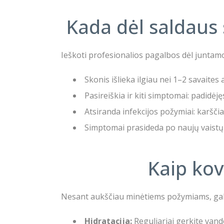
Kada dėl saldaus 
Ieškoti profesionalios pagalbos dėl juntamo 
Skonis išlieka ilgiau nei 1–2 savaite
Pasireiškia ir kiti simptomai: padidėj
Atsiranda infekcijos požymiai: karšč
Simptomai prasideda po naujų vaistų v
Kaip ko
Nesant aukščiau minėtiems požymiams, gal
Hidratacija:
Reguliariai gerkite vand