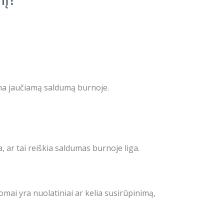
žina jaučiamą saldumą burnoje.
 ar tai reiškia saldumas burnoje liga.
omai yra nuolatiniai ar kelia susirūpinimą,