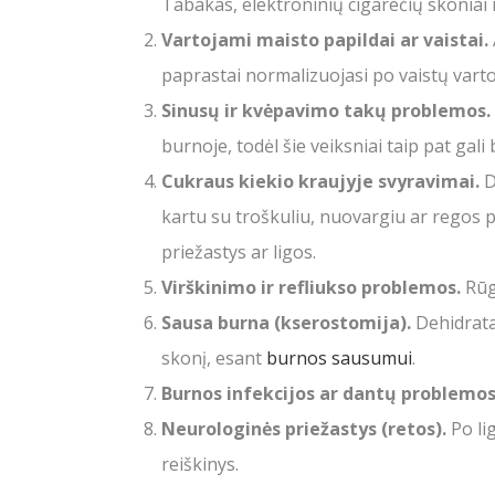
Tabakas, elektroninių cigarečių skoniai ir
Vartojami maisto papildai ar vaistai.
paprastai normalizuojasi po vaistų vart
Sinusų ir kvėpavimo takų problemos.
burnoje, todėl šie veiksniai taip pat gali
Cukraus kiekio kraujyje svyravimai.
D
kartu su troškuliu, nuovargiu ar regos p
priežastys ar ligos.
Virškinimo ir refliukso problemos.
Rūgš
Sausa burna (kserostomija).
Dehidratac
skonį, esant
burnos sausumui
.
Burnos infekcijos ar dantų problemos
Neurologinės priežastys (retos).
Po lig
reiškinys.