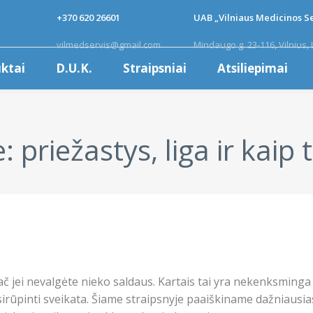
+370 620 26601
UAB „Vilniaus Medicinos Se
vilmedservis@gmail.com
Mindaugo g. 23-116, Vilnius, 
ktai
D.U.K.
Straipsniai
Atsiliepimai
priežastys, liga ir kaip t
ač jei nevalgėte nieko saldaus. Kartais tai yra nekenksminga i
irūpinti sveikata. Šiame straipsnyje paaiškiname dažniausias 