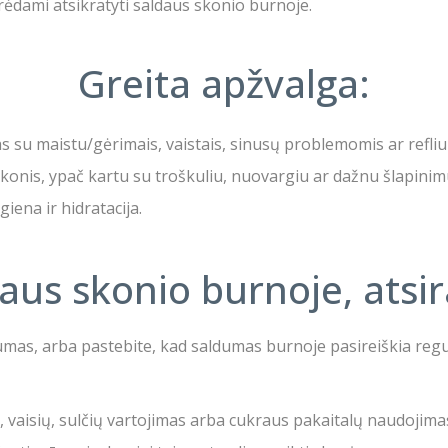
rėdami atsikratyti saldaus skonio burnoje.
Greita apžvalga:
s su maistu/gėrimais, vaistais, sinusų problemomis ar refliu
skonis, ypač kartu su troškuliu, nuovargiu ar dažnu šlapinimu
ena ir hidratacija.
aus skonio burnoje, atsi
umas, arba pastebite, kad saldumas burnoje pasireiškia regul
vaisių, sulčių vartojimas arba cukraus pakaitalų naudojimas ga