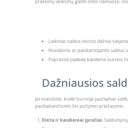
praktinių veiksmų galite imtis namuose, no
Laikinas saldus skonis dažnai siejama
Nuolatinis ar pasikartojantis saldus 
Paprastai padeda kasdienė burnos higi
Dažniausios sald
Jei svarstote, kodėl burnoje jaučiamas sald
pasitaikančiomis šio požymio priežasimis:
Dieta ir kasdieniai įpročiai.
Saldumynų, 