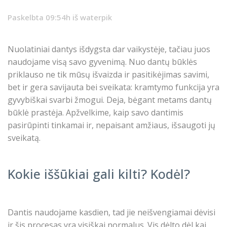
Paskelbta 09:54h
iš
waterpik
Nuolatiniai dantys išdygsta dar vaikystėje, tačiau juos
naudojame visą savo gyvenimą. Nuo dantų būklės
priklauso ne tik mūsų išvaizda ir pasitikėjimas savimi,
bet ir gera savijauta bei sveikata: kramtymo funkcija yra
gyvybiškai svarbi žmogui. Deja, bėgant metams dantų
būklė prastėja. Apžvelkime, kaip savo dantimis
pasirūpinti tinkamai ir, nepaisant amžiaus, išsaugoti jų
sveikatą.
Kokie iššūkiai gali kilti? Kodėl?
Dantis naudojame kasdien, tad jie neišvengiamai dėvisi
ir šis procesas yra visiškai normalus. Vis dėlto dėl kai