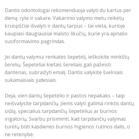
Dantis odontologai rekomenduoja valyti du kartus per
dieną: ryte ir vakare. Vakarinio valymo metu reikėtų
kruopščiai išvalyti ir dantų tarpus – tai vieta, kurioje
kaupiasi daugiausiai maisto likučių, kurie yra apnašo
susiformavimo pagrindas.
Jei dantų valymui renkatės šepetėlį, ieškokite minkštų
šerelių. Šepetėliai kietais šereliais gali pažeisti
dantenas, subraižyti emalį. Dantis valykite švelniais
sukamaisiais judesiais.
Deja, vien dantų šepetėlio ir pastos nepakaks – taip
neišvalysite tarpdančių. Jiems valyti galima rinktis dantų
siūlą, specialius tarpdančių šepetėlius ar burnos
irigatorių. Svarbu prisiminti, kad tarpdančių valymas
turėtų būti kasdienės burnos higienos rutinos dalis, o
ne retenybė.