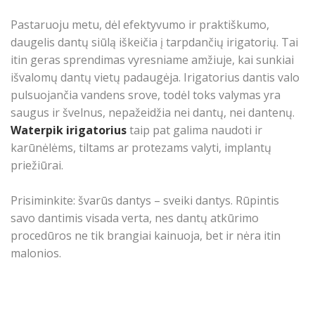
Pastaruoju metu, dėl efektyvumo ir praktiškumo,
daugelis dantų siūlą iškeičia į tarpdančių irigatorių. Tai
itin geras sprendimas vyresniame amžiuje, kai sunkiai
išvalomų dantų vietų padaugėja. Irigatorius dantis valo
pulsuojančia vandens srove, todėl toks valymas yra
saugus ir švelnus, nepažeidžia nei dantų, nei dantenų.
Waterpik irigatorius
taip pat galima naudoti ir
karūnėlėms, tiltams ar protezams valyti, implantų
priežiūrai.
Prisiminkite: švarūs dantys – sveiki dantys. Rūpintis
savo dantimis visada verta, nes dantų atkūrimo
procedūros ne tik brangiai kainuoja, bet ir nėra itin
malonios.