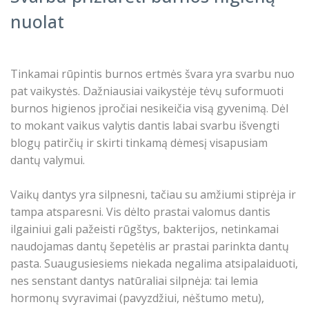
nuolat
Tinkamai rūpintis burnos ertmės švara yra svarbu nuo
pat vaikystės. Dažniausiai vaikystėje tėvų suformuoti
burnos higienos įpročiai nesikeičia visą gyvenimą. Dėl
to mokant vaikus valytis dantis labai svarbu išvengti
blogų patirčių ir skirti tinkamą dėmesį visapusiam
dantų valymui.
Vaikų dantys yra silpnesni, tačiau su amžiumi stiprėja ir
tampa atsparesni. Vis dėlto prastai valomus dantis
ilgainiui gali pažeisti rūgštys, bakterijos, netinkamai
naudojamas dantų šepetėlis ar prastai parinkta dantų
pasta. Suaugusiesiems niekada negalima atsipalaiduoti,
nes senstant dantys natūraliai silpnėja: tai lemia
hormonų svyravimai (pavyzdžiui, nėštumo metu),