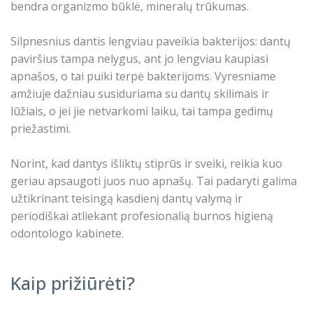
bendra organizmo būklė, mineralų trūkumas.
Silpnesnius dantis lengviau paveikia bakterijos: dantų
paviršius tampa nelygus, ant jo lengviau kaupiasi
apnašos, o tai puiki terpė bakterijoms. Vyresniame
amžiuje dažniau susiduriama su dantų skilimais ir
lūžiais, o jei jie netvarkomi laiku, tai tampa gedimų
priežastimi.
Norint, kad dantys išliktų stiprūs ir sveiki, reikia kuo
geriau apsaugoti juos nuo apnašų. Tai padaryti galima
užtikrinant teisingą kasdienį dantų valymą ir
periodiškai atliekant profesionalią burnos higieną
odontologo kabinete.
Kaip prižiūrėti?