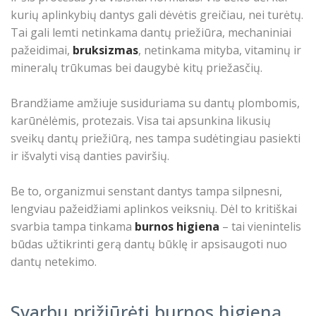
kurių aplinkybių dantys gali dėvėtis greičiau, nei turėtų.
Tai gali lemti netinkama dantų priežiūra, mechaniniai
pažeidimai,
bruksizmas
, netinkama mityba, vitaminų ir
mineralų trūkumas bei daugybė kitų priežasčių.
Brandžiame amžiuje susiduriama su dantų plombomis,
karūnėlėmis, protezais. Visa tai apsunkina likusių
sveikų dantų priežiūrą, nes tampa sudėtingiau pasiekti
ir išvalyti visą danties paviršių.
Be to, organizmui senstant dantys tampa silpnesni,
lengviau pažeidžiami aplinkos veiksnių. Dėl to kritiškai
svarbia tampa tinkama
burnos higiena
– tai vienintelis
būdas užtikrinti gerą dantų būklę ir apsisaugoti nuo
dantų netekimo.
Svarbu prižiūrėti burnos higieną