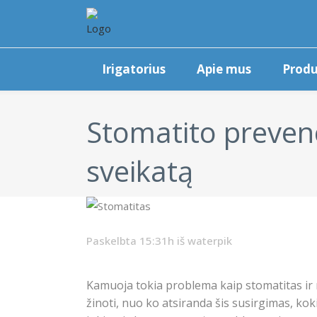
Irigatorius
Apie mus
Produ
Stomatito prevenci
sveikatą
Paskelbta 15:31h
iš
waterpik
Kamuoja tokia problema kaip stomatitas ir n
žinoti, nuo ko atsiranda šis susirgimas, koki