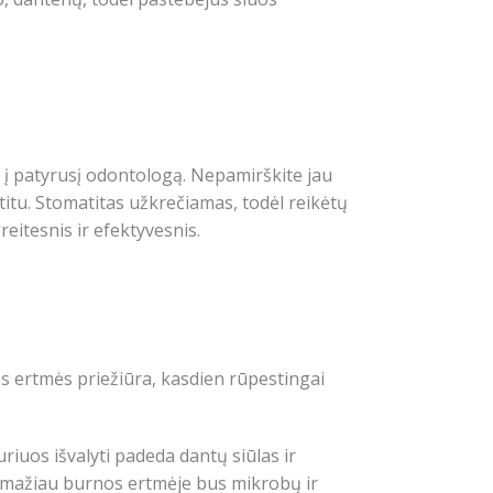
 į patyrusį odontologą. Nepamirškite jau
titu. Stomatitas užkrečiamas, todėl reikėtų
itesnis ir efektyvesnis.
s ertmės priežiūra, kasdien rūpestingai
riuos išvalyti padeda dantų siūlas ir
uo mažiau burnos ertmėje bus mikrobų ir