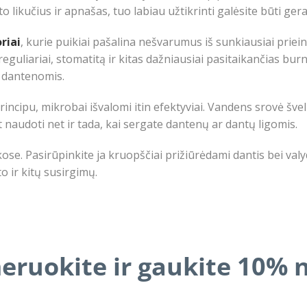
o likučius ir apnašas, tuo labiau užtikrinti galėsite būti gera
riai
, kurie puikiai pašalina nešvarumus iš sunkiausiai priei
eguliariai, stomatitą ir kitas dažniausiai pasitaikančias bu
i dantenomis.
incipu, mikrobai išvalomi itin efektyviai. Vandens srovė švel
naudoti net ir tada, kai sergate dantenų ar dantų ligomis.
ose. Pasirūpinkite ja kruopščiai prižiūrėdami dantis bei valy
 ir kitų susirgimų.
ruokite ir gaukite 10% 