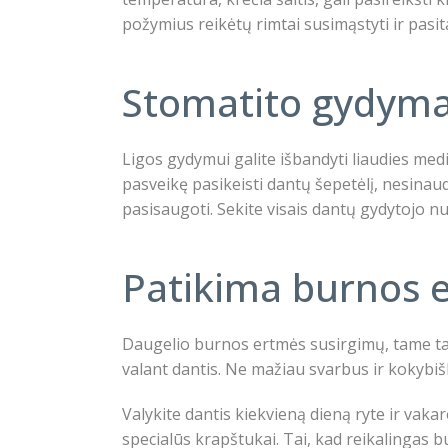
požymius reikėtų rimtai susimąstyti ir pasita
Stomatito gydym
Ligos gydymui galite išbandyti liaudies med
pasveikę pasikeisti dantų šepetėlį, nesinau
pasisaugoti. Sekite visais dantų gydytojo 
Patikima burnos e
Daugelio burnos ertmės susirgimų, tame tar
valant dantis. Ne mažiau svarbus ir kokyb
Valykite dantis kiekvieną dieną ryte ir vak
specialūs krapštukai. Tai, kad reikalingas 