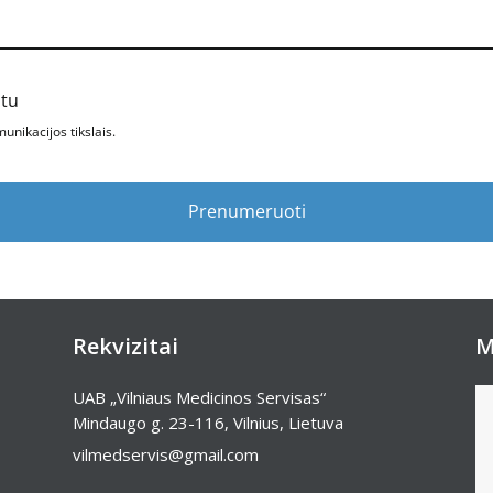
štu
nikacijos tikslais.
Prenumeruoti
Rekvizitai
M
UAB „Vilniaus Medicinos Servisas“
Mindaugo g. 23-116, Vilnius, Lietuva
vilmedservis@gmail.com