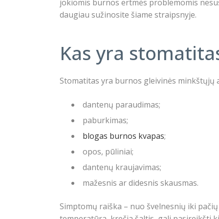
jokiomis burnos ertmės problemomis nesusidu
daugiau sužinosite šiame straipsnyje.
Kas yra stomatitas 
Stomatitas yra burnos gleivinės minkštųjų au
dantenų paraudimas;
paburkimas;
blogas burnos kvapas
;
opos, pūliniai;
dantenų kraujavimas;
mažesnis ar didesnis skausmas.
Simptomų raiška – nuo švelnesnių iki pačių 
temperatūra, krečia šaltis, gali pasireikšti