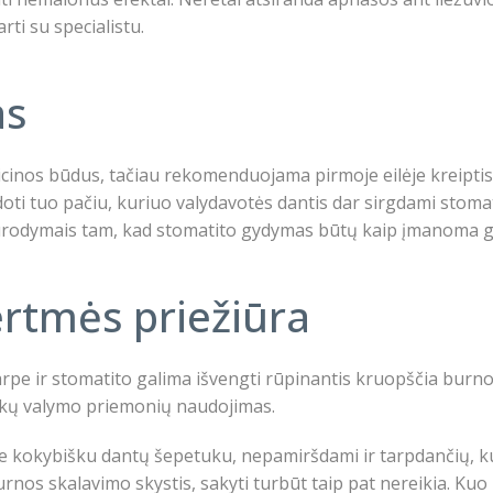
rti su specialistu.
as
icinos būdus, tačiau rekomenduojama pirmoje eilėje kreiptis
doti tuo pačiu, kuriuo valydavotės dantis dar sirgdami stoma
nurodymais tam, kad stomatito gydymas būtų kaip įmanoma gre
rtmės priežiūra
pe ir stomatito galima išvengti rūpinantis kruopščia burno
iškų valymo priemonių naudojimas.
are kokybišku dantų šepetuku, nepamiršdami ir tarpdančių, ku
burnos skalavimo skystis, sakyti turbūt taip pat nereikia. K