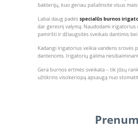
bakterijų, kuo geriau pašalinsite visus maist
Labai daug padės
specialūs burnos irigato
dar geresnį valymą. Naudodami irigatorius r
pamiršti ir džiaugsitės sveikais dantimis be
Kadangi irigatorius veikia vandens srovės pr
dantenoms. Irigatorių galima nesibaiminant 
Gera burnos ertmės sveikata – tik jūsų rank
užtikrins visokeriopą apsaugą nuo stomatito
Prenume