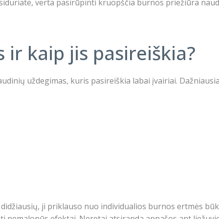
riate, verta pasirūpinti kruopščia burnos priežiūra naudojan
ir kaip jis pasireiškia?
dinių uždegimas, kuris pasireiškia labai įvairiai. Dažniausia
didžiausių, ji priklauso nuo individualios burnos ertmės būkl
 kiti nemalonūs efektai. Neretai atsiranda apnašos ant liežuv