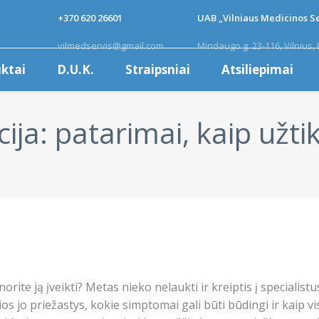
+370 620 26601
UAB „Vilniaus Medicinos Se
vilmedservis@gmail.com
Mindaugo g. 23-116, Vilnius, 
ktai
D.U.K.
Straipsniai
Atsiliepimai
ja: patarimai, kaip užti
orite ją įveikti? Metas nieko nelaukti ir kreiptis į speciali
os jo priežastys, kokie simptomai gali būti būdingi ir kaip vis