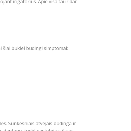
t irigatorius. Apie visa tai ir dar
i šiai būklei būdingi simptomai:
ės. Sunkesniais atvejais būdinga ir
io, dantenų, todėl pastebėjus šiuos