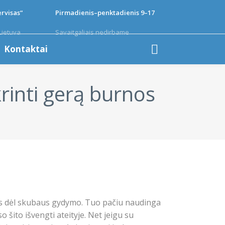
rvisas“
Pirmadienis–penktadienis 9–17
Lietuva
Savaitgaliais nedirbame
Kontaktai
krinti gerą burnos
stus dėl skubaus gydymo. Tuo pačiu naudinga
o šito išvengti ateityje. Net jeigu su