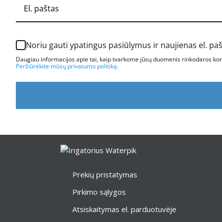
Noriu gauti ypatingus pasiūlymus ir naujienas el. pa
Daugiau informacijos apie tai, kaip tvarkome jūsų duomenis rinkodaros komu
Peržiūrėkite mūsų privatumo politiką.
Prekių pristatymas
Pirkimo sąlygos
Atsiskaitymas el. parduotuvėje