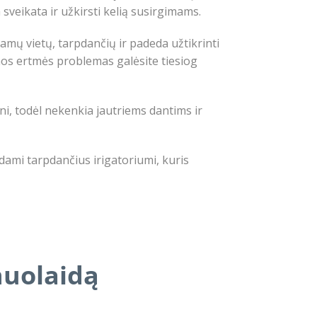
 sveikata ir užkirsti kelią susirgimams.
namų vietų, tarpdančių ir padeda užtikrinti
rnos ertmės problemas galėsite tiesiog
ni, todėl nekenkia jautriems dantims ir
dami tarpdančius irigatoriumi, kuris
nuolaidą