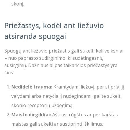
skonį.
Priežastys, kodėl ant liežuvio
atsiranda spuogai
Spuogų ant liežuvio priežastis gali sukelti keli veiksniai
– nuo paprasto sudirginimo iki sudėtingesnių
susirgimų. Dažniausiai pasitaikančios priežastys yra
šios:
Nedidelė trauma:
Kramtydami liežuvį, per stipriai jį
valydami arba netyčia jį nudegindami, galite sukelti
skonio receptorių uždegimą.
Maisto dirgikliai:
Aštrus, rūgštus ar per karštas
maistas gali sukelti ar sustiprinti iškilimus.