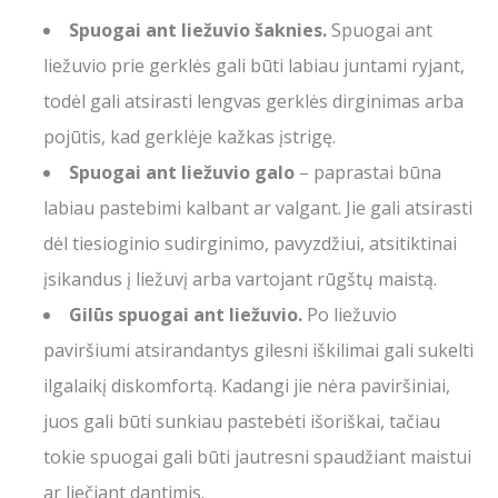
Spuogai ant liežuvio šaknies.
Spuogai ant
liežuvio prie gerklės gali būti labiau juntami ryjant,
todėl gali atsirasti lengvas gerklės dirginimas arba
pojūtis, kad gerklėje kažkas įstrigę.
Spuogai ant liežuvio galo
– paprastai būna
labiau pastebimi kalbant ar valgant. Jie gali atsirasti
dėl tiesioginio sudirginimo, pavyzdžiui, atsitiktinai
įsikandus į liežuvį arba vartojant rūgštų maistą.
Gilūs spuogai ant liežuvio.
Po liežuvio
paviršiumi atsirandantys gilesni iškilimai gali sukelti
ilgalaikį diskomfortą. Kadangi jie nėra paviršiniai,
juos gali būti sunkiau pastebėti išoriškai, tačiau
tokie spuogai gali būti jautresni spaudžiant maistui
ar liečiant dantimis.