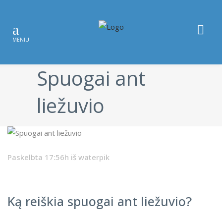
Spuogai ant
liežuvio
Paskelbta 17:56h
iš
waterpik
Ką reiškia spuogai ant liežuvio?