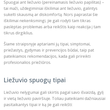
Spuogai ant liežuvio (pereinamasis liežuvio papilitas) –
tai maži, uždegiminiai iškilimai ant liežuvio, galintys
sukelti skausmą ar diskomfortą. Nors paprastai šie
iškilimai nekenksmingi, jie gali rodyti tam tikras
paslėptas problemas arba reikštis kaip reakcija į tam
tikrus dirgiklius.
Šiame straipsnyje aptariami jų tipai, simptomai,
priežastys, gydymas ir prevencijos būdai, taip pat
pateikiamos rekomendacijos, kada gali prireikti
profesionalios priežiūros.
Liežuvio spuogų tipai
Liežuvio nelygumai gali skirtis pagal savo išvaizdą, gylį
ir vietą liežuvio paviršiuje. Toliau pateikiami dažniausiai
pasitaikantys tipai ir ką jie gali reikšti: