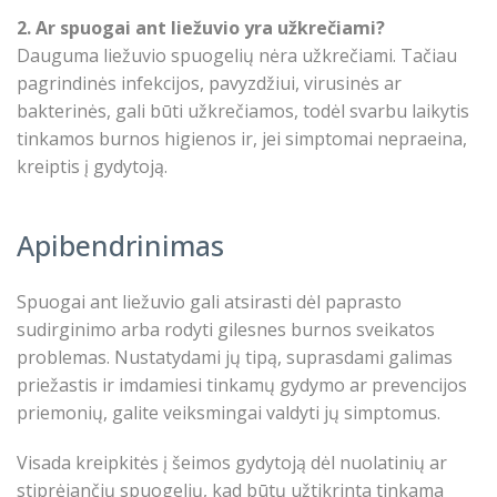
2. Ar spuogai ant liežuvio yra užkrečiami?
Dauguma liežuvio spuogelių nėra užkrečiami. Tačiau
pagrindinės infekcijos, pavyzdžiui, virusinės ar
bakterinės, gali būti užkrečiamos, todėl svarbu laikytis
tinkamos burnos higienos ir, jei simptomai nepraeina,
kreiptis į gydytoją.
Apibendrinimas
Spuogai ant liežuvio gali atsirasti dėl paprasto
sudirginimo arba rodyti gilesnes burnos sveikatos
problemas. Nustatydami jų tipą, suprasdami galimas
priežastis ir imdamiesi tinkamų gydymo ar prevencijos
priemonių, galite veiksmingai valdyti jų simptomus.
Visada kreipkitės į šeimos gydytoją dėl nuolatinių ar
stiprėjančių spuogelių, kad būtų užtikrinta tinkama