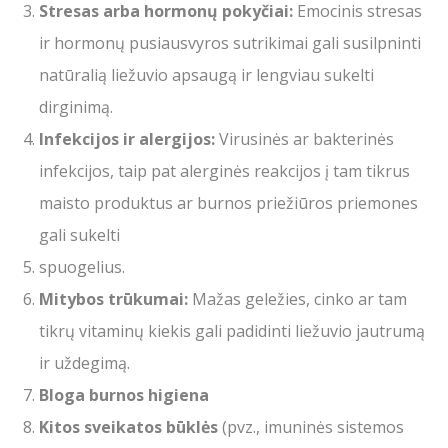
Stresas arba hormonų pokyčiai:
Emocinis stresas
ir hormonų pusiausvyros sutrikimai gali susilpninti
natūralią liežuvio apsaugą ir lengviau sukelti
dirginimą.
Infekcijos ir alergijos:
Virusinės ar bakterinės
infekcijos, taip pat alerginės reakcijos į tam tikrus
maisto produktus ar burnos priežiūros priemones
gali sukelti
spuogelius.
Mitybos trūkumai:
Mažas geležies, cinko ar tam
tikrų vitaminų kiekis gali padidinti liežuvio jautrumą
ir uždegimą.
Bloga burnos higiena
Kitos sveikatos būklės
(pvz., imuninės sistemos