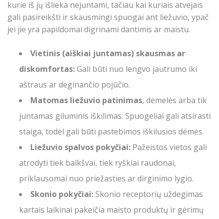
kurie iš jų išlieka nejuntami, tačiau kai kuriais atvejais
gali pasireikšti ir skausmingi spuogai ant liežuvio, ypač
jei jie yra papildomai digrinami dantimis ar maistu.
Vietinis (aiškiai juntamas) skausmas ar
diskomfortas:
Gali būti nuo lengvo jautrumo iki
aštraus ar deginančio pojūčio.
Matomas liežuvio patinimas
, dėmelės arba tik
juntamas giluminis iškilimas: Spuogeliai gali atsirasti
staiga, todėl gali būti pastebimos iškilusios dėmės.
Liežuvio spalvos pokyčiai:
Pažeistos vietos gali
atrodyti tiek balkšvai, tiek ryškiai raudonai,
priklausomai nuo priežasties ar dirginimo lygio.
Skonio pokyčiai:
Skonio receptorių uždegimas
kartais laikinai pakeičia maisto produktų ir gėrimų