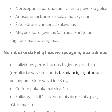
Nereceptiniai parduodami vietinio poveikio geliai
Antiseptiniai burnos skalavimo skysčiai
Šilto sūraus vandens skalavimas
Mitybos koregavimas (aštraus, karšto ar
rūgštaus maisto vengimas)
Norint užkirsti kelią liežuvio spuogelių atsiradimui:
Laikykitės geros burnos higienos praktikų
(reguliariai valykite dantis
tarpdančių irigatoriumi
bei nepamirškite valyti ir liežuvį).
Gerkite pakankamai skysčių.
Saikingai elkitės su žinomais dirgikliais, pvz.,
aštriu maistu.