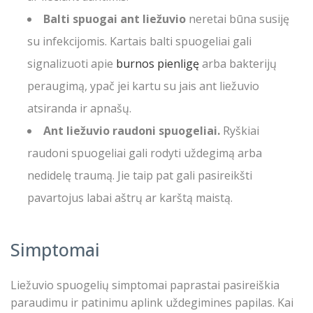
Balti spuogai ant liežuvio
neretai būna susiję
su infekcijomis. Kartais balti spuogeliai gali
signalizuoti apie
burnos pienligę
arba bakterijų
peraugimą, ypač jei kartu su jais ant liežuvio
atsiranda ir apnašų.
Ant liežuvio raudoni spuogeliai.
Ryškiai
raudoni spuogeliai gali rodyti uždegimą arba
nedidelę traumą. Jie taip pat gali pasireikšti
pavartojus labai aštrų ar karštą maistą.
Simptomai
Liežuvio spuogelių simptomai paprastai pasireiškia
paraudimu ir patinimu aplink uždegimines papilas. Kai