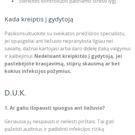
Stenkitės kontroliuoti patiriamo streso lygį.
Kada kreiptis į gydytoją
Pasikonsultuokite su sveikatos priežiūros specialistu,
jei spuogeliai ant liežuvio nepranyksta ilgiau nei
savaitę, dažnai kartojasi arba daro didelę įtaką valgymui
ir kalbėjimui.
Nedelsiant kreipkitės į gydytoją, jei
pastebėjote kraujavimą, stiprų skausmą ar bet
kokius infekcijos požymius.
D.U.K.
1. Ar galiu išspausti spuogus ant liežuvio?
Geriausia jų nespausti ir neliesti pirštais. Tai gali
pažeisti audinius ir padidinti infekcijos riziką.