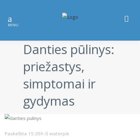
Danties pūlinys:
priežastys,
simptomai ir
gydymas
Paskelbta 15:35h
iš
waterpik