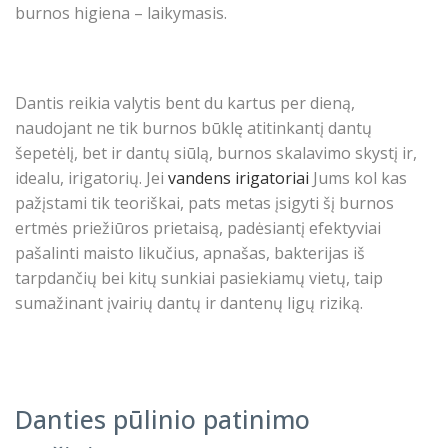
burnos higiena – laikymasis.
Dantis reikia valytis bent du kartus per dieną,
naudojant ne tik burnos būklę atitinkantį dantų
šepetėlį, bet ir dantų siūlą, burnos skalavimo skystį ir,
idealu, irigatorių. Jei
vandens irigatoriai
Jums kol kas
pažįstami tik teoriškai, pats metas įsigyti šį burnos
ertmės priežiūros prietaisą, padėsiantį efektyviai
pašalinti maisto likučius, apnašas, bakterijas iš
tarpdančių bei kitų sunkiai pasiekiamų vietų, taip
sumažinant įvairių dantų ir dantenų ligų riziką.
Danties pūlinio patinimo