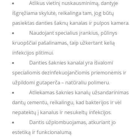
Atlikus vietinį nuskausminimą, dantyje
išgręžiama skylutė, reikalinga tam, jog būtų
pasiektas danties šaknų kanalas ir pulpos kamera.
Naudojant specialius įrankius, pūlinys
kruopščiai pašalinamas, taip užkertant kelią
infekcijos plitimui.
Danties šaknies kanalai yra išvalomi
specialiomis dezinfekuojančiomis priemonėmis ir
užpildomi gutaperča
–
natūraliu polimeru.
Atliekamas šaknies kanalų užsandarinimas
dantų cementu, reikalingu, kad bakterijos ir vėl
nepatektų į kanalus ir nesukeltų infekcijos.
Dantis užplombuojamas, atkuriant jo
estetiką ir funkcionalumą.