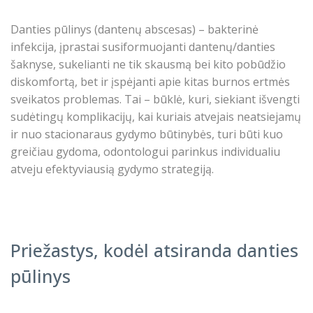
Danties pūlinys (dantenų
abscesas) – bakterinė
infekcija, įprastai susiformuojanti dantenų/danties
šaknyse, sukelianti ne tik skausmą bei kito pobūdžio
diskomfortą, bet ir įspėjanti apie kitas burnos ertmės
sveikatos problemas. Tai – būklė, kuri, siekiant išvengti
sudėtingų komplikacijų, kai kuriais atvejais neatsiejamų
ir nuo stacionaraus gydymo būtinybės, turi būti kuo
greičiau gydoma, odontologui parinkus individualiu
atveju efektyviausią gydymo strategiją.
Priežastys, kodėl atsiranda danties
pūlinys