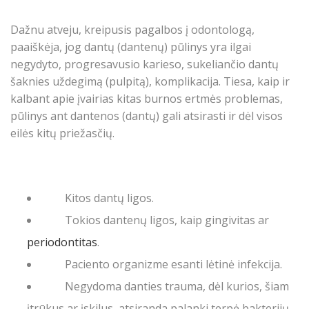
Dažnu atveju, kreipusis pagalbos į odontologą,
paaiškėja, jog dantų
(dantenų) pūlinys
yra ilgai
negydyto, progresavusio karieso, sukeliančio dantų
šaknies uždegimą (pulpitą), komplikacija. Tiesa, kaip ir
kalbant apie įvairias kitas burnos ertmės problemas,
pūlinys ant dantenos (dantų) gali atsirasti ir dėl visos
eilės kitų priežasčių.
Kitos dantų ligos.
Tokios dantenų ligos, kaip gingivitas ar
periodontitas
.
Paciento organizme esanti lėtinė infekcija.
Negydoma danties trauma, dėl kurios, šiam
įtrūkus ar įskilus, atsiranda palanki terpė bakterijų