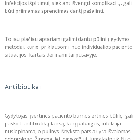
infekcijos išplitimui, siekiant išvengti komplikacijų, gali
būti priimamas sprendimas dantį pašalinti.
Toliau plačiau aptariami galimi dantų pūlinių gydymo
metodai, kurie, priklausomi nuo individualios paciento
situacijos, kartais derinami tarpusavyje.
Antibiotikai
Gydytojas, įvertinęs paciento burnos ertmės būklę, gali
paskirti antibiotikų kursą, kurį pabaigus, infekcija
nuslopinama, o pūlinys išnyksta pats ar yra išvalomas
odontologo. Žinoma, jei, pavyzdžiui, Jums kaip tik šiuo