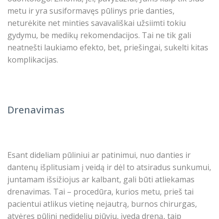
metu ir yra susiformavęs
pūlinys prie danties
,
neturėkite net minties savavališkai užsiimti tokiu
gydymu, be medikų rekomendacijos. Tai ne tik gali
neatnešti laukiamo efekto, bet, priešingai, sukelti kitas
komplikacijas.
Drenavimas
Esant dideliam pūliniui ar patinimui, nuo danties ir
dantenų išplitusiam į veidą ir dėl to atsiradus sunkumui,
juntamam išsižiojus ar kalbant, gali būti atliekamas
drenavimas. Tai – procedūra, kurios metu, prieš tai
pacientui atlikus vietinę nejautrą, burnos chirurgas,
atvėręs pūlinį nedideliu pjūviu, įveda dreną, taip