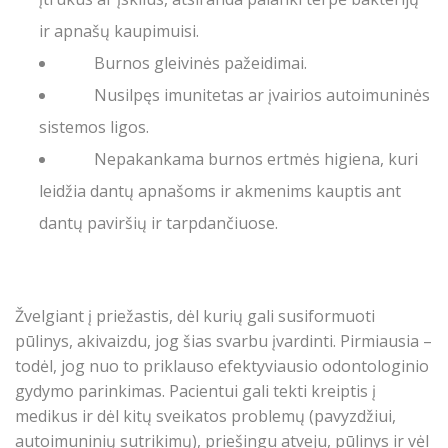
ir apnašų kaupimuisi.
Burnos gleivinės pažeidimai.
Nusilpęs imunitetas ar įvairios autoimuninės
sistemos ligos.
Nepakankama burnos ertmės higiena, kuri
leidžia dantų apnašoms ir akmenims kauptis ant
dantų paviršių ir tarpdančiuose.
Žvelgiant į priežastis, dėl kurių gali susiformuoti
pūlinys, akivaizdu, jog šias svarbu įvardinti. Pirmiausia –
todėl, jog nuo to priklauso efektyviausio odontologinio
gydymo parinkimas. Pacientui gali tekti kreiptis į
medikus ir dėl kitų sveikatos problemų (pavyzdžiui,
autoimuninių sutrikimų), priešingu atveju, pūlinys ir vėl