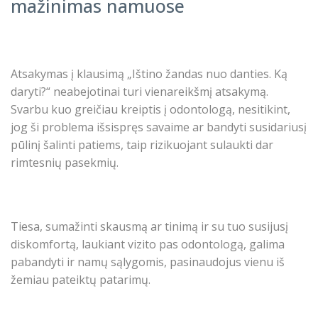
mažinimas namuose
Atsakymas į klausimą „
Ištino žandas nuo danties. Ką
daryti
?“ neabejotinai turi vienareikšmį atsakymą.
Svarbu kuo greičiau kreiptis į odontologą, nesitikint,
jog ši problema išsispręs savaime ar bandyti susidariusį
pūlinį šalinti patiems, taip rizikuojant sulaukti dar
rimtesnių pasekmių.
Tiesa, sumažinti skausmą ar tinimą ir su tuo susijusį
diskomfortą, laukiant vizito pas odontologą, galima
pabandyti ir namų sąlygomis, pasinaudojus vienu iš
žemiau pateiktų patarimų.