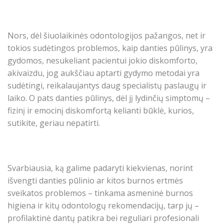
Nors, dėl šiuolaikinės odontologijos pažangos, net ir
tokios sudėtingos problemos, kaip danties pūlinys, yra
gydomos, nesukeliant pacientui jokio diskomforto,
akivaizdu, jog aukščiau aptarti gydymo metodai yra
sudėtingi, reikalaujantys daug specialistų paslaugų ir
laiko. O pats danties pūlinys, dėl jį lydinčių simptomų –
fizinį ir emocinį diskomfortą kelianti būklė, kurios,
sutikite, geriau nepatirti.
Svarbiausia, ką galime padaryti kiekvienas, norint
išvengti danties pūlinio ar kitos burnos ertmės
sveikatos problemos – tinkama asmeninė burnos
higiena ir kitų odontologų rekomendacijų, tarp jų –
profilaktinė dantų patikra bei reguliari profesionali