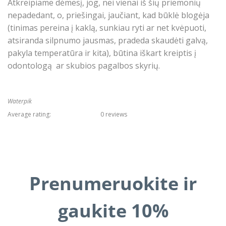
Atkreipiame dėmesį, jog, nei vienai iš šių priemonių
nepadedant, o, priešingai, jaučiant, kad būklė blogėja
(tinimas pereina į kaklą, sunkiau ryti ar net kvėpuoti,
atsiranda silpnumo jausmas, pradeda skaudėti galvą,
pakyla temperatūra ir kita), būtina iškart kreiptis į
odontologą ar skubios pagalbos skyrių.
Waterpik
Average rating:
0 reviews
Prenumeruokite ir
gaukite 10%