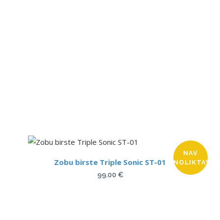
price
price
was:
is:
99.00 €.
89.00 €.
NAV
Zobu birste Triple Sonic ST-01
NOLIKTAVĀ
99.00
€