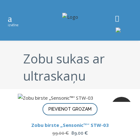
Zobu sukas ar
ultraskaņu
ATLAIDE
PIEVIENOT GROZAM
Zobu birste „Sensonic™” STW-03
Original
Current
99.00
€
89.00
€