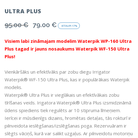
ULTRA PLUS
95.00
€
79.00
€
Original
Current
IETAUPI
17%
price
price
was:
is:
Visiem labi zināmajam modelim Waterpik
WP-160 Ultra
95.00 €.
79.00 €.
Plus
tagad ir jauns nosaukums Waterpik
WF-150 Ultra
Plus!
Vienkāršāks un efektīvāks par zobu diegu Irrigator
Waterpik® WF-150 Ultra Plus, kas ir populārākais Waterpik
modelis.
Waterpik® Ultra Plus ir vieglākais un efektīvākais zobu
tīrīšanas veids. Irigatora Waterpik® Ultra Plus izsmidzināmā
ūdens spiediens tiek regulēts ar 10 stipruma līmeņiem.
Ierīcei ir mūsdienīgs dizains, hromētas detaļas, tās rokturī ir
pilnveidota ieslēgšanas/izslēgšanas poga. Rezervuāram ir
slēgts vāciņš, kurā var salikt uzgaļus. Ar pilnveidotu motoriņu