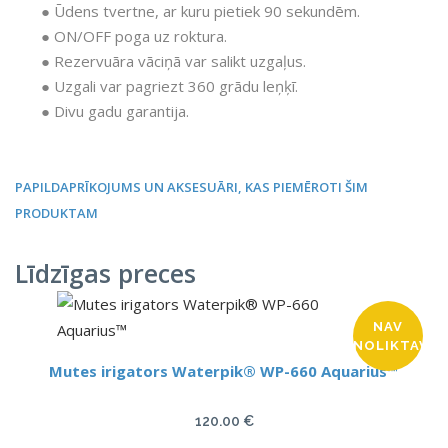
● Ūdens tvertne, ar kuru pietiek 90 sekundēm.
● ON/OFF poga uz roktura.
● Rezervuāra vāciņā var salikt uzgaļus.
● Uzgali var pagriezt 360 grādu leņķī.
● Divu gadu garantija.
PAPILDAPRĪKOJUMS UN AKSESUĀRI, KAS PIEMĒROTI ŠIM
PRODUKTAM
Līdzīgas preces
NAV
NOLIKTAVĀ
Mutes irigators Waterpik® WP-660 Aquarius™
120.00
€