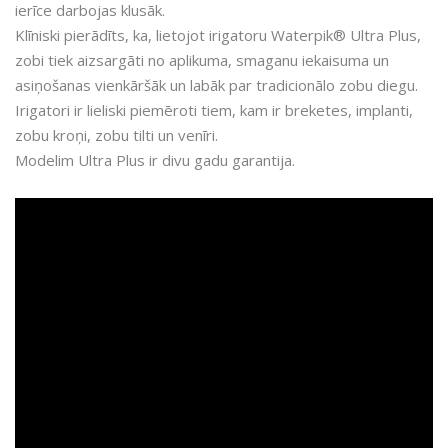
ierīce darbojas klusāk.
Klīniski pierādīts, ka, lietojot irigatoru Waterpik® Ultra Plus,
zobi tiek aizsargāti no aplikuma, smaganu iekaisuma un
asiņošanas vienkāršāk un labāk par tradicionālo zobu diegu.
Irigatori ir lieliski piemēroti tiem, kam ir breketes, implanti,
zobu kroņi, zobu tilti un venīri.
Modelim Ultra Plus ir divu gadu garantija.