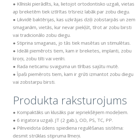
● Klīniski pierādīts, ka, lietojot ortodontisko uzgali, vietas
ap breketēm tiek iztīrītas trīsreiz labāk par zobu diegu.
● Likvidē baktērijas, kas uzkrājas dziļi zobstarpās un zem
smaganām, vietās, kur nevar piekļūt, tīrot ar zobu birsti
vai tradicionālo zobu diegu.
● Stiprina smaganas, jo tās tiek masētas un stimulētas.
● Ideāli piemērots tiem, kam ir breketes, implanti, zobu
kroņi, zobu tilti vai venīri.
● Rada neticamu svaiguma un tīrības sajūtu mutē.
● Īpaši piemērots tiem, kam ir grūti izmantot zobu diegu
vai zobstarpu birsti.
Produkta raksturojums
● Kompaktāks un klusāks par iepriekšējiem modeļiem.
● 6 irigatora uzgaļi. JT (2 gab.), OD, PS, TC, PP.
● Pilnveidota ūdens spiediena regulēšanas sistēma:
desmit strūklas stipruma līmeņi.