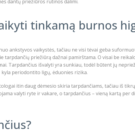
ės dantų priežiūros rutinos dalimi.
aikyti tinkamą burnos hi
 ankstyvos vaikystės, tačiau ne visi tėvai geba suformuoti šį
ie tarpdančių priežiūrą dažnai pamirštama. O visai be reikalo
. Tarpdančius išvalyti yra sunkiau, todėl būtent jų nepriež
yla periodontito ligų, ėduonies rizika.
ogai itin daug dėmesio skiria tarpdančiams, tačiau iš tikrųj
jama valyti ryte ir vakare, o tarpdančius – vieną kartą per d
nčius?