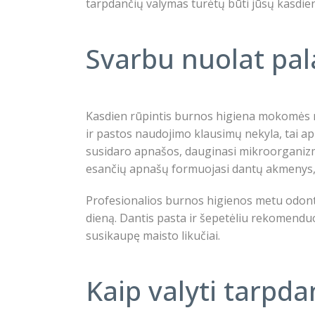
tarpdančių valymas turėtų būti jūsų kasdien
Svarbu nuolat pal
Kasdien rūpintis burnos higiena mokomės nuo
ir pastos naudojimo klausimų nekyla, tai ap
susidaro apnašos, dauginasi mikroorganizmai
esančių apnašų formuojasi dantų akmenys, k
Profesionalios burnos higienos metu odontol
dieną. Dantis pasta ir šepetėliu rekomenduo
susikaupę maisto likučiai.
Kaip valyti tarpda