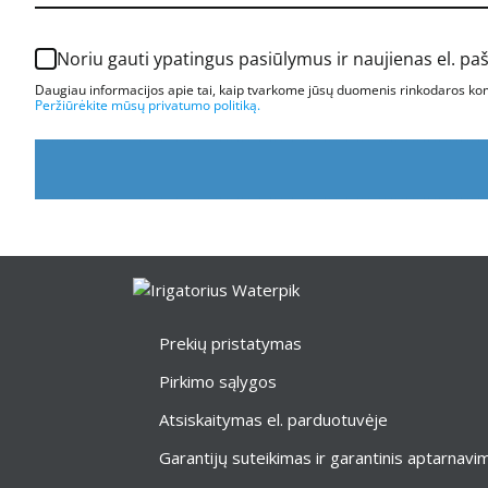
Noriu gauti ypatingus pasiūlymus ir naujienas el. pa
Daugiau informacijos apie tai, kaip tvarkome jūsų duomenis rinkodaros komu
Peržiūrėkite mūsų privatumo politiką.
Prekių pristatymas
Pirkimo sąlygos
Atsiskaitymas el. parduotuvėje
Garantijų suteikimas ir garantinis aptarnavi