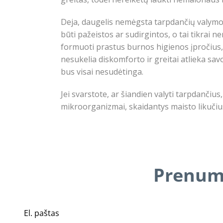
Deja, daugelis nemėgsta tarpdančių valymo d
būti pažeistos ar sudirgintos, o tai tikrai 
formuoti prastus burnos higienos įpročius, ku
nesukelia diskomforto ir greitai atlieka sa
bus visai nesudėtinga.
Jei svarstote, ar šiandien valyti tarpdančiu
mikroorganizmai, skaidantys maisto likučius
Prenume