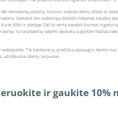
ėl nemalonių pojūčių, kuriuos sukelia dantų siūlas ar šepetė
nemalonu. Vaikams itin sudėtinga išmokti tinkamai naudoti da
rie išliks ir ateityje. Dėl to verta naudoti burnos irigatorių
vo darbą. Su tarpdančių valymo aparatu sugaišite mažiau laik
s, nedvejokite. Tik kasdienė jų priežiūra apsaugos dantis nu
, užsilikusius dantų tarpuose.
ruokite ir gaukite 10% 