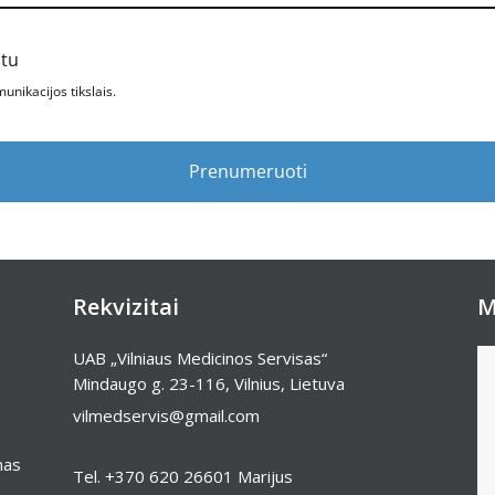
štu
nikacijos tikslais.
Prenumeruoti
Rekvizitai
M
UAB „Vilniaus Medicinos Servisas“
Mindaugo g. 23-116, Vilnius, Lietuva
vilmedservis@gmail.com
mas
Tel.
+370 620 26601
Marijus