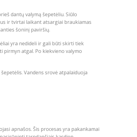
rieš dantų valymą šepetėliu. Siūlo
s ir tvirtai laikant atsargiai braukiamas
anties šoninį paviršių.
 yra nedideli ir gali būti skirti tiek
kti pirmyn atgal. Po kiekvieno valymo
ar šepetėlis. Vandens srovė atpalaiduoja
ojasi apnašos. Šis procesas yra pakankamai
pasirūpinti tarpdančiais kasdien.