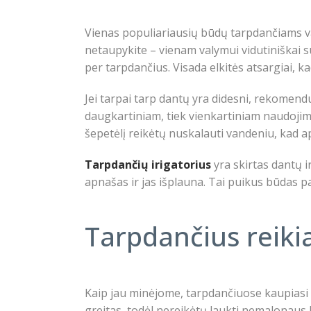
Vienas populiariausių būdų tarpdančiams val
netaupykite – vienam valymui vidutiniškai su
per tarpdančius. Visada elkitės atsargiai, k
Jei tarpai tarp dantų yra didesni, rekomenduo
daugkartiniam, tiek vienkartiniam naudojimui
šepetėlį reikėtų nuskalauti vandeniu, kad a
Tarpdančių irigatorius
yra skirtas dantų ir
apnašas ir jas išplauna. Tai puikus būdas pa
Tarpdančius reikia
Kaip jau minėjome, tarpdančiuose kaupiasi 
greitas, todėl nereikėtų laukti nemalonaus