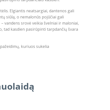
lis. Elgiantis neatsargiai, dantenos gali
ntų siūlą, o nemalonūs pojūčiai gali
 – vandens srovė veikia švelniai ir maloniai,
o, tad kasdien pasirūpinti tarpdančių švara
o pažeidimų, kuriuos sukelia
nuolaidą