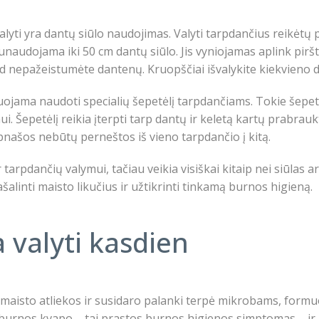
yti yra dantų siūlo naudojimas. Valyti tarpdančius reikėtų p
naudojama iki 50 cm dantų siūlo. Jis vyniojamas aplink pirštu
ad nepažeistumėte dantenų. Kruopščiai išvalykite kiekvieno d
jama naudoti specialių šepetėlį tarpdančiams. Tokie šepetėliai
. Šepetėlį reikia įterpti tarp dantų ir keletą kartų prabrau
pnašos nebūtų perneštos iš vieno tarpdančio į kitą.
 tarpdančių valymui, tačiau veikia visiškai kitaip nei siūlas 
šalinti maisto likučius ir užtikrinti tinkamą burnos higieną.
 valyti kasdien
maisto atliekos ir susidaro palanki terpė mikrobams, formu
 burnos kvapo – tai prastos burnos higienos simptomas – ir 