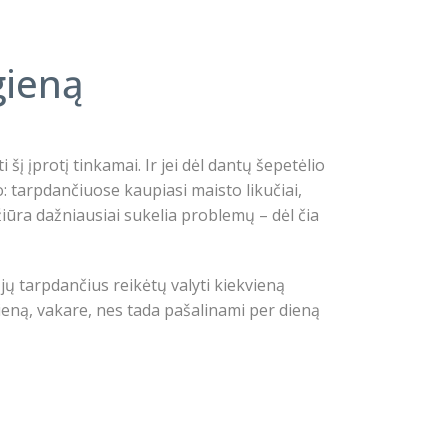
gieną
 įprotį tinkamai. Ir jei dėl dantų šepetėlio
: tarpdančiuose kaupiasi maisto likučiai,
iūra dažniausiai sukelia problemų – dėl čia
ų tarpdančius reikėtų valyti kiekvieną
ieną, vakare, nes tada pašalinami per dieną