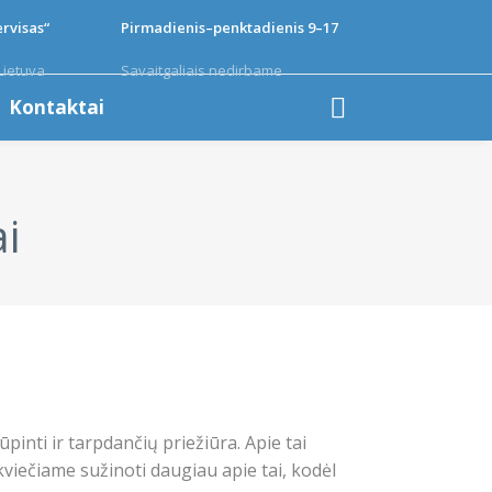
rvisas“
Pirmadienis–penktadienis 9–17
Lietuva
Savaitgaliais nedirbame
Kontaktai
i
inti ir tarpdančių priežiūra. Apie tai
kviečiame sužinoti daugiau apie tai, kodėl