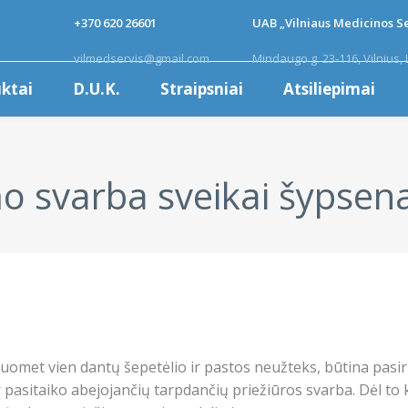
+370 620 26601
UAB „Vilniaus Medicinos Se
vilmedservis@gmail.com
Mindaugo g. 23-116, Vilnius, 
ktai
D.U.K.
Straipsniai
Atsiliepimai
o svarba sveikai šypsena
uomet vien dantų šepetėlio ir pastos neužteks, būtina pasirūp
 pasitaiko abejojančių tarpdančių priežiūros svarba. Dėl to 