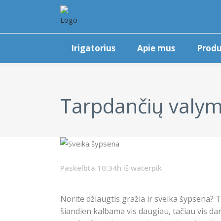
Irigatorius
Apie mus
Produ
Tarpdančių valym
Paskelbta 10:34h
iš
waterpik
Norite džiaugtis gražia ir sveika šypsena? T
šiandien kalbama vis daugiau, tačiau vis dar