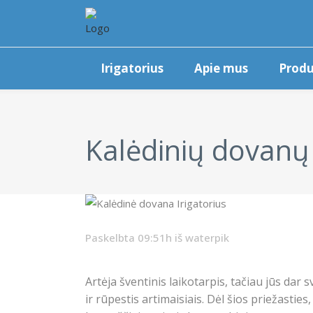
Irigatorius
Apie mus
Produ
Kalėdinių dovanų 
Paskelbta 09:51h
iš
waterpik
Artėja šventinis laikotarpis, tačiau jūs da
ir rūpestis artimaisiais. Dėl šios priežast