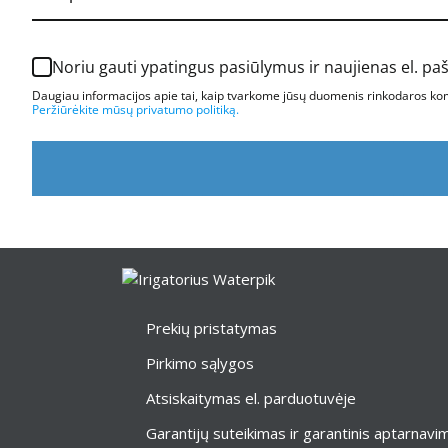
Noriu gauti ypatingus pasiūlymus ir naujienas el. pa
Daugiau informacijos apie tai, kaip tvarkome jūsų duomenis rinkodaros komu
Peržiūrėkite mūsų privatumo politiką.
Prekių pristatymas
Pirkimo sąlygos
Atsiskaitymas el. parduotuvėje
Garantijų suteikimas ir garantinis aptarnavi