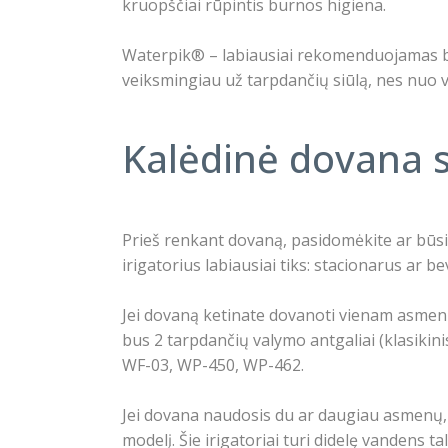
kruopščiai rūpintis burnos higiena.
Waterpik® – labiausiai rekomenduojamas burn
veiksmingiau už tarpdančių siūlą, nes nuo v
Kalėdinė dovana
Prieš renkant dovaną, pasidomėkite ar būsi
irigatorius labiausiai tiks: stacionarus ar bev
Jei dovaną ketinate dovanoti vienam asmeni
bus 2 tarpdančių valymo antgaliai (klasikinis
WF-03, WP-450, WP-462.
Jei dovana naudosis du ar daugiau asmenų,
modelį. Šie irigatoriai turi didelę vandens t