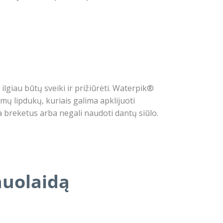
 ilgiau būtų sveiki ir prižiūrėti. Waterpik®
mų lipdukų, kuriais galima apklijuoti
ja breketus arba negali naudoti dantų siūlo.
nuolaidą