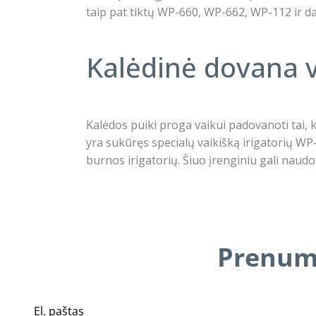
taip pat tiktų WP-660, WP-662, WP-112 ir d
Kalėdinė dovana v
Kalėdos puiki proga vaikui padovanoti tai, ko 
yra sukūręs specialų vaikišką irigatorių WP
burnos irigatorių. Šiuo įrenginiu gali naudo
Prenume