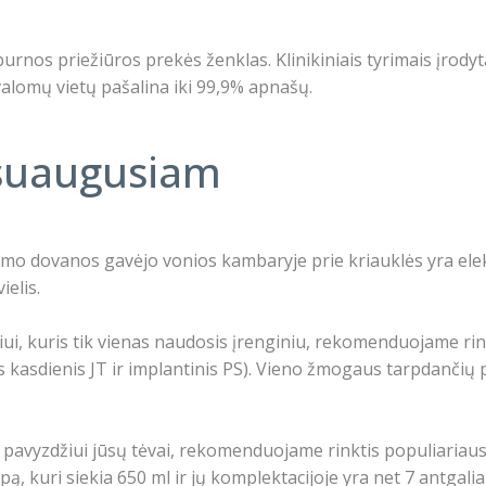
os priežiūros prekės ženklas. Klinikiniais tyrimais įrodyta
alomų vietų pašalina iki 99,9% apnašų.
 suaugusiam
mo dovanos gavėjo vonios kambaryje prie kriauklės yra elekt
ielis.
ui, kuris tik vienas naudosis įrenginiu, rekomenduojame ri
 kasdienis JT ir implantinis PS). Vieno žmogaus tarpdančių pri
 pavyzdžiui jūsų tėvai, rekomenduojame rinktis populiaria
alpą, kuri siekia 650 ml ir jų komplektacijoje yra net 7 antga