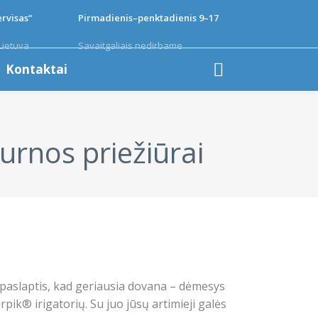
rvisas“
Pirmadienis–penktadienis 9–17
Lietuva
Savaitgaliais nedirbame
Kontaktai
urnos priežiūrai
e paslaptis, kad geriausia dovana – dėmesys
ik® irigatorių. Su juo jūsų artimieji galės