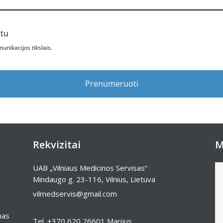
štu
nikacijos tikslais.
Prenumeruoti
Rekvizitai
M
UAB „Vilniaus Medicinos Servisas“
Mindaugo g. 23-116, Vilnius, Lietuva
vilmedservis@gmail.com
mas
Tel.
+370 620 26601
Marijus