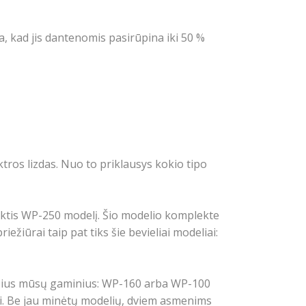
, kad jis dantenomis pasirūpina iki 50 %
ros lizdas. Nuo to priklausys kokio tipo
nktis WP-250 modelį. Šio modelio komplekte
ežiūrai taip pat tiks šie bevieliai modeliai:
usius mūsų gaminius: WP-160 arba WP-100
liai. Be jau minėtų modelių, dviem asmenims