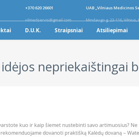
+370 620 26601
UAB „Vilniaus Medicinos Se
vilmedservis@gmail.com
Mindaugo g. 23-116, Vilnius, 
ktai
D.U.K.
Straipsniai
Atsiliepimai
idėjos nepriekaištingai b
r svarstote kuo ir kaip šiemet nustebinti savo artimuosius? N
ies, rekomenduojame dovanoti praktišką Kalėdų dovaną – Waterp