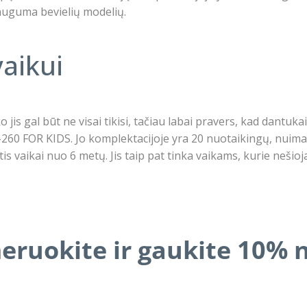
auguma bevielių modelių.
aikui
jis gal būt ne visai tikisi, tačiau labai pravers, kad dantukai
-260 FOR KIDS. Jo komplektacijoje yra 20 nuotaikingų, nuima
tis vaikai nuo 6 metų. Jis taip pat tinka vaikams, kurie nešio
ruokite ir gaukite 10% 