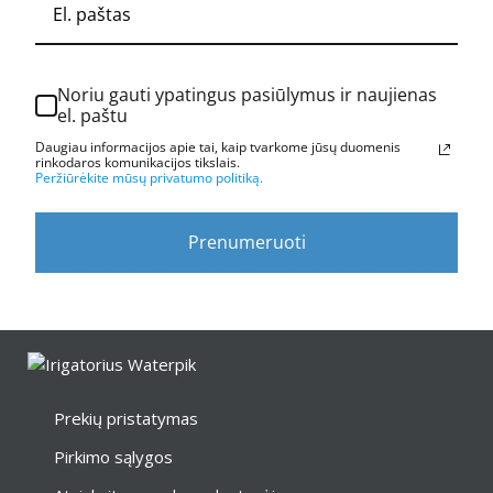
Noriu gauti ypatingus pasiūlymus ir naujienas
el. paštu
Daugiau informacijos apie tai, kaip tvarkome jūsų duomenis
rinkodaros komunikacijos tikslais.
Peržiūrėkite mūsų privatumo politiką.
Prenumeruoti
Prekių pristatymas
Pirkimo sąlygos