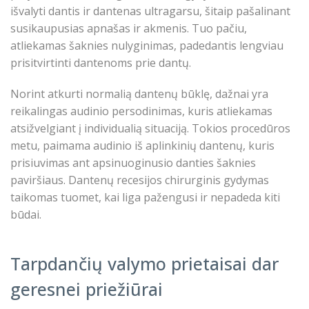
išvalyti dantis ir dantenas ultragarsu, šitaip pašalinant
susikaupusias apnašas ir akmenis. Tuo pačiu,
atliekamas šaknies nulyginimas, padedantis lengviau
prisitvirtinti dantenoms prie dantų.
Norint atkurti normalią dantenų būklę, dažnai yra
reikalingas audinio persodinimas, kuris atliekamas
atsižvelgiant į individualią situaciją. Tokios procedūros
metu, paimama audinio iš aplinkinių dantenų, kuris
prisiuvimas ant apsinuoginusio danties šaknies
paviršiaus. Dantenų recesijos chirurginis gydymas
taikomas tuomet, kai liga pažengusi ir nepadeda kiti
būdai.
Tarpdančių valymo prietaisai dar
geresnei priežiūrai