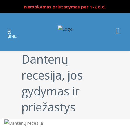
Nemokamas pristatymas per 1-2 d.d.
Dantenų
recesija, jos
gydymas ir
priežastys