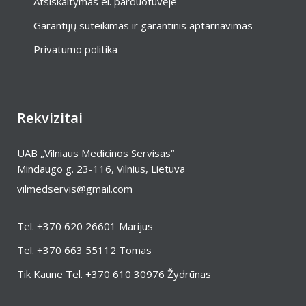
Atsiskaitymas el. parduotuvėje
Garantijų suteikimas ir garantinis aptarnavimas
Privatumo politika
Rekvizitai
UAB „Vilniaus Medicinos Servisas“
Mindaugo g. 23-116, Vilnius, Lietuva
vilmedservis@gmail.com
Tel.
+370 620 26601
Marijus
Tel.
+370 663 55112
Tomas
Tik Kaune Tel.
+370 610 30976
Žydrūnas