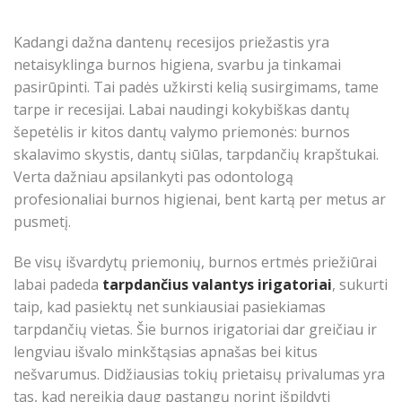
Kadangi dažna dantenų recesijos priežastis yra
netaisyklinga burnos higiena, svarbu ja tinkamai
pasirūpinti. Tai padės užkirsti kelią susirgimams, tame
tarpe ir recesijai. Labai naudingi kokybiškas dantų
šepetėlis ir kitos dantų valymo priemonės: burnos
skalavimo skystis, dantų siūlas, tarpdančių krapštukai.
Verta dažniau apsilankyti pas odontologą
profesionaliai burnos higienai, bent kartą per metus ar
pusmetį.
Be visų išvardytų priemonių, burnos ertmės priežiūrai
labai padeda
tarpdančius valantys irigatoriai
, sukurti
taip, kad pasiektų net sunkiausiai pasiekiamas
tarpdančių vietas. Šie burnos irigatoriai dar greičiau ir
lengviau išvalo minkštąsias apnašas bei kitus
nešvarumus. Didžiausias tokių prietaisų privalumas yra
tas, kad nereikia daug pastangų norint išpildyti