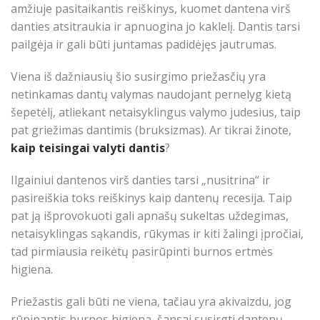
amžiuje pasitaikantis reiškinys, kuomet dantena virš
danties atsitraukia ir apnuogina jo kaklelį. Dantis tarsi
pailgėja ir gali būti juntamas padidėjęs jautrumas.
Viena iš dažniausių šio susirgimo priežasčių yra
netinkamas dantų valymas naudojant pernelyg kietą
šepetėlį, atliekant netaisyklingus valymo judesius, taip
pat griežimas dantimis (bruksizmas). Ar tikrai žinote,
kaip teisingai valyti dantis
?
Ilgainiui dantenos virš danties tarsi „nusitrina“ ir
pasireiškia toks reiškinys kaip dantenų recesija. Taip
pat ją išprovokuoti gali apnašų sukeltas uždegimas,
netaisyklingas sąkandis, rūkymas ir kiti žalingi įpročiai,
tad pirmiausia reikėtų pasirūpinti burnos ertmės
higiena.
Priežastis gali būti ne viena, tačiau yra akivaizdu, jog
rūpinantis burnos higiena, šansai susirgti dantenų