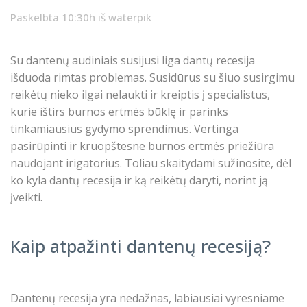
Paskelbta 10:30h
iš
waterpik
Su dantenų audiniais susijusi liga dantų recesija
išduoda rimtas problemas. Susidūrus su šiuo susirgimu
reikėtų nieko ilgai nelaukti ir kreiptis į specialistus,
kurie ištirs burnos ertmės būklę ir parinks
tinkamiausius gydymo sprendimus. Vertinga
pasirūpinti ir kruopštesne burnos ertmės priežiūra
naudojant irigatorius. Toliau skaitydami sužinosite, dėl
ko kyla dantų recesija ir ką reikėtų daryti, norint ją
įveikti.
Kaip atpažinti dantenų recesiją?
Dantenų recesija yra nedažnas, labiausiai vyresniame