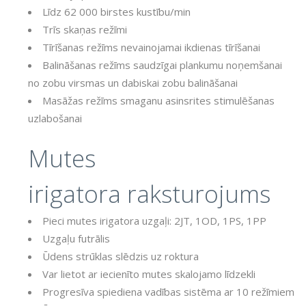
Līdz 62 000 birstes kustību/min
Trīs skaņas režīmi
Tīrīšanas režīms nevainojamai ikdienas tīrīšanai
Balināšanas režīms saudzīgai plankumu noņemšanai
no zobu virsmas un dabiskai zobu balināšanai
Masāžas režīms smaganu asinsrites stimulēšanas
uzlabošanai
Mutes
irigatora raksturojums
Pieci mutes irigatora uzgaļi: 2JT, 1OD, 1PS, 1PP
Uzgaļu futrālis
Ūdens strūklas slēdzis uz roktura
Var lietot ar iecienīto mutes skalojamo līdzekli
Progresīva spiediena vadības sistēma ar 10 režīmiem