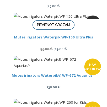
75.00
€
ATLAIDE
PIEVIENOT GROZAM
Mutes irigators Waterpik WF-150 Ultra Plus
Original
Current
95.00
€
79.00
€
price
price
was:
is:
NAV
95.00 €.
79.00 €.
NOLIKTAVĀ
Mutes irigators Waterpik® WP-672 Aquarius™
130.00
€