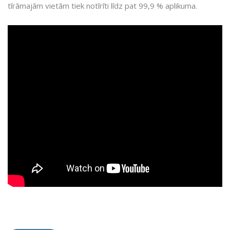
tīrāmajām vietām tiek notīrīti līdz pat 99,9 % aplikuma.