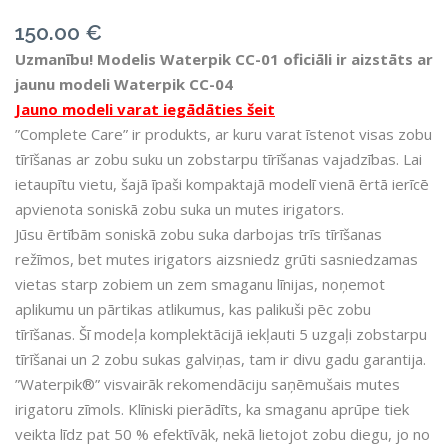
150.00
€
Uzmanību! Modelis Waterpik CC-01 oficiāli ir aizstāts ar
jaunu modeli Waterpik CC-04
Jauno modeli varat iegādāties šeit
”Complete Care” ir produkts, ar kuru varat īstenot visas zobu
tīrīšanas ar zobu suku un zobstarpu tīrīšanas vajadzības. Lai
ietaupītu vietu, šajā īpaši kompaktajā modelī vienā ērtā ierīcē
apvienota soniskā zobu suka un mutes irigators.
Jūsu ērtībām soniskā zobu suka darbojas trīs tīrīšanas
režīmos, bet mutes irigators aizsniedz grūti sasniedzamas
vietas starp zobiem un zem smaganu līnijas, noņemot
aplikumu un pārtikas atlikumus, kas palikuši pēc zobu
tīrīšanas. Šī modeļa komplektācijā iekļauti 5 uzgaļi zobstarpu
tīrīšanai un 2 zobu sukas galviņas, tam ir divu gadu garantija.
”Waterpik®” visvairāk rekomendāciju saņēmušais mutes
irigatoru zīmols. Klīniski pierādīts, ka smaganu aprūpe tiek
veikta līdz pat 50 % efektīvāk, nekā lietojot zobu diegu, jo no