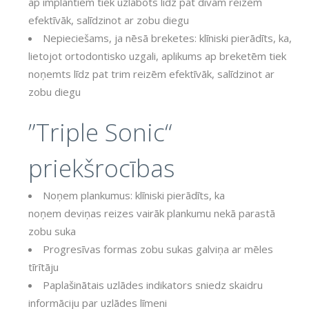
ap implantiem tiek uzlabots līdz pat divām reizēm
efektīvāk, salīdzinot ar zobu diegu
Nepieciešams, ja nēsā breketes: klīniski pierādīts, ka,
lietojot ortodontisko uzgali, aplikums ap breketēm tiek
noņemts līdz pat trim reizēm efektīvāk, salīdzinot ar
zobu diegu
”Triple Sonic“
priekšrocības
Noņem plankumus: klīniski pierādīts, ka
noņem deviņas reizes vairāk plankumu nekā parastā
zobu suka
Progresīvas formas zobu sukas galviņa ar mēles
tīrītāju
Paplašinātais uzlādes indikators sniedz skaidru
informāciju par uzlādes līmeni