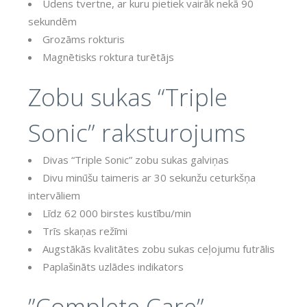
Ūdens tvertne, ar kuru pietiek vairāk nekā 90
sekundēm
Grozāms rokturis
Magnētisks roktura turētājs
Zobu sukas “Triple
Sonic” raksturojums
Divas “Triple Sonic” zobu sukas galviņas
Divu minūšu taimeris ar 30 sekunžu ceturkšņa
intervāliem
Līdz 62 000 birstes kustību/min
Trīs skaņas režīmi
Augstākās kvalitātes zobu sukas ceļojumu futrālis
Paplašināts uzlādes indikators
”Complete Care”