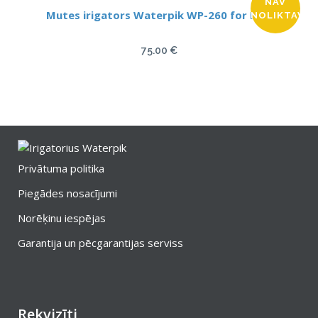
NAV
Mutes irigators Waterpik WP-260 for Kids
NOLIKTAVĀ
75.00
€
Privātuma politika
Piegādes nosacījumi
Norēķinu iespējas
Garantija un pēcgarantijas serviss
Rekvizīti