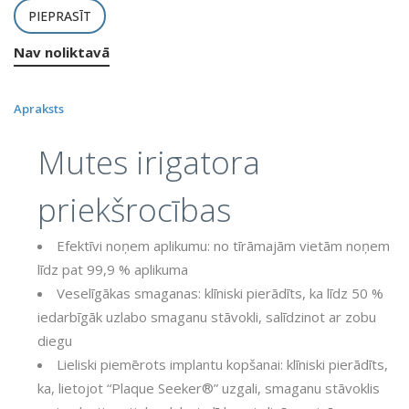
PIEPRASĪT
Nav noliktavā
Apraksts
Mutes irigatora
priekšrocības
Efektīvi noņem aplikumu: no tīrāmajām vietām noņem
līdz pat 99,9 % aplikuma
Veselīgākas smaganas: klīniski pierādīts, ka līdz 50 %
iedarbīgāk uzlabo smaganu stāvokli, salīdzinot ar zobu
diegu
Lieliski piemērots implantu kopšanai: klīniski pierādīts,
ka, lietojot “Plaque Seeker®” uzgali, smaganu stāvoklis