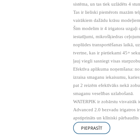
sistēma, un tas tiek uzlādēts 4 stu
Tas ir lieliski piemērots mazām te
vairākiem dažādu krāsu modeļiem
Šim modelim ir 4 irigatora uzgaļi
iestatījumi, mikrošķiedras ceļoju
noplūdes transportēšanas laikā, 
tvertne, kas ir pietiekami 45+ se
ļauj viegli sasniegt visas starpzo
Efektīva aplikuma noņemšana: n
izraisa smaganu iekaisumu, kariesu u
pat 2 reizēm efektīvāks nekā zobu
.
smaganu veselības uzlabošanā
WATERPIK ir zobārstu visvairāk ie
Advanced 2.0 bezvadu irigatros i
apstiprināts un klīniski pārbaudīts
PIEPRASĪT