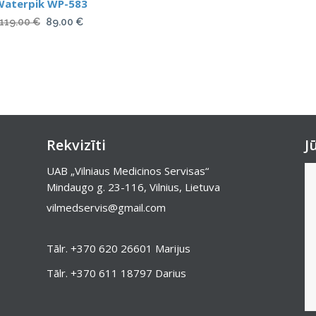
Waterpik WP-583
Original
Current
119.00
€
89.00
€
price
price
was:
is:
119.00 €.
89.00 €.
Rekvizīti
J
UAB „Vilniaus Medicinos Servisas“
Mindaugo g. 23-116, Vilnius, Lietuva
vilmedservis@gmail.com
Tālr.
+370 620 26601
Marijus
Tālr.
+370 611 18797
Darius