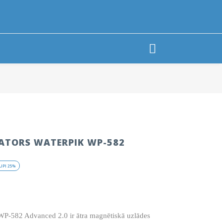
GATORS WATERPIK WP-582
ent
UPI
25%
 €.
 WP-582 Advanced 2.0 ir ātra magnētiskā uzlādes