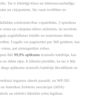
ndās. Tas ir ārkārtīgi kluss un ūdensnecaurlaidīgs.
lpām un ceļojumiem. Jūs varat izvēlēties no
.
 dažādām zobārstniecības vajadzībām, 3 spiediena
mu soma un ceļojuma ūdens aizbāznis, lai novērstu
uzgaļa uzglabāšanas futrālis un noņemama ūdens
kundēm. Uzgalis var pagriezties par 360 grādiem, kas
bu vietas, pat aizmugurējos zobus.
oņem līdz
99,9% aplikumu
izraisošo baktēriju, kas
n sliktu elpu, Ir klīniski pierādīts, ka tas ir līdz
 diegs aplikumu izraisošo baktēriju likvidēšanā un
teiktais irigatoru zīmols pasaulē, un WP-582
r un Amerikas Zobārstu asociācijas (ADA)
 drošs un efektīvs līdzeklis zobu higiēnai.