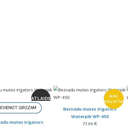
NAV
ATLAIDE
NOLIKTAVĀ
IEVIENOT GROZAM
Bezvadu mutes irigators
Waterpik WP-450
adu mutes irigators
77.00
€