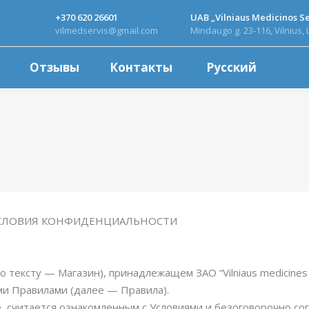
+370 620 26601
UAB „Vilniaus Medicinos Se
vilmedservis@gmail.com
Mindaugo g. 23-116, Vilnius, 
Отзывы
Контакты
Русский
и
 УСЛОВИЯ КОНФИДЕНЦИАЛЬНОСТИ
 по тексту — Магазин), принадлежащем ЗАО “Vilniaus medicine
ми Правилами (далее — Правила).
е, считается ознакомленным с Условиями и безоговорочно со