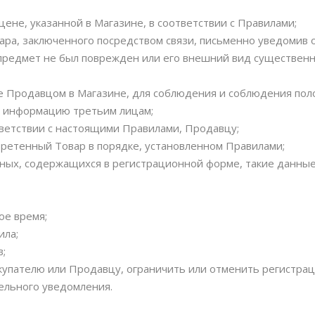
цене, указанной в Магазине, в соответствии с Правилами;
вара, заключенного посредством связи, письменно уведомив 
 предмет не был поврежден или его внешний вид существенн
мые Продавцом в Магазине, для соблюдения и соблюдения по
ю информацию третьим лицам;
тветствии с настоящими Правилами, Продавцу;
бретенный Товар в порядке, установленном Правилами;
анных, содержащихся в регистрационной форме, такие данн
ое время;
ила;
в;
упателю или Продавцу, ограничить или отменить регистраци
ельного уведомления.