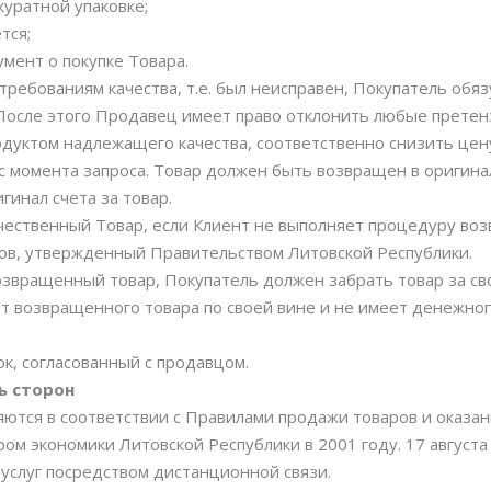
куратной упаковке;
тся;
умент о покупке Товара.
т требованиям качества, т.е. был неисправен, Покупатель об
 После этого Продавец имеет право отклонить любые претен
дуктом надлежащего качества, соответственно снизить цену
 с момента запроса. Товар должен быть возвращен в оригина
инал счета за товар.
ачественный Товар, если Клиент не выполняет процедуру во
ров, утвержденный Правительством Литовской Республики.
озвращенный товар, Покупатель должен забрать товар за сво
 от возвращенного товара по своей вине и не имеет денежног
ок, согласованный с продавцом.
ь сторон
яются в соответствии с Правилами продажи товаров и оказан
м экономики Литовской Республики в 2001 году. 17 августа
услуг посредством дистанционной связи.