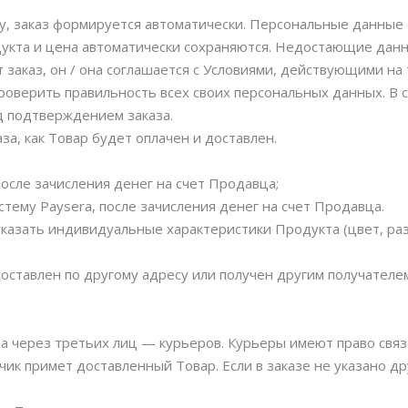
.
ину, заказ формируется автоматически. Персональные данны
кта и цена автоматически сохраняются. Недостающие данны
 заказ, он / она соглашается с Условиями, действующими на 
проверить правильность всех своих персональных данных. В 
д подтверждением заказа.
аза, как Товар будет оплачен и доставлен.
после зачисления денег на счет Продавца;
истему Paysera, после зачисления денег на счет Продавца.
казать индивидуальные характеристики Продукта (цвет, разм
доставлен по другому адресу или получен другим получателе
а через третьих лиц — курьеров. Курьеры имеют право связа
чик примет доставленный Товар. Если в заказе не указано 