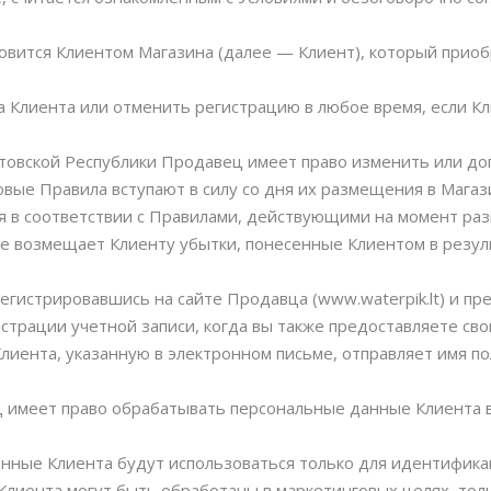
новится Клиентом Магазина (далее — Клиент), который приоб
а Клиента или отменить регистрацию в любое время, если К
Литовской Республики Продавец имеет право изменить или до
вые Правила вступают в силу со дня их размещения в Магаз
я в соответствии с Правилами, действующими на момент ра
 не возмещает Клиенту убытки, понесенные Клиентом в резу
регистрировавшись на сайте Продавца (www.waterpik.lt) и п
истрации учетной записи, когда вы также предоставляете с
лиента, указанную в электронном письме, отправляет имя п
ец имеет право обрабатывать персональные данные Клиента в
анные Клиента будут использоваться только для идентификац
Клиента могут быть обработаны в маркетинговых целях, толь