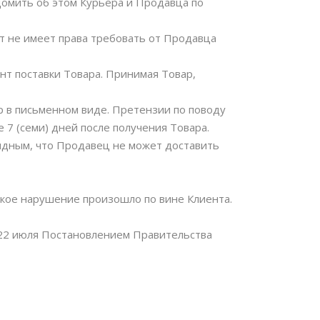
едомить об этом Курьера и Продавца по
нт не имеет права требовать от Продавца
нт поставки Товара. Принимая Товар,
р в письменном виде. Претензии по поводу
 7 (семи) дней после получения Товара.
евидным, что Продавец не может доставить
акое нарушение произошло по вине Клиентa.
. 22 июля Постановлением Правительства