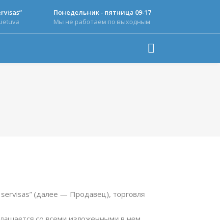
rvisas“
Понедельник - пятница 09-17
Lietuva
Мы не работаем по выходным
s servisas” (далее — Продавец), торговля
глашается со всеми изложенными в нем