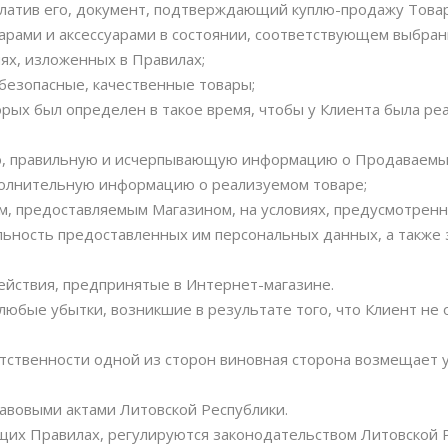
оплатив его, документ, подтверждающий куплю-продажу Товара
суарами и аксессуарами в состоянии, соответствующем выбра
иях, изложенных в Правилах;
 безопасные, качественные товары;
торых был определен в такое время, чтобы у Клиента была р
ую, правильную и исчерпывающую информацию о Продаваемых
ополнительную информацию о реализуемом товаре;
гам, предоставляемым Магазином, на условиях, предусмотрен
ильность предоставленных им персональных данных, а также
действия, предпринятые в Интернет-магазине.
 любые убытки, возникшие в результате того, что Клиент не
ветственности одной из сторон виновная сторона возмещает 
правовыми актами Литовской Республики.
щих Правилах, регулируются законодательством Литовской 