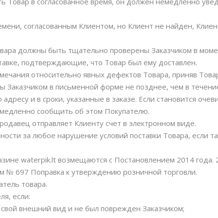
нять Товар в согласованное время, он должен немедленно ув
ремени, согласованным Клиентом, но Клиент не найден, Клие
Товара должны быть тщательно проверены Заказчиком в моме
авке, подтверждающие, что Товар был ему доставлен.
амечания относительно явных дефектов Товара, приняв Това
 Заказчиком в письменной форме не позднее, чем в течение
о адресу и в сроки, указанные в заказе. Если становится оч
емедленно сообщить об этом Покупателю.
 Продавец отправляет Клиенту счет в электронном виде.
нности за любое нарушение условий поставки Товара, если т
азине waterpik.lt возмещаются с Постановлением 2014 года
м № 697 Поправка к утверждению розничной торговли.
атель товара.
я, если:
л свой внешний вид и не был поврежден Заказчиком;