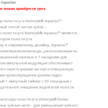
 Aquarius
м можно приобрести здесь
 полости рта Waterpik® Aquarius™
ный способ чистки зубов –
 полости рта Waterpik® Aquarius™ является
ором полости рта.
му и современному дизайну, Aquarius™
чения/выключения воды, расположенным на
ационной панелью и 7 насадками для
огия импульсной модуляции обеспечивает
ого налета (режим чистки) и повышенную
ние кровообращения (режим гидро-
ный 1-минутный таймер с 30-секундным с
тщательное очищение водой всей полости
ригаторы полости рта Waterpik® более
ные зубные нити – для уменьшения зубного