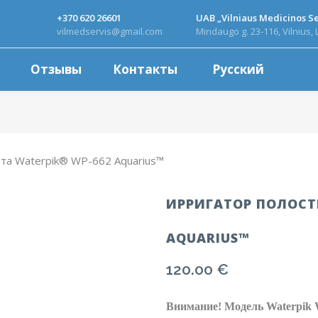
+370 620 26601
UAB „Vilniaus Medicinos Se
vilmedservis@gmail.com
Mindaugo g. 23-116, Vilnius, 
Отзывы
Контакты
Русский
рта Waterpik® WP-662 Aquarius™
ИРРИГАТОР ПОЛОСТ
AQUARIUS™
120.00
€
Внимание! Модель Waterpik 