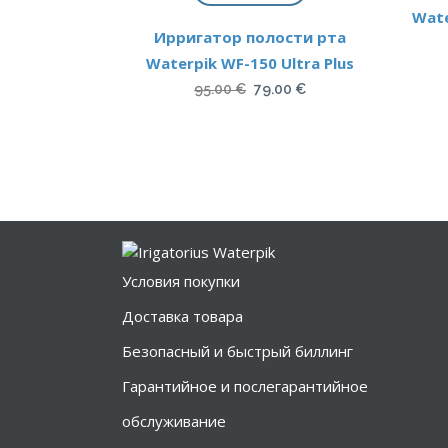
Wat
Ирригатор полости рта
Waterpik WF-150 Ultra Plus
Первоначальная
Текущая
95.00
€
79.00
€
цена
цена:
составляла
79.00 €.
95.00 €.
Условия покупки
Доставка товара
Безопасный и быстрый биллинг
Гарантийное и послегарантийное
обслуживание