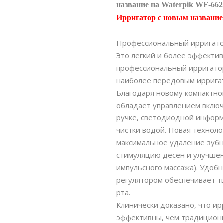
название на Waterpik WF-662
Ирригатор с новым название
Профессиональный ирригатор
Это легкий и более эффектив
профессиональный ирригатор
наиболее передовым ирригат
Благодаря новому компактно
обладает управлением вклю
ручке, светодиодной информ
чистки водой. Новая технол
максимальное удаление зубн
стимуляцию десен и улучше
импульсного массажа). Удоб
регулятором обеспечивает 
рта.
Клинически доказано, что ир
эффективны, чем традицион