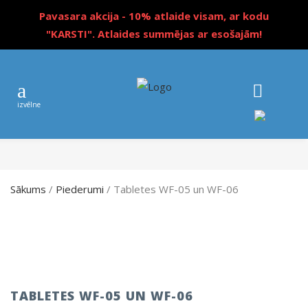
Pavasara akcija - 10% atlaide visam, ar kodu
"KARSTI". Atlaides summējas ar esošajām!
Sākums
/
Piederumi
/ Tabletes WF-05 un WF-06
TABLETES WF-05 UN WF-06