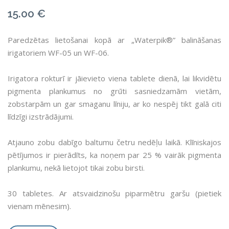
15.00
€
Paredzētas lietošanai kopā ar „Waterpik®” balināšanas
irigatoriem WF-05 un WF-06.
Irigatora rokturī ir jāievieto viena tablete dienā, lai likvidētu
pigmenta plankumus no grūti sasniedzamām vietām,
zobstarpām un gar smaganu līniju, ar ko nespēj tikt galā citi
līdzīgi izstrādājumi.
Atjauno zobu dabīgo baltumu četru nedēļu laikā. Klīniskajos
pētījumos ir pierādīts, ka noņem par 25 % vairāk pigmenta
plankumu, nekā lietojot tikai zobu birsti.
30 tabletes. Ar atsvaidzinošu piparmētru garšu (pietiek
vienam mēnesim).