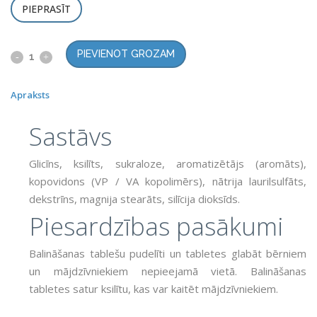
PIEPRASĪT
PIEVIENOT GROZAM
Apraksts
Sastāvs
Glicīns, ksilīts, sukraloze, aromatizētājs (aromāts),
kopovidons (VP / VA kopolimērs), nātrija laurilsulfāts,
dekstrīns, magnija stearāts, silīcija dioksīds.
Piesardzības pasākumi
Balināšanas tablešu pudelīti un tabletes glabāt bērniem
un mājdzīvniekiem nepieejamā vietā. Balināšanas
tabletes satur ksilītu, kas var kaitēt mājdzīvniekiem.