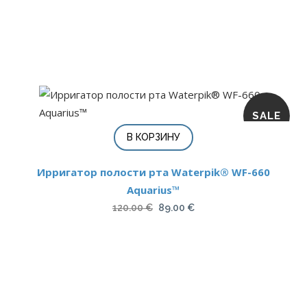
SALE
В КОРЗИНУ
Ирригатор полости рта Waterpik® WF-660
Aquarius™
Первоначальная
Текущая
120.00
€
89.00
€
цена
цена:
составляла
89.00 €.
120.00 €.