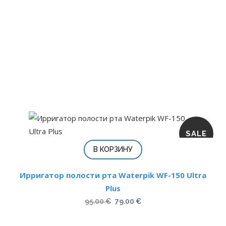
составляла
145.00 €.
219.00 €.
SALE
В КОРЗИНУ
Ирригатор полости рта Waterpik WF-150 Ultra
Plus
Первоначальная
Текущая
95.00
€
79.00
€
цена
цена: