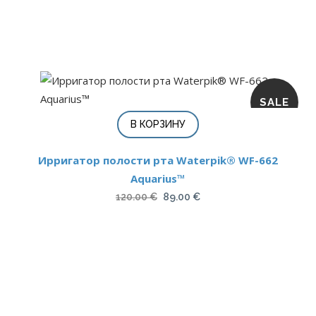
SALE
В КОРЗИНУ
Ирригатор полости рта Waterpik® WF-662
Aquarius™
Первоначальная
Текущая
120.00
€
89.00
€
цена
цена:
составляла
89.00 €.
120.00 €.