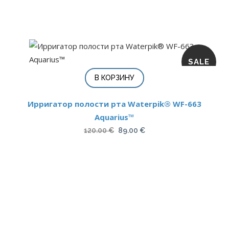
SALE
В КОРЗИНУ
Ирригатор полости рта Waterpik® WF-663
Aquarius™
Первоначальная
Текущая
120.00
€
89.00
€
цена
цена:
составляла
89.00 €.
120.00 €.