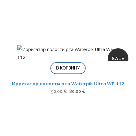
SALE
В КОРЗИНУ
Ирригатор полости рта Waterpik Ultra WF-112
Первоначальная
Текущая
90.00
€
80.00
€
цена
цена:
составляла
80.00 €.
90.00 €.