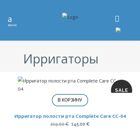
Ирригаторы
SALE
В КОРЗИНУ
Ирригатор полости рта Complete Care CC-04
Первоначальная
Текущая
219.00
€
145.00
€
цена
цена: