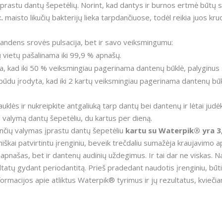
įprastu dantų šepetėlių. Norint, kad dantys ir burnos ertmė būtų s
.
maisto likučių bakterijų lieka tarpdančiuose, todėl reikia juos kru
ia vandens srovės pulsacija, bet ir savo veiksmingumu:
vietų pašalinama iki 99,9 % apnašų.
ta, kad iki 50 % veiksmingiau pagerinama dantenų būklė, palyginus 
u būdu įrodyta, kad iki 2 kartų veiksmingiau pagerinama dantenų būk
auklės ir nukreipkite antgaliuką tarp dantų bei dantenų ir lėtai judė
valymą dantų šepetėliu, du kartus per dieną.
dančių valymas įprastu dantų šepetėliu
kartu su Waterpik® yra 3
iniškai patvirtintu įrenginiu, beveik trečdaliu sumažėja kraujavimo 
 apnašas, bet ir dantenų audinių uždegimus. Ir tai dar ne viskas. Nau
zultatų gydant periodantitą. Prieš pradedant naudotis įrenginiu, būt
nformacijos apie atliktus Waterpik® tyrimus ir jų rezultatus, kvieči