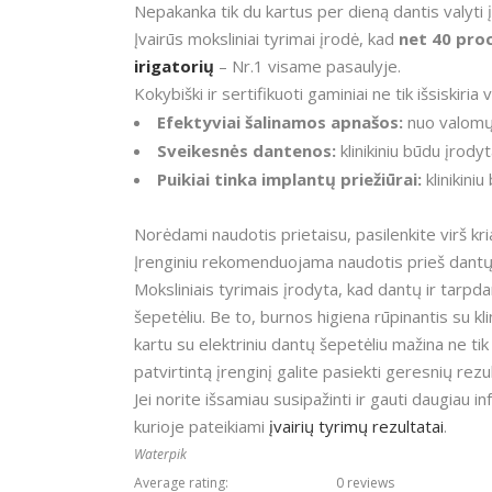
Nepakanka tik du kartus per dieną dantis valyti 
Įvairūs moksliniai tyrimai įrodė, kad
net 40 proc
irigatorių
– Nr.1 visame pasaulyje.
Kokybiški ir sertifikuoti gaminiai ne tik išsiskir
Efektyviai šalinamos apnašos:
nuo valomų 
Sveikesnės dantenos:
klinikiniu būdu įrody
Puikiai tinka implantų priežiūrai:
klinikini
Norėdami naudotis prietaisu, pasilenkite virš kri
Įrenginiu rekomenduojama naudotis prieš dantų 
Moksliniais tyrimais įrodyta, kad dantų ir tarp
šepetėliu. Be to, burnos higiena rūpinantis su kl
kartu su elektriniu dantų šepetėliu mažina ne tik
patvirtintą įrenginį galite pasiekti geresnių re
Jei norite išsamiau susipažinti ir gauti daugiau i
kurioje pateikiami
įvairių tyrimų rezultatai
.
Waterpik
Average rating:
0 reviews